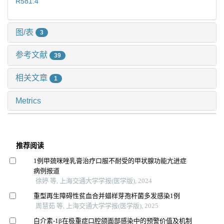
R581.4
图/表
3
参考文献
39
相关文章
1
Metrics
推荐阅读
1例甲巯咪唑乳膏治疗口服不耐受的甲状腺功能亢进症
病例报道
徐婷 等, 上海交通大学学报(医学版), 2024
重型再生障碍性贫血合并蜡样芽孢杆菌多发感染1例
周慧茹 等, 上海交通大学学报(医学版), 2025
白介素-1β在极重症口腔颌面部感染中的预警价值及机制