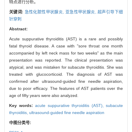
特点进行分析。
关键词:
急性化脓性甲状腺炎,
亚急性甲状腺炎,
超声引导下细
针穿刺
Abstract:
Acute suppurative thyroiditis (AST) is a rare and possibly
fatal thyroid disease. A case with "sore throat one month
accompanied by left neck mass for two weeks" as the main
presentation was reported. The clinical presentation was
atypical, and was mistaken for subacute thyroiditis. She was
treated with glucocorticoid. The diagnosis of AST was
confirmed after ultrasound-guided fine needle aspiration,
due to poor efficacy. The features of AST patients over the
age of fifty years were also analyzed.
Key words:
acute suppurative thyroiditis (AST),
subacute
thyroiditis,
ultrasound-guided fine needle aspiration
中图分类号: