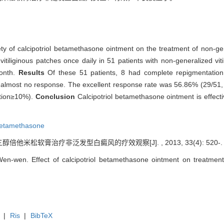
ety of calcipotriol betamethasone ointment on the treatment of non-gen
itiliginous patches once daily in 51 patients with non-generalized vit
month.
Results
Of these 51 patients, 8 had complete repigmentation
almost no response. The excellent response rate was 56.86% (29/51,
ation≥10%).
Conclusion
Calcipotriol betamethasone ointment is effectiv
 betamethasone
三醇倍他米松软膏治疗非泛发型白癜风的疗效观察[J]. , 2013, 33(4): 520-.
-wen. Effect of calcipotriol betamethasone ointment on treatment of
|
Ris
|
BibTeX