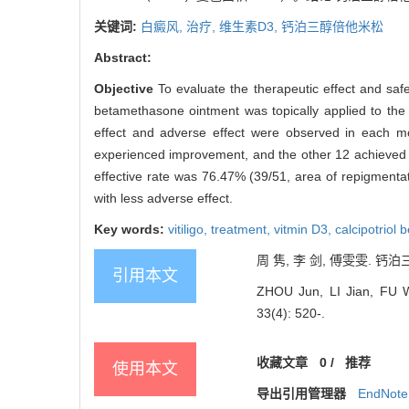
关键词:
白癜风,
治疗,
维生素D3,
钙泊三醇倍他米松
Abstract:
Objective
To evaluate the therapeutic effect and saf
betamethasone ointment was topically applied to the v
effect and adverse effect were observed in each 
experienced improvement, and the other 12 achieved 
effective rate was 76.47% (39/51, area of repigment
with less adverse effect.
Key words:
vitiligo,
treatment,
vitmin D3,
calcipotriol
周 隽, 李 剑, 傅雯雯. 钙泊
引用本文
ZHOU Jun, LI Jian, FU Wen
33(4): 520-.
收藏文章
0
/
推荐
使用本文
导出引用管理器
EndNote