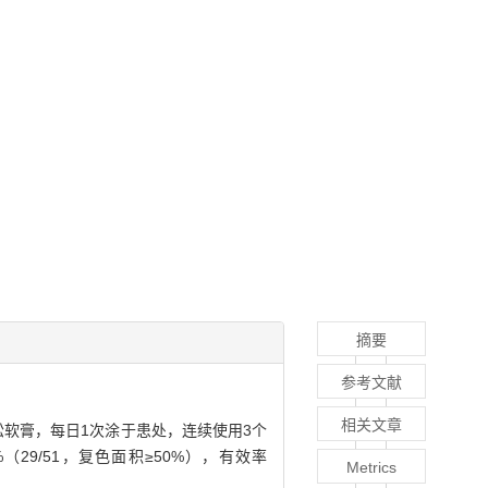
摘要
参考文献
相关文章
松软膏，每日1次涂于患处，连续使用3个
（29/51，复色面积≥50%），有效率
Metrics