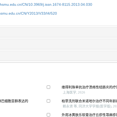
shsmu.edu.cn/CN/10.3969/j.issn.1674-8115.2013.04.030
shsmu.edu.cn/CN/Y2013/V33/I4/520
维得利珠单抗治疗溃疡性结肠炎的疗
上海医学, 2026
淋巴细胞亚群表达的
柏草洗剂联合米诺地尔治疗不同年龄
赖永贤 等, 同济大学学报(医学版), 20
外用冰黄肤乐软膏治疗丘疹性荨麻疹