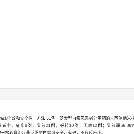
临床疗效和安全性。
方法
51例非泛发型白癜风患者外用钙泊三醇倍他米
患者中，痊愈8例，显效21例，好转10例，无效12例；显效率56.86%
他米松软膏治疗非泛发型白癜风安全、有效，不良反应小。