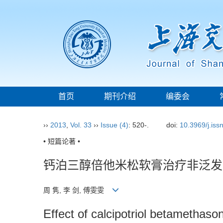
首页
期刊介绍
编委会
››
2013
,
Vol. 33
››
Issue (4)
: 520-.
doi:
10.3969/j.is
• 短篇论著 •
钙泊三醇倍他米松软膏治疗非泛发
周 隽, 李 剑, 傅雯雯
Effect of calcipotriol betamethaso