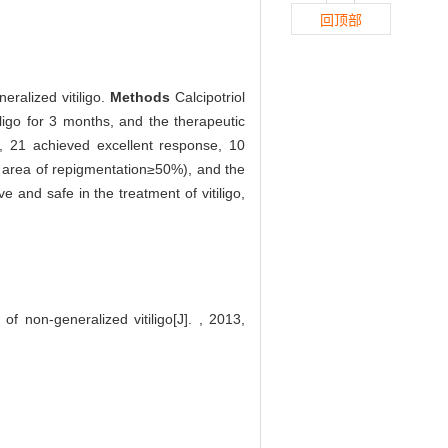
回顶部
eralized vitiligo.
Methods
Calcipotriol
iligo for 3 months, and the therapeutic
, 21 achieved excellent response, 10
 area of repigmentation≥50%), and the
e and safe in the treatment of vitiligo,
 non-generalized vitiligo[J]. , 2013,