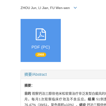
ZHOU Jun, LI Jian, FU Wen-wen
PDF (PC)
2968
摘要/Abstract
摘要：
目的
观察钙泊三醇倍他米松软膏治疗非泛发型白癜风的
月，每月1次观察临床疗效及不良反应。
结果
51例
76.47%（39/51，复色面积≥10%）。
结论
钙泊三醇倍