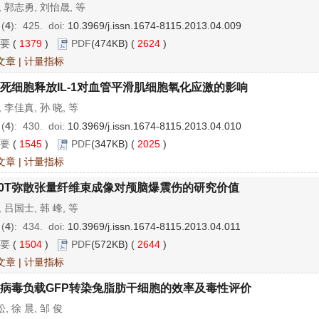
, 郭志勇, 刘怡晟, 等
 (
4
): 425.
doi:
10.3969/j.issn.1674-8115.2013.04.009
要
(
1379
)
PDF
(474KB) (
2624
)
文章
|
计量指标
死细胞释放IL-1对血管平滑肌细胞氧化应激的影响
, 李佳真, 孙 晓, 等
 (
4
): 430.
doi:
10.3969/j.issn.1674-8115.2013.04.010
要
(
1545
)
PDF
(347KB) (
2025
)
文章
|
计量指标
.0T弥散张量纤维束成像对颅脑爆震伤的研究价值
, 吕国士, 韩 峰, 等
 (
4
): 434.
doi:
10.3969/j.issn.1674-8115.2013.04.011
要
(
1504
)
PDF
(572KB) (
2644
)
文章
|
计量指标
病毒负载GFP转染兔脂肪干细胞的效率及毒性评价
, 徐 晨, 邹 俊