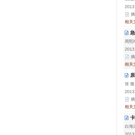
2013
摘
相关
急
周熙琳
2013
摘
相关
原
张 微
2013
摘
相关
卡
白海涛
2013