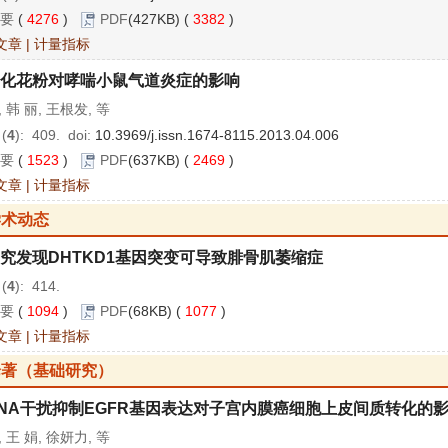
要
(
4276
)
PDF
(427KB) (
3382
)
文章
|
计量指标
化花粉对哮喘小鼠气道炎症的影响
, 韩 丽, 王根发, 等
 (
4
): 409.
doi:
10.3969/j.issn.1674-8115.2013.04.006
要
(
1523
)
PDF
(637KB) (
2469
)
文章
|
计量指标
学术动态
究发现DHTKD1基因突变可导致腓骨肌萎缩症
 (
4
): 414.
要
(
1094
)
PDF
(68KB) (
1077
)
文章
|
计量指标
论著（基础研究）
NA干扰抑制EGFR基因表达对子宫内膜癌细胞上皮间质转化的
, 王 娟, 徐妍力, 等