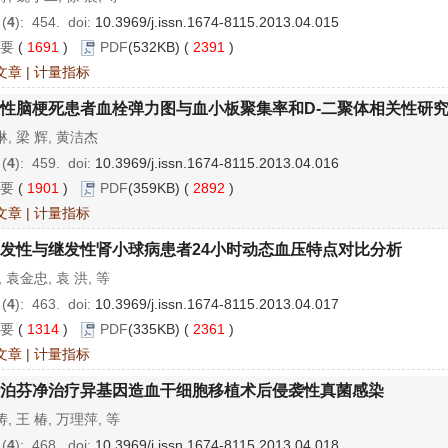
 (
4
): 454.
doi:
10.3969/j.issn.1674-8115.2013.04.015
要
(
1691
)
PDF
(532KB) (
2391
)
文章
|
计量指标
性脑梗死患者血栓弹力图与血小板聚集率和D-二聚体相关性研
, 梁 辉, 黄洁杰
 (
4
): 459.
doi:
10.3969/j.issn.1674-8115.2013.04.016
要
(
1901
)
PDF
(359KB) (
2892
)
文章
|
计量指标
发性与继发性肾小球病患者24小时动态血压特点对比分析
, 袁金忠, 袁 洪, 等
 (
4
): 463.
doi:
10.3969/j.issn.1674-8115.2013.04.017
要
(
1314
)
PDF
(335KB) (
2361
)
文章
|
计量指标
泊芬净治疗异基因造血干细胞移植术后侵袭性真菌感染
, 王 椿, 万理萍, 等
 (
4
): 468.
doi:
10.3969/j.issn.1674-8115.2013.04.018