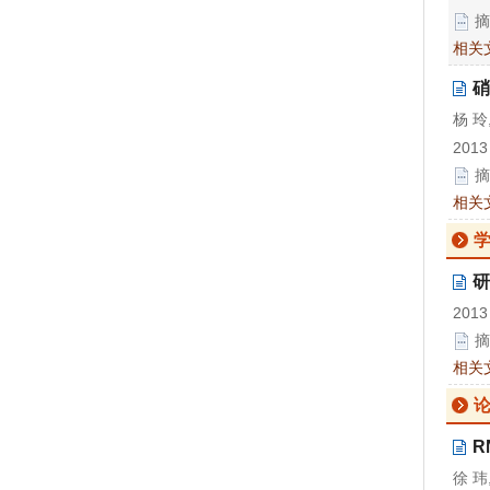
摘
相关
硝
杨 玲
2013
摘
相关
研
2013
摘
相关
R
徐 玮