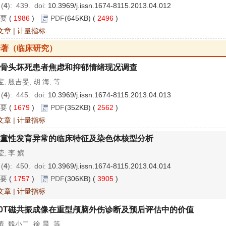
 (
4
): 439.
doi:
10.3969/j.issn.1674-8115.2013.04.012
要
(
1986
)
PDF
(645KB) (
2496
)
文章
|
计量指标
论著（临床研究）
骨头坏死患者焦虑和抑郁情绪现况调查
, 殷吉旻, 胡 海, 等
 (
4
): 445.
doi:
10.3969/j.issn.1674-8115.2013.04.013
要
(
1679
)
PDF
(352KB) (
2562
)
文章
|
计量指标
童性发育异常的临床特征及染色体核型分析
, 李 嫔
 (
4
): 450.
doi:
10.3969/j.issn.1674-8115.2013.04.014
要
(
1757
)
PDF
(306KB) (
3905
)
文章
|
计量指标
.0T磁共振成像在重型颅脑外伤诊断及预后评估中的价值
, 魏小二, 徐 晨, 等