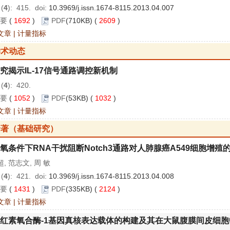
 (
4
): 415.
doi:
10.3969/j.issn.1674-8115.2013.04.007
要
(
1692
)
PDF
(710KB) (
2609
)
文章
|
计量指标
学术动态
究揭示IL-17信号通路调控新机制
 (
4
): 420.
要
(
1052
)
PDF
(53KB) (
1032
)
文章
|
计量指标
论著（基础研究）
氧条件下RNA干扰阻断Notch3通路对人肺腺癌A549细胞增殖
, 范志文, 周 敏
 (
4
): 421.
doi:
10.3969/j.issn.1674-8115.2013.04.008
要
(
1431
)
PDF
(335KB) (
2124
)
文章
|
计量指标
红素氧合酶-1基因真核表达载体的构建及其在大鼠腹膜间皮细