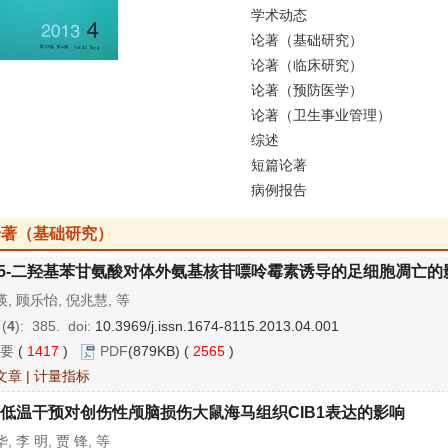
学术动态
论著（基础研究）
论著（临床研究）
论著（预防医学）
论著（卫生事业管理）
综述
短篇论著
病例报告
论著（基础研究）
,5-二羟基苯甘氨酸对体外氨基核苷嘌呤霉素诱导的足细胞凋亡的
, 顾乐怡, 倪兆慧, 等
 (
4
): 385.
doi:
10.3969/j.issn.1674-8115.2013.04.001
要
(
1417
)
PDF
(879KB) (
2565
)
文章
|
计量指标
低温干预对创伤性颅脑损伤大鼠海马组织CIB1表达的影响
, 李 明, 贾 锋, 等