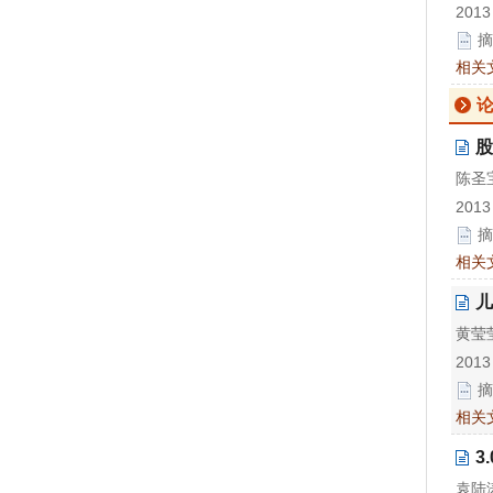
2013
摘
相关
股
陈圣宝
2013
摘
相关
儿
黄莹莹
2013
摘
相关
3
袁陆涛