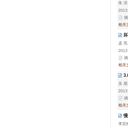
朱 淳
2013
摘
相关
坏
孟 亮
2013
摘
相关
3
吴 朋
2013
摘
相关
慢
李宏松