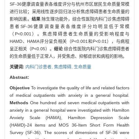
SF-36健康调查量表各维度评分与杭州市区居民生命质量常模
进行比较；采用线性逐步回归法分析焦虑障碍患者生命质量的
影响因素。
结果
除生理功能外，综合性医院内科门诊焦虑障碍
患者SF-36健康调查量表各维度评分均明显低于常模
（P<0.001）。焦虑障碍患者生命质量的受影响程度与
HAMD、HAMA评分呈负相关（P<0.001和P<0.01），与病程
呈正相关（P<0.05）。
结论
综合性医院内科门诊焦虑障碍患者
的生命质量低于正常人，并受焦虑、抑郁症状和病程的影响。
关键词:
内科门诊患者,
焦虑障碍,
生命质量
Abstract:
Objective
To investigate the quality of life and related factors
of medical outpatients with anxiety in a general hospital.
Methods
One hundred and seven medical outpatients with
anxiety in a general hospital were investigated with Hamilton
Anxiety Scale (HAMA), Hamilton Depression Scale
(HAMD)-24 items and MOS 36-Item Short Form Health
Survey (SF-36). The scores of dimensions of SF-36 were