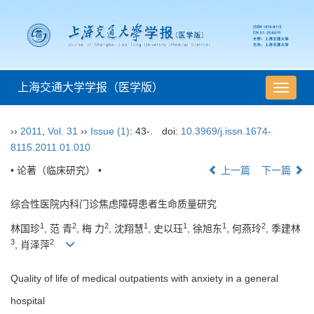
上海交通大学学报（医学版）
导
航
切
››
2011
,
Vol. 31
››
Issue (1)
: 43-.
doi:
10.3969/j.issn.1674-
换
8115.2011.01.010
• 论著（临床研究） •
上一篇
下一篇
综合性医院内科门诊焦虑障碍患者生命质量研究
1
2
2
1
1
1
2
林国珍
, 范 青
, 梅 力
, 沈翔慧
, 史以珏
, 徐旭东
, 何燕玲
, 季建林
3
2
, 肖泽萍
Quality of life of medical outpatients with anxiety in a general
hospital