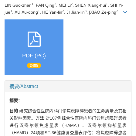
1
2
2
1
LIN Guo-zhen
, FAN Qing
, MEI Li
, SHEN Xiang-hui
, SHI Yi-
1
1
2
3
2
jue
, XU Xu-dong
, HE Yan-lin
, JI Jian-lin
, |XIAO Ze-ping
PDF (PC)
2485
摘要/Abstract
摘要：
目的
研究综合性医院内科门诊焦虑障碍患者的生命质量及其相
关影响因素。
方法
对107例综合性医院内科门诊焦虑障碍患者
进行汉密尔顿焦虑量表（HAMA）、汉密尔顿抑郁量表
（HAMD）24项和SF-36健康调查量表评估；将焦虑障碍患者