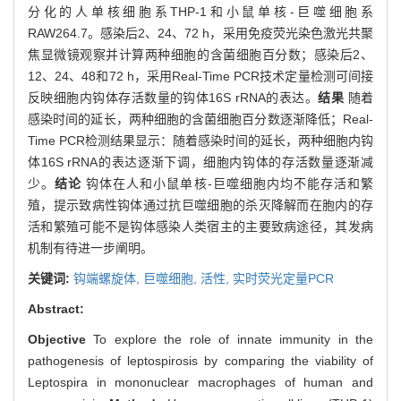
分化的人单核细胞系THP-1和小鼠单核-巨噬细胞系
RAW264.7。感染后2、24、72 h，采用免疫荧光染色激光共聚
焦显微镜观察并计算两种细胞的含菌细胞百分数；感染后2、
12、24、48和72 h，采用Real-Time PCR技术定量检测可间接
反映细胞内钩体存活数量的钩体16S rRNA的表达。
结果
随着
感染时间的延长，两种细胞的含菌细胞百分数逐渐降低；Real-
Time PCR检测结果显示：随着感染时间的延长，两种细胞内钩
体16S rRNA的表达逐渐下调，细胞内钩体的存活数量逐渐减
少。
结论
钩体在人和小鼠单核-巨噬细胞内均不能存活和繁
殖，提示致病性钩体通过抗巨噬细胞的杀灭降解而在胞内的存
活和繁殖可能不是钩体感染人类宿主的主要致病途径，其发病
机制有待进一步阐明。
关键词:
钩端螺旋体,
巨噬细胞,
活性,
实时荧光定量PCR
Abstract:
Objective
To explore the role of innate immunity in the
pathogenesis of leptospirosis by comparing the viability of
Leptospira in mononuclear macrophages of human and