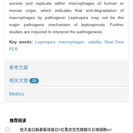
survive and replicate within macrophages of human or
mouse origin, which indicates that anti-degradation of
macrophages by pathogenic Leptospira may not be the
major pathogenic mechanism of leptospirosis. Further
studies are required to interpret the pathogenesis.
Key words:
Leptospira,
macrophages,
viability,
Real-Time
PCR
参考文献
相关文章
15
Metrics
推荐阅读
胱天蛋白酶募集域蛋白9在重症急性胰腺炎巨噬细胞m1