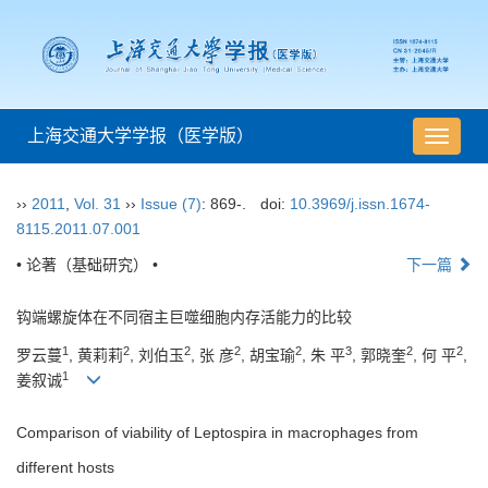
上海交通大学学报（医学版）
导
航
切
››
2011
,
Vol. 31
››
Issue (7)
: 869-.
doi:
10.3969/j.issn.1674-
换
8115.2011.07.001
• 论著（基础研究） •
下一篇
钩端螺旋体在不同宿主巨噬细胞内存活能力的比较
1
2
2
2
2
3
2
2
罗云蔓
, 黄莉莉
, 刘伯玉
, 张 彦
, 胡宝瑜
, 朱 平
, 郭晓奎
, 何 平
,
1
姜叙诚
Comparison of viability of Leptospira in macrophages from
different hosts