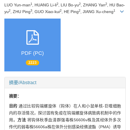
1
2
2
2
LUO Yun-man
, HUANG Li-li
, LIU Bo-yu
, ZHANG Yan
, HU Bao-
2
3
2
2
1
yu
, ZHU Ping
, GUO Xiao-kui
, HE Ping
, JIANG Xu-cheng
PDF (PC)
2223
摘要/Abstract
摘要：
目的
通过比较钩端螺旋体（钩体）在人和小鼠单核-巨噬细胞
内的存活情况，探讨固有免疫在钩端螺旋体病致病机制中的作
用。
方法
将钩体秋季血清群强毒株56606v株及其经体外多次
传代的弱毒株56606a株在体外分别感染经佛波酯（PMA）诱导