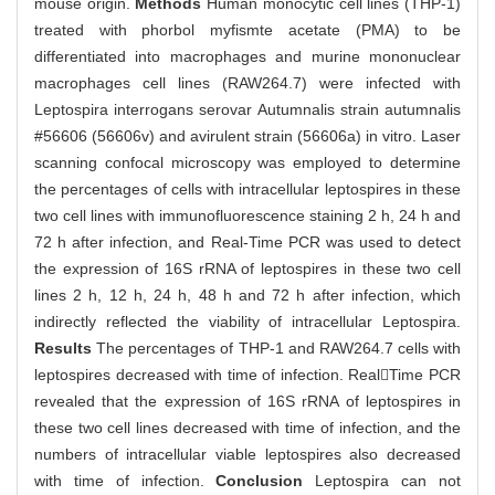
mouse origin.
Methods
Human monocytic cell lines (THP-1)
treated with phorbol myfismte acetate (PMA) to be
differentiated into macrophages and murine mononuclear
macrophages cell lines (RAW264.7) were infected with
Leptospira interrogans serovar Autumnalis strain autumnalis
#56606 (56606v) and avirulent strain (56606a) in vitro. Laser
scanning confocal microscopy was employed to determine
the percentages of cells with intracellular leptospires in these
two cell lines with immunofluorescence staining 2 h, 24 h and
72 h after infection, and Real-Time PCR was used to detect
the expression of 16S rRNA of leptospires in these two cell
lines 2 h, 12 h, 24 h, 48 h and 72 h after infection, which
indirectly reflected the viability of intracellular Leptospira.
Results
The percentages of THP-1 and RAW264.7 cells with
leptospires decreased with time of infection. RealTime PCR
revealed that the expression of 16S rRNA of leptospires in
these two cell lines decreased with time of infection, and the
numbers of intracellular viable leptospires also decreased
with time of infection.
Conclusion
Leptospira can not