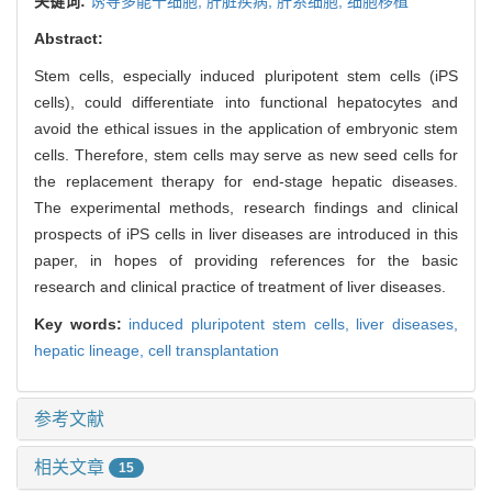
关键词:
诱导多能干细胞,
肝脏疾病,
肝系细胞,
细胞移植
Abstract:
Stem cells, especially induced pluripotent stem cells (iPS
cells), could differentiate into functional hepatocytes and
avoid the ethical issues in the application of embryonic stem
cells. Therefore, stem cells may serve as new seed cells for
the replacement therapy for end-stage hepatic diseases.
The experimental methods, research findings and clinical
prospects of iPS cells in liver diseases are introduced in this
paper, in hopes of providing references for the basic
research and clinical practice of treatment of liver diseases.
Key words:
induced pluripotent stem cells,
liver diseases,
hepatic lineage,
cell transplantation
参考文献
相关文章
15