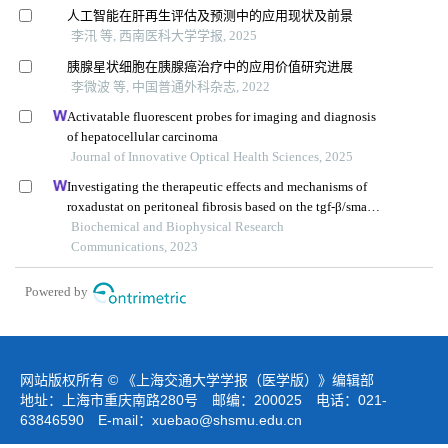
人工智能在肝再生评估及预测中的应用现状及前景
李汛 等, 西南医科大学学报, 2025
胰腺星状细胞在胰腺癌治疗中的应用价值研究进展
李微波 等, 中国普通外科杂志, 2022
Activatable fluorescent probes for imaging and diagnosis
of hepatocellular carcinoma
Journal of Innovative Optical Health Sciences, 2025
Investigating the therapeutic effects and mechanisms of
roxadustat on peritoneal fibrosis based on the tgf-β/smad
pathway
Biochemical and Biophysical Research
Communications, 2023
Powered by
网站版权所有 © 《上海交通大学学报（医学版）》编辑部
地址：上海市重庆南路280号 邮编：200025 电话：021-
63846590 E-mail：
xuebao@shsmu.edu.cn