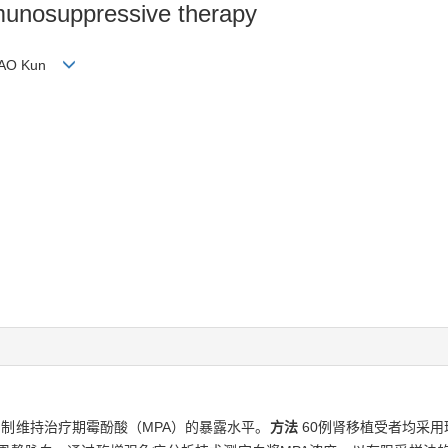
munosuppressive therapy
 SHAO Kun
制维持治疗期霉酚酸（MPA）的暴露水平。
方法
60例肾移植受者均采用环