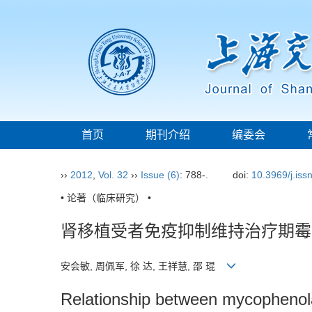
首页
期刊介绍
编委会
››
2012
,
Vol. 32
››
Issue (6)
: 788-.
doi:
10.3969/j.is
• 论著（临床研究） •
肾移植受者免疫抑制维持治疗期霉
安会敏, 周佩军, 徐 达, 王祥慧, 邵 琨
Relationship between mycophenolat