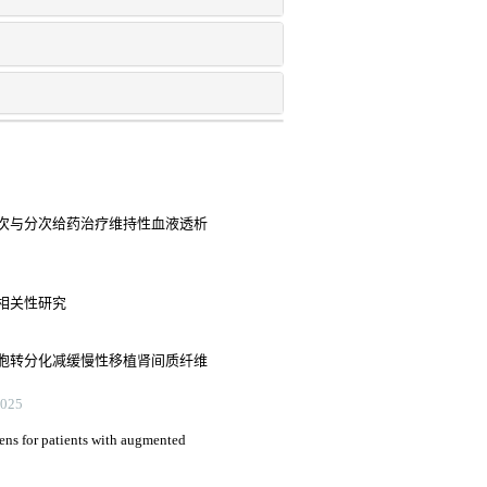
次与分次给药治疗维持性血液透析
相关性研究
胞转分化减缓慢性移植肾间质纤维
25
ens for patients with augmented