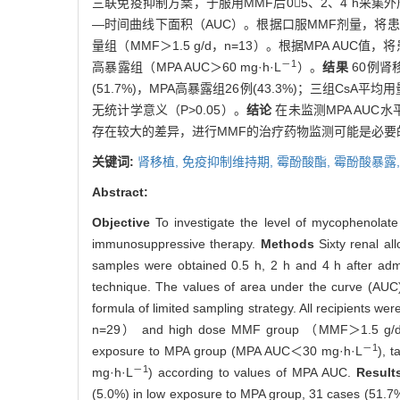
三联免疫抑制方案，于服用MMF后05、2、4 h采
—时间曲线下面积（AUC）。根据口服MMF剂量，将患者分为
量组（MMF＞1.5 g/d，n=13）。根据MPA AUC值，将
－1
高暴露组（MPA AUC＞60 mg·h·L
）。
结果
60例肾移
(51.7%)，MPA高暴露组26例(43.3%)；三组CsA平均用量
无统计学意义（P>0.05）。
结论
在未监测MPA AU
存在较大的差异，进行MMF的治疗药物监测可能是必要
关键词:
肾移植,
免疫抑制维持期,
霉酚酸酯,
霉酚酸暴露
Abstract:
Objective
To investigate the level of mycophenolat
immunosuppressive therapy.
Methods
Sixty renal al
samples were obtained 0.5 h, 2 h and 4 h after ad
technique. The values of area under the curve (AUC) 
formula of limited sampling strategy. All recipie
n=29） and high dose MMF group （MMF＞1.5 g/d，n=13
－1
exposure to MPA group (MPA AUC＜30 mg·h·L
), 
－1
mg·h·L
) according to values of MPA AUC.
Resul
(5.0%) in low exposure to MPA group, 31 cases (51.7