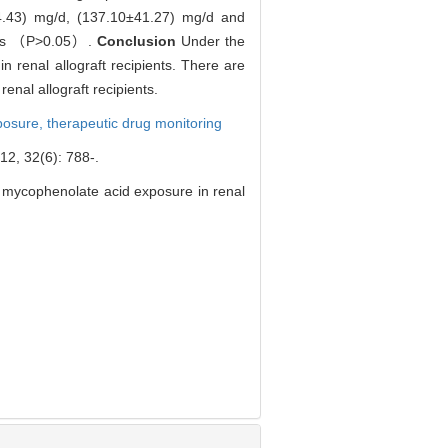
.43) mg/d, (137.10±41.27) mg/d and
roups （P>0.05）.
Conclusion
Under the
 renal allograft recipients. There are
enal allograft recipients.
posure,
therapeutic drug monitoring
(6): 788-.
 mycophenolate acid exposure in renal