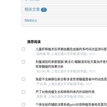
相关文章
7
Metrics
推荐阅读
儿童肝移植术后早期血糖及血脂的多时间点监测与
陆晔峰 等, 上海交通大学学报(医学版), 2025
剂量减低的来那度胺/美法仑/醋酸泼尼松方案治疗老
性骨髓瘤的效果分析
张兴利 等, 上海交通大学学报(医学版), 2025
免疫不全麻痹在新诊断多发性骨髓瘤患者中的动态
严治 等, 上海交通大学学报(医学版), 2025
芦丁对骨肉瘤生长和转移的体内外抑制作用
李想 等, 上海交通大学学报(医学版), 2025
个体化给药辅助决策系统jpkd对肾移植受者他克莫