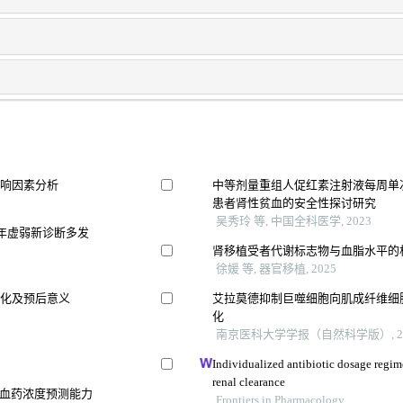
影响因素分析
中等剂量重组人促红素注射液每周单
患者肾性贫血的安全性探讨研究
吴秀玲 等, 中国全科医学, 2023
年虚弱新诊断多发
肾移植受者代谢标志物与血脂水平的
徐媛 等, 器官移植, 2025
变化及预后意义
艾拉莫德抑制巨噬细胞向肌成纤维细
化
南京医科大学学报（自然科学版）, 20
Individualized antibiotic dosage regim
renal clearance
司血药浓度预测能力
Frontiers in Pharmacology