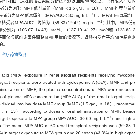
集外周静脉血，通过酶增强免疫分析技术测定血浆MPA浓度，以有限采样法
3组：MMF低剂量组（MMF＜1.5 g/d，n=18）、MMF推荐剂量组（M
－1
患者分为MPA低暴露组（MPA AUC＜30 mg·h·L
）、MPA目标暴露组（MP
－1
植受者MPA AUC平均值为（59.83±19.42）mg·h·L
；其中，MPA低暴
分别为（166.67±14.43）mg/d、（137.10±41.27）mg/d和（128
C水平而仅根据临床事件调整MMF用量的情况下，肾移植受者平均MPA暴露
的。
,
治疗药物监测
e acid (MPA) exposure in renal allograft recipients receiving mycop
lograft recipients were treated with cyclosporine A (CsA), MMF and pr
ministration of MMF, the plasma concentrations of MPA were measu
of plasma MPA concentration (MPA AUC) of the renal allograft recipi
nts were divided into low dose MMF group (MMF＜1.5 g/d，n=18）, rec
） according to doses of oral administration of MMF. Besides, al
－1
target exposure to MPA group (MPA AUC= 30-60 mg·h·L
) and high
ts
The mean MPA AUC of 60 renal transplant recipients was (59.83±
%) in target exposure to MPA group and 26 cases (43.3%) in high exp