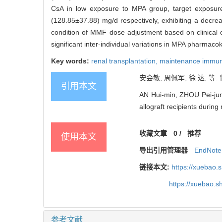
CsA in low exposure to MPA group, target exposu
(128.85±37.88) mg/d respectively, exhibiting a decr
condition of MMF dose adjustment based on clinical e
significant inter-individual variations in MPA pharmacok
Key words:
renal transplantation,
maintenance immun
安会敏, 周佩军, 徐 达, 等
引用本文
AN Hui-min, ZHOU Pei-jun
allograft recipients durin
收藏文章
0
/
推荐
使用本文
导出引用管理器
EndNote
链接本文:
https://xuebao.
https://xuebao.
参考文献