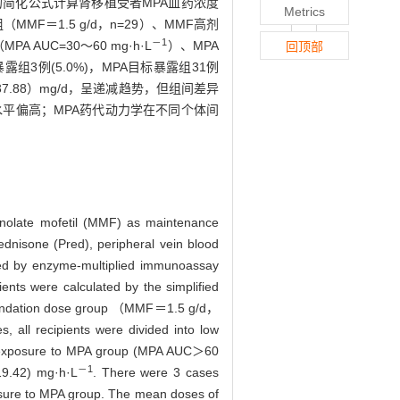
的简化公式计算肾移植受者MPA血药浓度
Metrics
MF＝1.5 g/d，n=29）、MMF高剂
－1
A AUC=30～60 mg·h·L
）、MPA
回顶部
露组3例(5.0%)，MPA目标暴露组31例
.85±37.88）mg/d，呈递减趋势，但组间差异
水平偏高；MPA药代动力学在不同个体间
henolate mofetil (MMF) as maintenance
ednisone (Pred), peripheral vein blood
red by enzyme-multiplied immunoassay
ents were calculated by the simplified
ommendation dose group （MMF＝1.5 g/d，
l recipients were divided into low
 exposure to MPA group (MPA AUC＞60
－1
19.42) mg·h·L
. There were 3 cases
osure to MPA group. The mean doses of