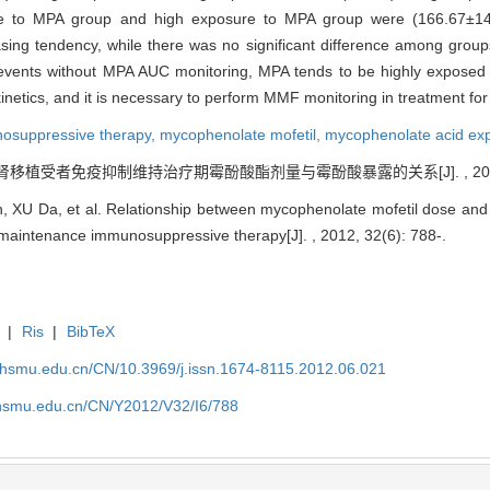
re to MPA group and high exposure to MPA group were (166.67±14
easing tendency, while there was no significant difference among g
vents without MPA AUC monitoring, MPA tends to be highly exposed in
inetics, and it is necessary to perform MMF monitoring in treatment for r
osuppressive therapy,
mycophenolate mofetil,
mycophenolate acid ex
. 肾移植受者免疫抑制维持治疗期霉酚酸酯剂量与霉酚酸暴露的关系[J]. , 2012, 32
, XU Da, et al. Relationship between mycophenolate mofetil dose and
g maintenance immunosuppressive therapy[J]. , 2012, 32(6): 788-.
|
Ris
|
BibTeX
shsmu.edu.cn/CN/10.3969/j.issn.1674-8115.2012.06.021
shsmu.edu.cn/CN/Y2012/V32/I6/788