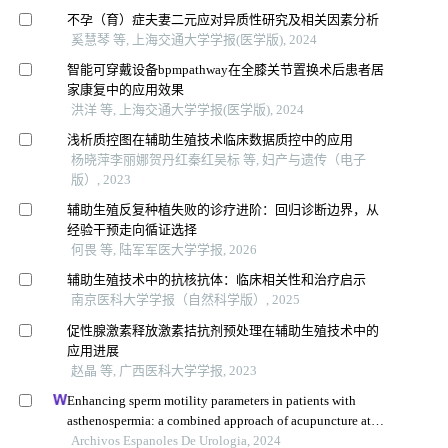
不孕（育）症夫妻二元应对异质性研究及相关因素分析
奚慧琴 等, 上海交通大学学报(医学版), 2024
智能可穿戴设备bpmpathway在全膝关节置换术后患者居
家康复中的应用效果
洪洋 等, 上海交通大学学报(医学版), 2024
浅析质控图在辅助生殖技术临床数据质控中的应用
杨晓萍李丽娜贺丹红秦红吴标 等, 妇产与遗传（电子
版）, 2023
辅助生殖反复种植失败的诊疗进阶：回归诊断边界，从
经验干预走向循证选择
何畏 等, 陆军军医大学学报, 2026
辅助生殖技术中的抗核抗体：临床相关性和治疗启示
南京医科大学学报（自然科学版）, 2025
促性腺激素释放激素拮抗剂预处理在辅助生殖技术中的
应用进展
赵晶 等, 广西医科大学学报, 2023
Enhancing sperm motility parameters in patients with
asthenospermia: a combined approach of acupuncture at
fusiguan point and tamoxifen citrate tablets
Archivos Espanoles De Urologia, 2024