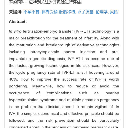
率的同时，应特别关注对其风险进行评估。
关键词:
不孕不育,
体外受精-胚胎移植,
卵子质量,
伦理学,
风险
Abstract:
In vitro
fertilization-embryo transfer (IVF-ET) technology is a
major breakthrough for the treatment of infertility. Along with
the maturation and breakthrough of derivative technologies
including intracytoplasmic sperm injection and pre-
implantation genetic diagnosis, IVF-ET has become one of
the fastest-growing technologies in life sciences. However,
the cycle pregnancy rate of IVF-ET is still hovering around
40%. How to improve the success rate of IVF is worth
pondering. Meanwhile, how to reduce or avoid the
occurrence of complications such as ovarian
hyperstimulation syndrome and multiple gestation pregnancy
is the problem that clinicians need to remain vigilant of. In
IVF, the simple, economical and effective principle should be
followed, and the risk prevention should be particularly
concerned about in the process of improving pregnancy rate.