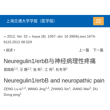
上海交通大学学报（医学版）
导
航
切
››
2012
,
Vol. 32
››
Issue (8)
: 1097-.
doi:
10.3969/j.issn.1674-
换
8115.2012.08.029
• 综述 •
上一篇
下一篇
Neuregulin1/erbB与神经病理性疼痛
1,2
1,2
1
2
1
曾路路
, 汪 静
, 张 昕
, 江 伟
, 杜冬萍
Neuregulin1/erbB and neuropathic pain
1,2
1,2
1
2
ZENG Lu-lu
, WANG Jing
, ZHANG Xin
, JIANG Wei
, DU
1
Dong-ping