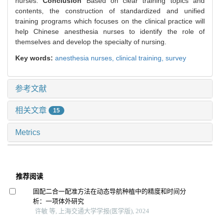
nurses.
Conclusion
Based on clear training topics and
contents, the construction of standardized and unified
training programs which focuses on the clinical practice will
help Chinese anesthesia nurses to identify the role of
themselves and develop the specialty of nursing.
Key words:
anesthesia nurses,
clinical training,
survey
参考文献
相关文章
15
Metrics
推荐阅读
固配二合一配准方法在动态导航种植中的精度和时间分
析：一项体外研究
许敏 等, 上海交通大学学报(医学版), 2024