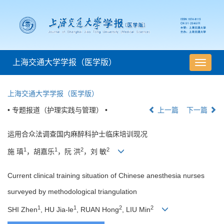
上海交通大学学报（医学版）
导
航
切
上海交通大学学报（医学版）
换
• 专题报道（护理实践与管理） •
上一篇
下一篇
运用合众法调查国内麻醉科护士临床培训现况
1
1
2
2
施 瑱
，胡嘉乐
，阮 洪
，刘 敏
Current clinical training situation of Chinese anesthesia nurses
surveyed by methodological triangulation
1
1
2
2
SHI Zhen
, HU Jia-le
, RUAN Hong
, LIU Min