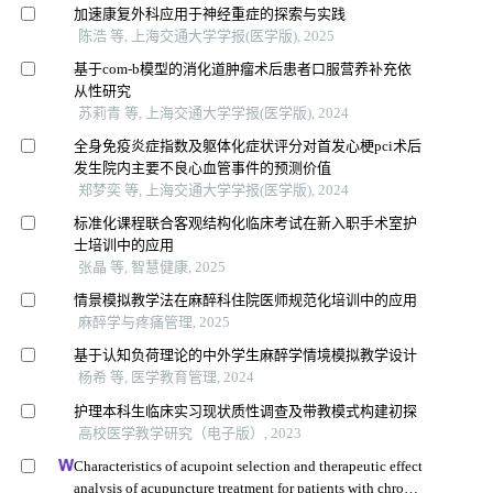
加速康复外科应用于神经重症的探索与实践
陈浩 等, 上海交通大学学报(医学版), 2025
基于com-b模型的消化道肿瘤术后患者口服营养补充依
从性研究
苏莉青 等, 上海交通大学学报(医学版), 2024
全身免疫炎症指数及躯体化症状评分对首发心梗pci术后
发生院内主要不良心血管事件的预测价值
郑梦奕 等, 上海交通大学学报(医学版), 2024
标准化课程联合客观结构化临床考试在新入职手术室护
士培训中的应用
张晶 等, 智慧健康, 2025
情景模拟教学法在麻醉科住院医师规范化培训中的应用
麻醉学与疼痛管理, 2025
基于认知负荷理论的中外学生麻醉学情境模拟教学设计
杨希 等, 医学教育管理, 2024
护理本科生临床实习现状质性调查及带教模式构建初探
高校医学教学研究（电子版）, 2023
Characteristics of acupoint selection and therapeutic effect
analysis of acupuncture treatment for patients with chronic