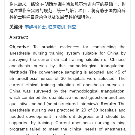
临床需求。
结论
在明确培训主旨和规范培训内容的基础上，构
建注重临床实践的规范、统一的培训项目，将有助于国内麻醉
科护士明确自身角色以及发展专科护理特色。
关键词:
麻醉科护士,
临床培训,
调查
Abstract:
Objective
To provide evidences for constructing the
anesthesia nursing training system suitable for China by
surveying the current clinical training situation of Chinese
anesthesia nurses by the methodological triangulation.
Methods
The convenience sampling is adopted and 45 of
55 anesthesia nurses of 30 hospitals were selected. The
current clinical training situation of anesthesia nurses in
China was surveyed by the methodological triangulation,
which combined the quantitative method (questionnaire) and
qualitative method (semi-structured interview).
Results
The
anesthesia nursing was practiced in 29 of 30 hospitals and
needed development in different degrees and should be
supported by training. Current anesthesia nursing training
programs failed to meet the clinical needs of anesthesia