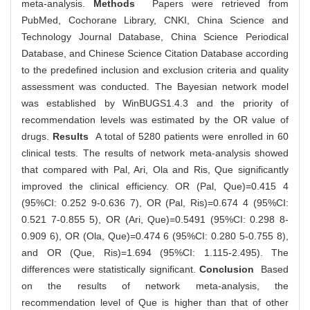
meta-analysis.
Methods
Papers were retrieved from
PubMed, Cochorane Library, CNKI, China Science and
Technology Journal Database, China Science Periodical
Database, and Chinese Science Citation Database according
to the predefined inclusion and exclusion criteria and quality
assessment was conducted. The Bayesian network model
was established by WinBUGS1.4.3 and the priority of
recommendation levels was estimated by the OR value of
drugs.
Results
A total of 5280 patients were enrolled in 60
clinical tests. The results of network meta-analysis showed
that compared with Pal, Ari, Ola and Ris, Que significantly
improved the clinical efficiency. OR (Pal, Que)=0.415 4
(95%CI: 0.252 9-0.636 7), OR (Pal, Ris)=0.674 4 (95%CI:
0.521 7-0.855 5), OR (Ari, Que)=0.5491 (95%CI: 0.298 8-
0.909 6), OR (Ola, Que)=0.474 6 (95%CI: 0.280 5-0.755 8),
and OR (Que, Ris)=1.694 (95%CI: 1.115-2.495). The
differences were statistically significant.
Conclusion
Based
on the results of network meta-analysis, the
recommendation level of Que is higher than that of other