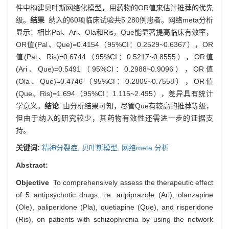
件中构建贝叶斯网络化模型，用药物的OR值来估计推荐的优先
级。
结果
纳入的60项临床试验共5 280例患者。网络meta分析
显示：相比Pal、Ari、Ola和Ris，Que能显著提高临床有效率，
OR值(Pal、Que)=0.4154（95%CI：0.2529~0.6367），OR
值(Pal、Ris)=0.6744（95%CI：0.5217~0.8555），OR值
(Ari、Que)=0.5491（95%CI：0.2988~0.9096），OR值
(Ola、Que)=0.4746（95%CI：0.2805~0.7558），OR值
(Que、Ris)=1.694（95%CI：1.115~2.495），差异具有统计
学意义。
结论
由分析结果可知，尽管Que有较高的推荐等级，
但由于纳入的研究较少，其药物有效性还需进一步的证据支
持。
关键词:
精神分裂症,
贝叶斯模型,
网络meta 分析
Abstract:
Objective
To comprehensively assess the therapeutic effect
of 5 antipsychotic drugs, i.e. aripiprazole (Ari), olanzapine
(Ole), paliperidone (Pla), quetiapine (Que), and risperidone
(Ris), on patients with schizophrenia by using the network