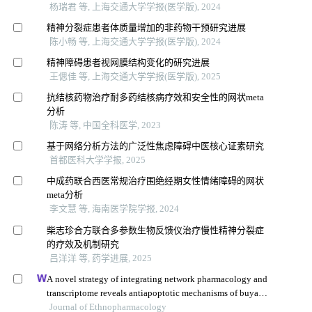
杨瑞君 等, 上海交通大学学报(医学版), 2024
精神分裂症患者体质量增加的非药物干预研究进展
陈小畅 等, 上海交通大学学报(医学版), 2024
精神障碍患者视网膜结构变化的研究进展
王偲佳 等, 上海交通大学学报(医学版), 2025
抗结核药物治疗耐多药结核病疗效和安全性的网状meta
分析
陈涛 等, 中国全科医学, 2023
基于网络分析方法的广泛性焦虑障碍中医核心证素研究
首都医科大学学报, 2025
中成药联合西医常规治疗围绝经期女性情绪障碍的网状
meta分析
李文慧 等, 海南医学院学报, 2024
柴志珍合方联合多参数生物反馈仪治疗慢性精神分裂症
的疗效及机制研究
吕洋洋 等, 药学进展, 2025
A novel strategy of integrating network pharmacology and
transcriptome reveals antiapoptotic mechanisms of buyang
huanwu decoction in treating intracerebral hemorrhage
Journal of Ethnopharmacology