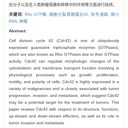
应分子以及在人类肿瘤侵袭和转移中的作用等方面进行综述。
关键词:
Rho GTP酶,
细胞分裂周期蛋白42,
信号通路,
微小
RNA,
肿瘤
Abstract:
Cell division cycle 42 (Cdc42) is one of ubiquitously
expressed guanosine triphosphate enzymes (GTPases),
which are also known as Rho GTPases due to their GTPase
activity. Cdc42 can regulate morphologic changes of the
cytoskeleton and membrane transport function involving in
physiological processes such as growth, proliferation,
motility, and polarity of cells. Cdc42 is highly expressed in a
variety of malignancies and is closely associated with tumor
progression, invasion, and metastasis, which suggest Cdc42
may be a potential target for the treatment of tumors. This
paper reviews Cdc42 with respect to its structure, functions,
up-stream and down-stream effectors, as well as its role in
tumor invasion and metastasis.