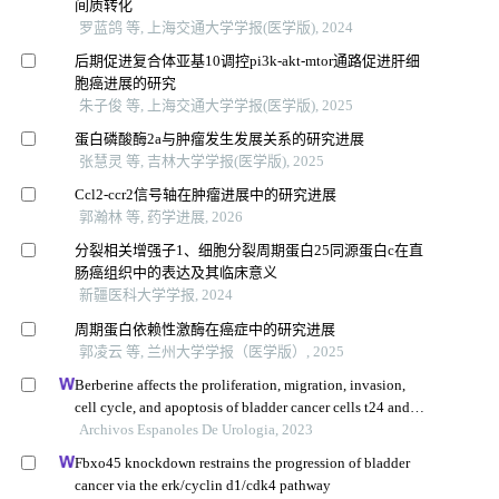
间质转化
罗蓝鸽 等, 上海交通大学学报(医学版), 2024
后期促进复合体亚基10调控pi3k-akt-mtor通路促进肝细
胞癌进展的研究
朱子俊 等, 上海交通大学学报(医学版), 2025
蛋白磷酸酶2a与肿瘤发生发展关系的研究进展
张慧灵 等, 吉林大学学报(医学版), 2025
Ccl2-ccr2信号轴在肿瘤进展中的研究进展
郭瀚林 等, 药学进展, 2026
分裂相关增强子1、细胞分裂周期蛋白25同源蛋白c在直
肠癌组织中的表达及其临床意义
新疆医科大学学报, 2024
周期蛋白依赖性激酶在癌症中的研究进展
郭凌云 等, 兰州大学学报（医学版）, 2025
Berberine affects the proliferation, migration, invasion,
cell cycle, and apoptosis of bladder cancer cells t24 and
5637 by down-regulating the her2/pi3k/akt signaling
Archivos Espanoles De Urologia, 2023
pathway
Fbxo45 knockdown restrains the progression of bladder
cancer via the erk/cyclin d1/cdk4 pathway