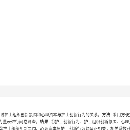
探讨护士组织创新氛围和心理资本与护士创新行为的关系。
方法
·采用方便
为量表进行问卷调查。
结果
·①护士创新行为、护士组织创新氛围、心理资本
等水平。②护士组织创新氛围、心理资本与护士创新行为均呈正相关，相关系数r分别为