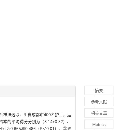
摘要
参考文献
相关文章
抽样法选取四川省成都市400名护士，运
的平均得分分别为（3.14±0.82）、
Metrics
0.665和0.486（P＜0.01）。③逐