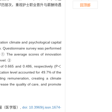
学历层次，重视护士职业晋升与薪酬待遇
回顶部
ation climate and psychological capital
n. Questionnaire survey was performed
· ① The average scores of innovation
evel. ②
ts of 0.665 and 0.486, respectively (P＜
cation level accounted for 49.7% of the
ing remuneration, creating a climate
ncrease the quality of care, and promote
报（医学版）,
doi: 10.3969/j.issn.1674-