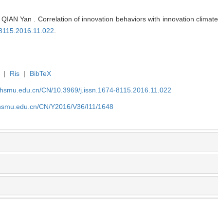
IAN Yan . Correlation of innovation behaviors with innovation climate 
-8115.2016.11.022
.
|
Ris
|
BibTeX
shsmu.edu.cn/CN/10.3969/j.issn.1674-8115.2016.11.022
shsmu.edu.cn/CN/Y2016/V36/I11/1648