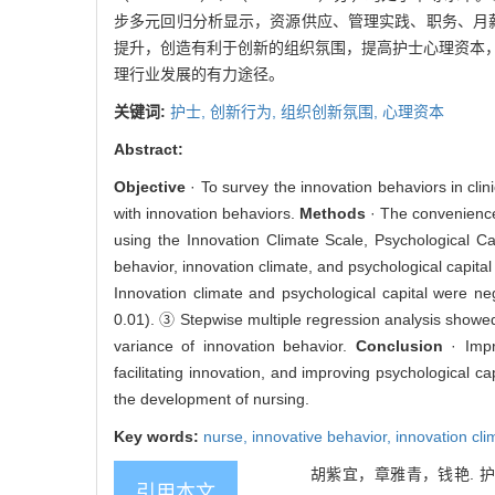
步多元回归分析显示，资源供应、管理实践、职务、月薪
提升，创造有利于创新的组织氛围，提高护士心理资本
理行业发展的有力途径。
关键词:
护士,
创新行为,
组织创新氛围,
心理资本
Abstract:
Objective
· To survey the innovation behaviors in clin
with innovation behaviors.
Methods
· The convenience
using the Innovation Climate Scale, Psychological C
behavior, innovation climate, and psychological capit
Innovation climate and psychological capital were neg
0.01). ③ Stepwise multiple regression analysis showed
variance of innovation behavior.
Conclusion
· Impr
facilitating innovation, and improving psychological ca
the development of nursing.
Key words:
nurse,
innovative behavior,
innovation cli
胡紫宜，章雅青，钱艳. 
引用本文