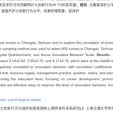
及学历可共同解释护士创新行为49.7%的变异量。
结论
·注重提高护士
，是提升护士创新行为水平、改善护理质量、促进护
ical nurses in Chengdu, Sichuan and to explore the correlation of innov
 sampling method was used to select 400 nurses in Chengdu, Sichua
apital Questionnaire, and Nurse Innovative Behavior Scale.
Results
al were 3.14±0.82, 3.55±0.70, and 4.17±0.76, which were at the middle l
atively correlated to innovation behavior with correlation coefficien
 that resource supply, management practice, position, salary, and edu
oving the education level, focusing on career development, promot
pital are effective ways to improve the level of innovation behavior, i
mate,
psychological capital
护士创新行为与组织创新氛围和心理资本的关系研究[J]. 上海交通大学学