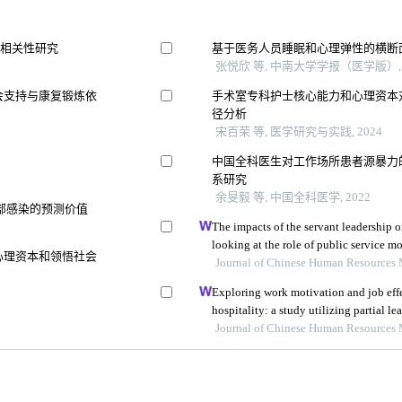
的相关性研究
基于医务人员睡眠和心理弹性的横断
张悦欣 等, 中南大学学报（医学版）, 
会支持与康复锻炼依
手术室专科护士核心能力和心理资本
径分析
宋百荣 等, 医学研究与实践, 2024
中国全科医生对工作场所患者源暴力
系研究
余旻毅 等, 中国全科医学, 2022
部感染的预测价值
The impacts of the servant leadership 
looking at the role of public service
心理资本和领悟社会
Journal of Chinese Human Resources
Exploring work motivation and job effe
hospitality: a study utilizing partial le
modeling
Journal of Chinese Human Resources