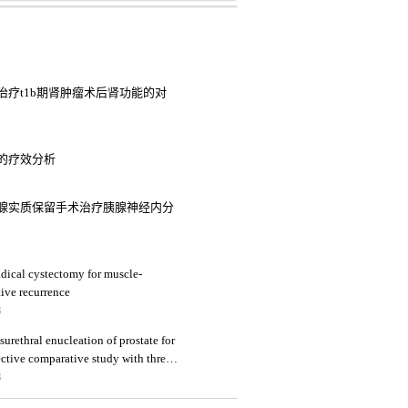
疗t1b期肾肿瘤术后肾功能的对
的疗效分析
腺实质保留手术治疗胰腺神经内分
adical cystectomy for muscle-
tive recurrence
3
surethral enucleation of prostate for
ective comparative study with three-
3