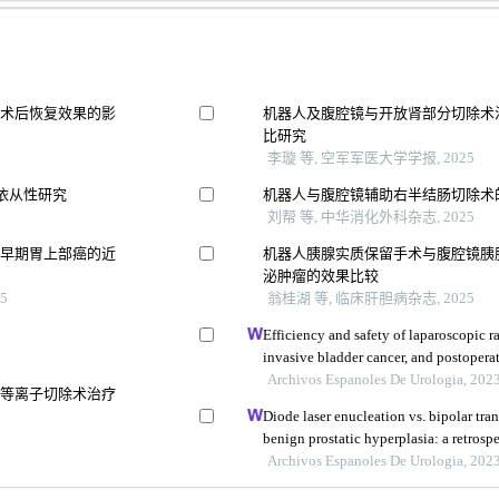
及术后恢复效果的影
机器人及腹腔镜与开放肾部分切除术治
比研究
李璇 等, 空军军医大学学报, 2025
充依从性研究
机器人与腹腔镜辅助右半结肠切除术
刘帮 等, 中华消化外科杂志, 2025
疗早期胃上部癌的近
机器人胰腺实质保留手术与腹腔镜胰
泌肿瘤的效果比较
5
翁桂湖 等, 临床肝胆病杂志, 2025
Efficiency and safety of laparoscopic r
invasive bladder cancer, and postopera
Archivos Espanoles De Urologia, 202
或等离子切除术治疗
Diode laser enucleation vs. bipolar tran
benign prostatic hyperplasia: a retrosp
year follow up
Archivos Espanoles De Urologia, 202