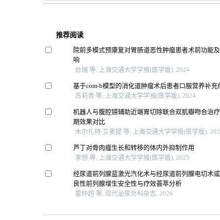
推荐阅读
院前多模式预康复对胃肠道恶性肿瘤患者术前功能
响
台瑞 等, 上海交通大学学报(医学版), 2024
基于com-b模型的消化道肿瘤术后患者口服营养补
苏莉青 等, 上海交通大学学报(医学版), 2024
机器人与腹腔镜辅助近端胃切除联合双肌瓣吻合治
期效果对比
木尔扎特·艾麦提 等, 上海交通大学学报(医学版), 202
芦丁对骨肉瘤生长和转移的体内外抑制作用
李想 等, 上海交通大学学报(医学版), 2025
经尿道前列腺蓝激光汽化术与经尿道前列腺电切术
良性前列腺增生安全性与疗效荟萃分析
霍仲超 等, 现代泌尿外科杂志, 2026