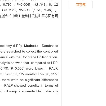
5，0.79），P=0.006]，术后第3、6、12
回顶部
；OR=2.28，95% CI（1.51，3.46），
LP在减少术中出血量和降低输血率方面有明
tatectomy (LRP).
Methods
· Databases
 searched to collect the controlled
dance with the Cochrane Collaboration.
-analysis showed that, compared to LRP,
 0.79), P=0.006] were lower in RALP.
onth, 6-month, 12- month[OR=2.76, 95%
there were no significant differences
n
· RALP showed benefits in terms of
nger follow-up are needed to make any