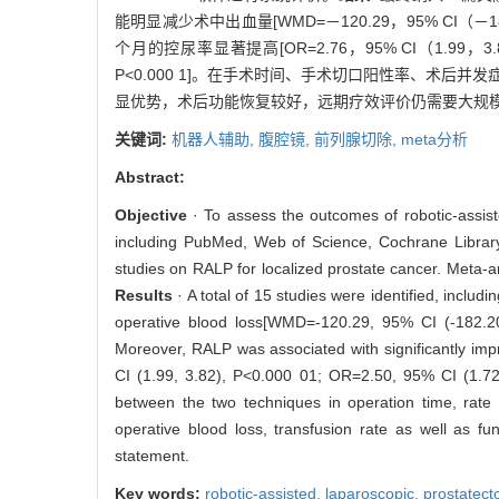
能明显减少术中出血量[WMD=－120.29，95% CI（－182.
个月的控尿率显著提高[OR=2.76，95% CI（1.99，3.82）
P<0.000 1]。在手术时间、手术切口阳性率、术后并发
显优势，术后功能恢复较好，远期疗效评价仍需要大规
关键词:
机器人辅助,
腹腔镜,
前列腺切除,
meta分析
Abstract:
Objective
· To assess the outcomes of robotic-assis
including PubMed, Web of Science, Cochrane Libra
studies on RALP for localized prostate cancer. Meta-
Results
· A total of 15 studies were identified, incl
operative blood loss[WMD=-120.29, 95% CI (-182.20
Moreover, RALP was associated with significantly im
CI (1.99, 3.82), P<0.000 01; OR=2.50, 95% CI (1.72,
between the two techniques in operation time, rate 
operative blood loss, transfusion rate as well as f
statement.
Key words:
robotic-assisted,
laparoscopic,
prostatec