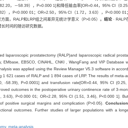
20，－58.39），P=0.000 1]和降低输血率[OR=0.44，95% CI（0.2
，P<0.000 01；OR=2.50，95% CI（1.72，3.63），P<0.000 01
症方面，RALP和LRP组之间差异无统计学意义（P>0.05）。
结论
· RA
模长时间的随访研究数据。
ted laparoscopic prostatectomy (RALP)and laparoscopic radical pros
ry, EMbase, EBSCO, CINAHL, CNKI , WangFang and VIP Database were
analysis was applied using the Review Manager V5.3 software in accor
uding 1 621 cases of RALP and 1 894 cases of LRP. The results of meta
, -58.39), P=0.0001] and transfusion rate[OR=0.44, 95% CI (0.25,
proved outcomes in the postoperative urinary continence rate of 3-m
 3.63), P<0.000 01; OR=2.28, 95% CI (1.51, 3.46), P<0.000 1]. But 
of positive surgical margins and complication (P>0.05).
Conclusio
unctional outcomes. Further studies of larger populations with a lo
tomy,
meta-analysis