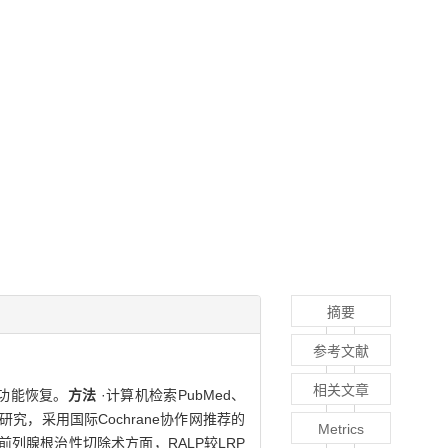
摘要
参考文献
相关文章
功能恢复。
方法
·计算机检索PubMed、
对照研究，采用国际Cochrane协作网推荐的
Metrics
：在前列腺根治性切除术方面，RALP较LRP