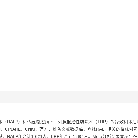
（RALP）和传统腹腔镜下前列腺根治性切除术（LRP）的疗效和术后
e、EBSCO、CINAHL、CNKI、万方、维普文献数据库，查找RALP相关的临床
，RALP组合计1 621人，LRP组合计1 894人。Meta分析结果显示