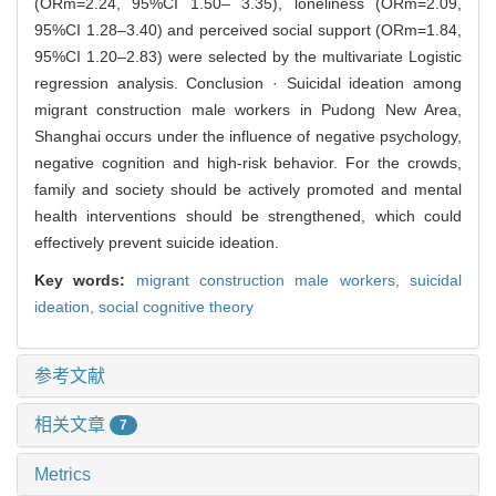
(ORm=2.24, 95%CI 1.50– 3.35), loneliness (ORm=2.09,
95%CI 1.28–3.40) and perceived social support (ORm=1.84,
95%CI 1.20–2.83) were selected by the multivariate Logistic
regression analysis. Conclusion · Suicidal ideation among
migrant construction male workers in Pudong New Area,
Shanghai occurs under the influence of negative psychology,
negative cognition and high-risk behavior. For the crowds,
family and society should be actively promoted and mental
health interventions should be strengthened, which could
effectively prevent suicide ideation.
Key words:
migrant construction male workers,
suicidal
ideation,
social cognitive theory
参考文献
相关文章
7
Metrics