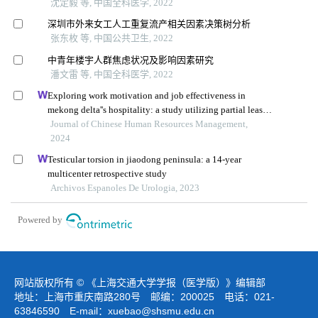
沈定毅 等, 中国全科医学, 2022
深圳市外来女工人工重复流产相关因素决策树分析
张东枚 等, 中国公共卫生, 2022
中青年楼宇人群焦虑状况及影响因素研究
潘文雷 等, 中国全科医学, 2022
Exploring work motivation and job effectiveness in
mekong delta''s hospitality: a study utilizing partial least
squares structural equation modeling
Journal of Chinese Human Resources Management,
2024
Testicular torsion in jiaodong peninsula: a 14-year
multicenter retrospective study
Archivos Espanoles De Urologia, 2023
Powered by
网站版权所有 © 《上海交通大学学报（医学版）》编辑部
地址：上海市重庆南路280号 邮编：200025 电话：021-
63846590 E-mail：
xuebao@shsmu.edu.cn