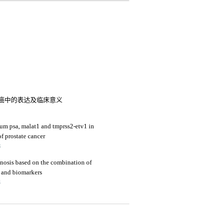
癌中的表达及临床意义
rum psa, malat1 and tmprss2-etv1 in
f prostate cancer
3
agnosis based on the combination of
 and biomarkers
4