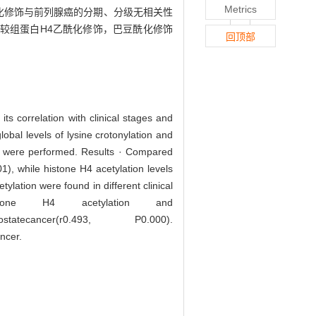
Metrics
酰化修饰与前列腺癌的分期、分级无相关性
·相比较组蛋白H4乙酰化修饰，巴豆酰化修饰
回顶部
ts correlation with clinical stages and
obal levels of lysine crotonylation and
is were performed. Results · Compared
01), while histone H4 acetylation levels
tylation were found in different clinical
tone H4 acetylation and
ingofprostatecancer(r0.493, P0.000).
ncer.