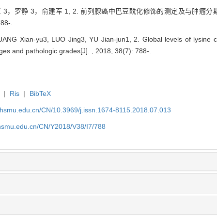
玉 3，罗静 3，俞建军 1, 2. 前列腺癌中巴豆酰化修饰的测定及与肿瘤分
88-.
ANG Xian-yu3, LUO Jing3, YU Jian-jun1, 2. Global levels of lysine cr
tages and pathologic grades[J]. , 2018, 38(7): 788-.
|
Ris
|
BibTeX
shsmu.edu.cn/CN/10.3969/j.issn.1674-8115.2018.07.013
shsmu.edu.cn/CN/Y2018/V38/I7/788