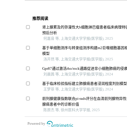
推荐阅读
肾上腺累及的弥漫性大b细胞淋巴瘤患者临床病理特
预后分析
何嘉音 等, 上海交通大学学报(医学版), 2025
基于单细胞测序与转录组测序构建m2巨噬细胞基因
模型
汤开然 等, 上海交通大学学报(医学版), 2025
Gpr87通过激活rho/rock通路促进非小细胞肺癌的侵
刘晨茜 等, 上海交通大学学报(医学版), 2024
基于临床检验指标建立肺腺癌患者浸润程度判别模
王梦菲 等, 上海交通大学学报(医学版), 2024
前列腺健康指数联合pi-rads评分在血清前列腺特异性抗
腺癌患者中的诊断价值
陈原杰 等, 徐州医科大学学报, 2025
Powered by