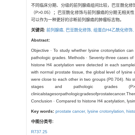
不同临床分期、分级的前列腺癌组间比较，巴豆酰化修饰
（P>0.05）；巴豆酰化修饰与前列腺癌的分期无相关性（
可以作为一种更好的诊断前列腺癌的肿瘤标志物。
关键词:
前列腺癌,
巴豆酰化修饰,
组蛋白H4乙酰化修饰,
Abstract:
Objective · To study whether lysine crotonylation can
pathologic grades. Methods · Seventy-three cases of t
histone H4 acetylation were detected in each sample
with normal prostate tissue, the global level of lysine
were close to each other in two groups (P0.704). No stat
stages and pathologic grades (P>
clinicalstagesorpathologicgradesofprostatecancer.
Conclusion · Compared to histone H4 acetylation, lysin
Key words:
prostate cancer,
lysine crotonylation,
hist
中图分类号:
R737.25