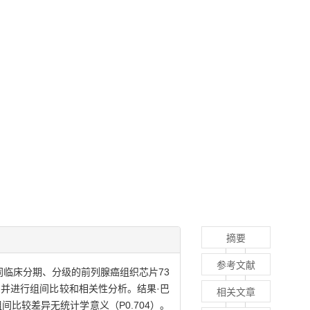
摘要
参考文献
同临床分期、分级的前列腺癌组织芯片73
，并进行组间比较和相关性分析。结果·巴
相关文章
比较差异无统计学意义（P0.704）。