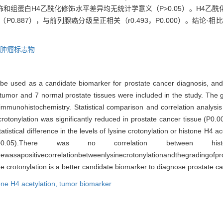
和组蛋白H4乙酰化修饰水平差异均无统计学意义（P>0.05）。H4乙
P0.887），与前列腺癌分级呈正相关（r0.493，P0.000）。结论
肿瘤标志物
 be used as a candidate biomarker for prostate cancer diagnosis, and i
umor and 7 normal prostate tissues were included in the study. The gl
immunohistochemistry. Statistical comparison and correlation analys
 crotonylation was significantly reduced in prostate cancer tissue (P0.0
istical difference in the levels of lysine crotonylation or histone H4 ace
0.05).There was no correlation between his
Therewasapositivecorrelationbetweenlysinecrotonylationandthegrad
e crotonylation is a better candidate biomarker to diagnose prostate ca
one H4 acetylation,
tumor biomarker