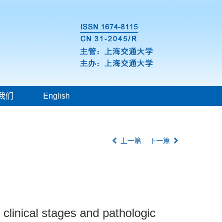
我们
English
上一篇
下一篇
h clinical stages and pathologic