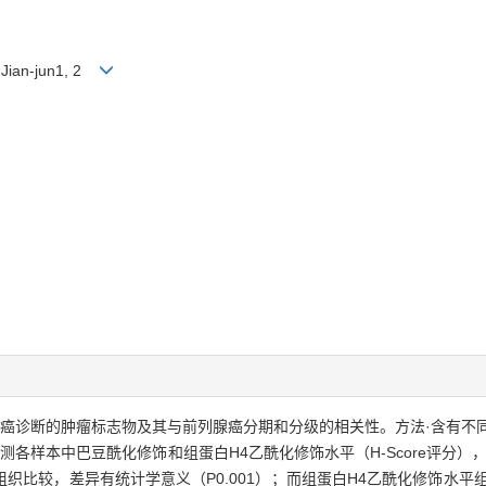
U Jian-jun1, 2
癌诊断的肿瘤标志物及其与前列腺癌分期和分级的相关性。方法·含有不
各样本中巴豆酰化修饰和组蛋白H4乙酰化修饰水平（H-Score评分）
比较，差异有统计学意义（P0.001）；而组蛋白H4乙酰化修饰水平组间