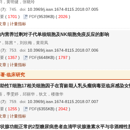
羽，黄明健，张晓玲
 (
7
): 745.
doi:
10.3969/j.issn.1674-8115.2018.07.005
要
(
1701
)
PDF
(9539KB) (
2026
)
文章
|
计量指标
内营养过剩对子代单核细胞及NK细胞免疫反应的影响
 *，陈茜 *，刘欣梅，黄荷凤
 (
7
): 753.
doi:
10.3969/j.issn.1674-8115.2018.07.006
要
(
1357
)
PDF
(6648KB) (
1797
)
文章
|
计量指标
著·临床研究
助性T细胞17相关细胞因子在育龄期人乳头瘤病毒亚临床感染女
蓓，季雯婷，邱丽华，狄文，楼微华
 (
7
): 759.
doi:
10.3969/j.issn.1674-8115.2018.07.007
要
(
1255
)
PDF
(6355KB) (
2042
)
文章
|
计量指标
状腺功能正常的2型糖尿病患者血清甲状腺激素水平与非酒精性