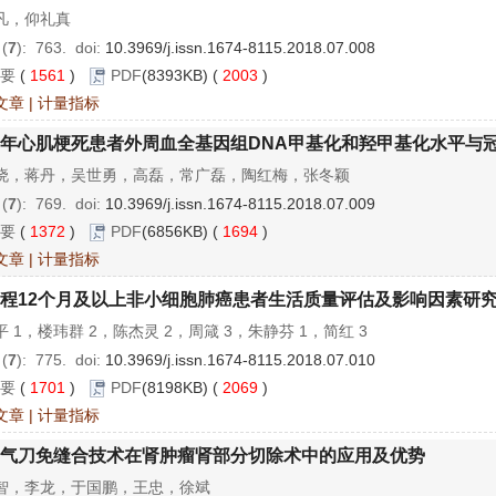
凡，仰礼真
 (
7
): 763.
doi:
10.3969/j.issn.1674-8115.2018.07.008
要
(
1561
)
PDF
(8393KB) (
2003
)
文章
|
计量指标
年心肌梗死患者外周血全基因组DNA甲基化和羟甲基化水平与
晓，蒋丹，吴世勇，高磊，常广磊，陶红梅，张冬颖
 (
7
): 769.
doi:
10.3969/j.issn.1674-8115.2018.07.009
要
(
1372
)
PDF
(6856KB) (
1694
)
文章
|
计量指标
程12个月及以上非小细胞肺癌患者生活质量评估及影响因素研
 1，楼玮群 2，陈杰灵 2，周箴 3，朱静芬 1，简红 3
 (
7
): 775.
doi:
10.3969/j.issn.1674-8115.2018.07.010
要
(
1701
)
PDF
(8198KB) (
2069
)
文章
|
计量指标
气刀免缝合技术在肾肿瘤肾部分切除术中的应用及优势
智，李龙，于国鹏，王忠，徐斌