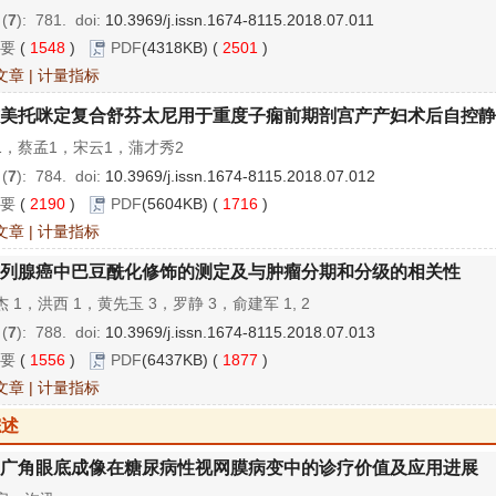
 (
7
): 781.
doi:
10.3969/j.issn.1674-8115.2018.07.011
要
(
1548
)
PDF
(4318KB) (
2501
)
文章
|
计量指标
美托咪定复合舒芬太尼用于重度子痫前期剖宫产产妇术后自控静
1，蔡孟1，宋云1，蒲才秀2
 (
7
): 784.
doi:
10.3969/j.issn.1674-8115.2018.07.012
要
(
2190
)
PDF
(5604KB) (
1716
)
文章
|
计量指标
列腺癌中巴豆酰化修饰的测定及与肿瘤分期和分级的相关性
 1，洪西 1，黄先玉 3，罗静 3，俞建军 1, 2
 (
7
): 788.
doi:
10.3969/j.issn.1674-8115.2018.07.013
要
(
1556
)
PDF
(6437KB) (
1877
)
文章
|
计量指标
综述
广角眼底成像在糖尿病性视网膜病变中的诊疗价值及应用进展