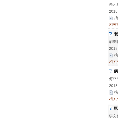
朱凡
2018
摘
相关
老
胡春
2018
摘
相关
病
何亚平
2018
摘
相关
氩
李文