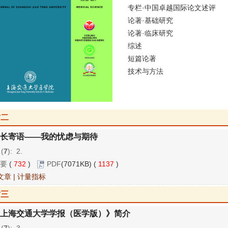
专栏·中国卓越国际论文述评
论著·基础研究
论著·临床研究
综述
短篇论著
技术与方法
封二
长寄语——我的忧虑与期待
 (
7
): 2.
要
(
732
)
PDF
(7071KB) (
1137
)
文章
|
计量指标
封三
上海交通大学学报（医学版）》简介
 (
7
): 3.