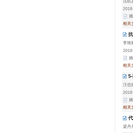
沈杭
2018
摘
相关
抗
李艳歌
2018
摘
相关
5
汪也
2018
摘
相关
代
梁丹