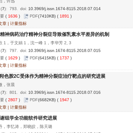
启，许迅
 (
7
): 793.
doi:
10.3969/j.issn.1674-8115.2018.07.014
要
(
1636
)
PDF
(7410KB) (
1891
)
文章
|
计量指标
精神病药治疗精神分裂症导致催乳素水平差异的机制
 1，于文娟 1，沈一峰 1，李华芳 2, 3
 (
7
): 797.
doi:
10.3969/j.issn.1674-8115.2018.07.015
要
(
1629
)
PDF
(6415KB) (
1737
)
文章
|
计量指标
-羟色胺2C受体作为精神分裂症治疗靶点的研究进展
微，张晨
 (
7
): 801.
doi:
10.3969/j.issn.1674-8115.2018.07.016
要
(
2807
)
PDF
(6682KB) (
1947
)
文章
|
计量指标
谢组学全功能软件研究进展
丹，李忆涛，郑晓皎，陈天璐