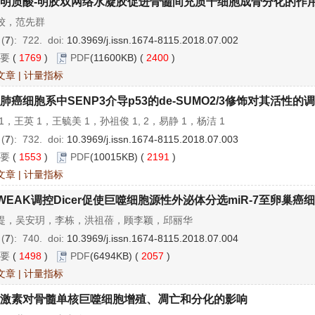
明质酸-明胶双网络水凝胶促进骨髓间充质干细胞成骨分化的作
姣，范先群
 (
7
): 722.
doi:
10.3969/j.issn.1674-8115.2018.07.002
要
(
1769
)
PDF
(11600KB) (
2400
)
文章
|
计量指标
肺癌细胞系中SENP3介导p53的de-SUMO2/3修饰对其活性的
1，王英 1，王毓美 1，孙祖俊 1, 2，易静 1，杨洁 1
 (
7
): 732.
doi:
10.3969/j.issn.1674-8115.2018.07.003
要
(
1553
)
PDF
(10015KB) (
2191
)
文章
|
计量指标
WEAK调控Dicer促使巨噬细胞源性外泌体分选miR-7至卵巢癌
堤，吴安玥，李栋，洪祖蓓，顾李颖，邱丽华
 (
7
): 740.
doi:
10.3969/j.issn.1674-8115.2018.07.004
要
(
1498
)
PDF
(6494KB) (
2057
)
文章
|
计量指标
激素对骨髓单核巨噬细胞增殖、凋亡和分化的影响