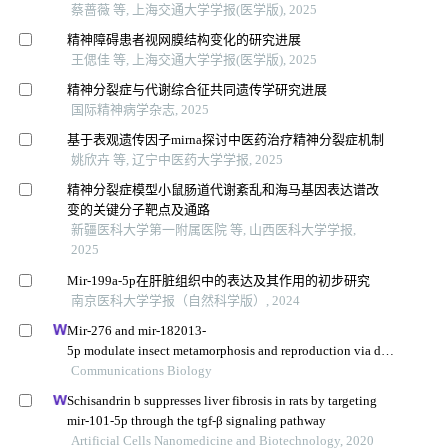
蔡蔷薇 等, 上海交通大学学报(医学版), 2025
精神障碍患者视网膜结构变化的研究进展
王偲佳 等, 上海交通大学学报(医学版), 2025
精神分裂症与代谢综合征共同遗传学研究进展
国际精神病学杂志, 2025
基于表观遗传因子mirna探讨中医药治疗精神分裂症机制
姚欣卉 等, 辽宁中医药大学学报, 2025
精神分裂症模型小鼠肠道代谢紊乱和海马基因表达谱改
变的关键分子靶点及通路
新疆医科大学第一附属医院 等, 山西医科大学学报,
2025
Mir-199a-5p在肝脏组织中的表达及其作用的初步研究
南京医科大学学报（自然科学版）, 2024
Mir-276 and mir-182013-
5p modulate insect metamorphosis and reproduction via dual
ly regulating juvenile hormone acid methyltransferase
Communications Biology
Schisandrin b suppresses liver fibrosis in rats by targeting
mir-101-5p through the tgf-β signaling pathway
Artificial Cells Nanomedicine and Biotechnology, 2020