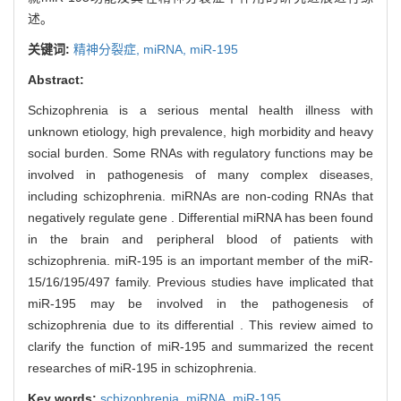
述。
关键词:
精神分裂症,
miRNA,
miR-195
Abstract:
Schizophrenia is a serious mental health illness with
unknown etiology, high prevalence, high morbidity and heavy
social burden. Some RNAs with regulatory functions may be
involved in pathogenesis of many complex diseases,
including schizophrenia. miRNAs are non-coding RNAs that
negatively regulate gene . Differential miRNA has been found
in the brain and peripheral blood of patients with
schizophrenia. miR-195 is an important member of the miR-
15/16/195/497 family. Previous studies have implicated that
miR-195 may be involved in the pathogenesis of
schizophrenia due to its differential . This review aimed to
clarify the function of miR-195 and summarized the recent
researches of miR-195 in schizophrenia.
Key words:
schizophrenia,
miRNA,
miR-195