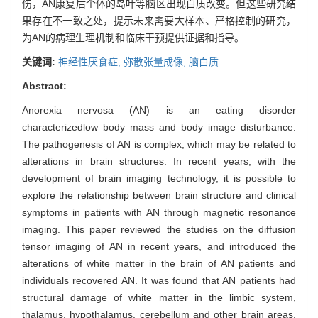
伤，AN康复后个体的岛叶等脑区出现白质改变。但这些研究结
果存在不一致之处，提示未来需要大样本、严格控制的研究，
为AN的病理生理机制和临床干预提供证据和指导。
关键词:
神经性厌食症,
弥散张量成像,
脑白质
Abstract:
Anorexia nervosa (AN) is an eating disorder
characterizedlow body mass and body image disturbance.
The pathogenesis of AN is complex, which may be related to
alterations in brain structures. In recent years, with the
development of brain imaging technology, it is possible to
explore the relationship between brain structure and clinical
symptoms in patients with AN through magnetic resonance
imaging. This paper reviewed the studies on the diffusion
tensor imaging of AN in recent years, and introduced the
alterations of white matter in the brain of AN patients and
individuals recovered AN. It was found that AN patients had
structural damage of white matter in the limbic system,
thalamus, hypothalamus, cerebellum and other brain areas,