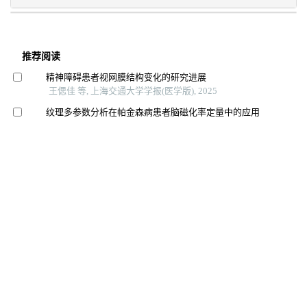
推荐阅读
精神障碍患者视网膜结构变化的研究进展
王偲佳 等, 上海交通大学学报(医学版), 2025
纹理多参数分析在帕金森病患者脑磁化率定量中的应用
研究
赵欣欣 等, 上海交通大学学报(医学版), 2025
经颅磁刺激治疗对抑郁症患者杏仁核及海马亚区体积的
影响
王思睿 等, 上海交通大学学报(医学版), 2025
超重肥胖青少年认知功能的改变及其与血清fgf21水平的
关系
韩瑞 等, 上海交通大学学报(医学版), 2024
鼻咽癌放疗后早期脑白质损伤的dti研究
交通医学, 2025
脑白质变性研究进展：机制病因与治疗
苏新玲 等, 中国实用神经疾病杂志, 2025