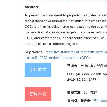
Abstract:
At present, a considerable proportion of patients w
researchers have turned their attention to new directio
OCD, is a non-invasive nerve stimulation technique. M
the selection of stimulation targets, parameter setting
OCD, and comprehensive therapeutic effect of rTMS, a
promote clinical treatment progress.
Key words:
repetitive transcranial magnetic stimu
cortex(DLPFC),
orbital frontal cortex (OFC)
李璞玉，王 振. 重复经颅磁刺激
引用本文
LI Pu-yu, WANG Zhen. Appli
2019, 39(12): 1477-.
收藏文章
0
/
推荐
使用本文
导出引用管理器
EndNote