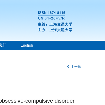
我们
English
上一篇
f obsessive-compulsive disorder