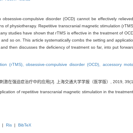
ith obsessive-compulsive disorder (OCD) cannot be effectively reliev
ns of physiotherapy. Repetitive transcranial magnetic stimulation (rTMS
any studies have shown that rTMS is effective in the treatment of OCD
s and so on. This article systematically combs the setting and applicat
nd then discusses the deficiency of treatment so far, into put forwar
lation (rTMS),
obsessive-compulsive disorder (OCD),
accessory mot
在强迫症治疗中的应用[J]. 上海交通大学学报（医学版）, 2019, 39(12):
cation of repetitive transcranial magnetic stimulation in the treatment
|
Ris
|
BibTeX