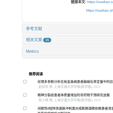
链接本文:
https://xuebao.
https://xuebao.
参考文献
相关文章
15
Metrics
推荐阅读
纹理多参数分析在帕金森病患者脑磁化率定量中的
赵欣欣 等, 上海交通大学学报(医学版), 2025
精神分裂症患者体质量增加的非药物干预研究进展
陈小畅 等, 上海交通大学学报(医学版), 2024
间歇性θ短阵快速脉冲刺激对戒断期酒精依赖患者渴