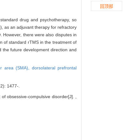
回顶部
edstandard drug and psychotherapy, so
), as an adjuvant therapy for refractory
. However, there were also disputes in
ion of standard rTMS in the treatment of
d the future development direction and
or area (SMA),
dorsolateral prefrontal
 1477-.
 of obsessive-compulsive disorder[J]. ,