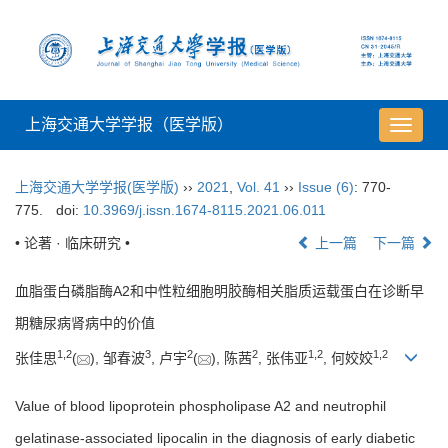
上海交通大学学报（医学版）
导
航
切
上海交通大学学报(医学版)
››
2021
,
Vol. 41
››
Issue (6)
: 770-
换
775.
doi:
10.3969/j.issn.1674-8115.2021.06.011
• 论著 · 临床研究 •
上一篇
下一篇
血脂蛋白磷脂酶A2和中性粒细胞明胶酶相关脂质运载蛋白在诊断早
期糖尿病肾病中的价值
1
,
2
3
2
2
1
,
2
1
,
2
张佳思
(
), 邹春波
, 卢宇
(
), 陈茜
, 张伟亚
, 何姣姣
Value of blood lipoprotein phospholipase A2 and neutrophil
gelatinase-associated lipocalin in the diagnosis of early diabetic