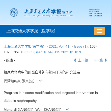
上海交通大学学报（医学版）
导
航
切
上海交通大学学报(医学版)
››
2021
,
Vol. 41
››
Issue (1)
: 103-
换
107.
doi:
10.3969/j.issn.1674-8115.2021.01.019
• 综述 •
上一篇
下一篇
糖尿病肾病中的组蛋白修饰与靶向干预的研究进展
姜梦迪(
), 张文(
)
Progress in histone modification and targeted intervention in
diabetic nephropathy
Meng-di JIANG(
), Wen ZHANG(
)