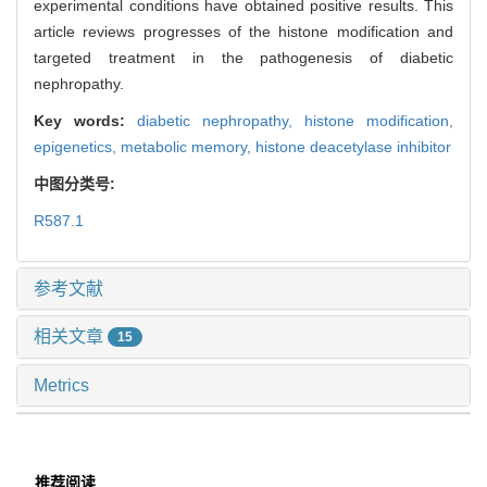
experimental conditions have obtained positive results. This
article reviews progresses of the histone modification and
targeted treatment in the pathogenesis of diabetic
nephropathy.
Key words:
diabetic nephropathy,
histone modification,
epigenetics,
metabolic memory,
histone deacetylase inhibitor
中图分类号:
R587.1
参考文献
相关文章
15
Metrics
推荐阅读