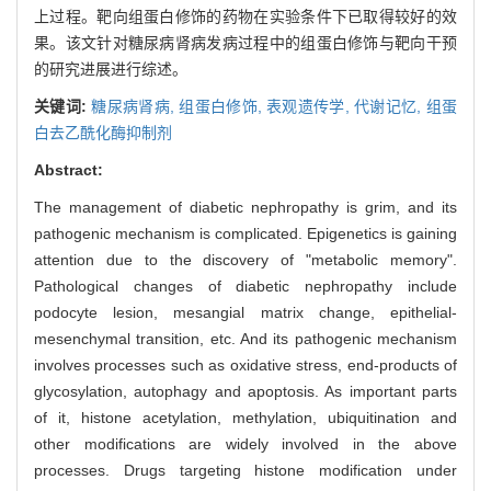
上过程。靶向组蛋白修饰的药物在实验条件下已取得较好的效
果。该文针对糖尿病肾病发病过程中的组蛋白修饰与靶向干预
的研究进展进行综述。
关键词:
糖尿病肾病,
组蛋白修饰,
表观遗传学,
代谢记忆,
组蛋
白去乙酰化酶抑制剂
Abstract:
The management of diabetic nephropathy is grim, and its
pathogenic mechanism is complicated. Epigenetics is gaining
attention due to the discovery of "metabolic memory".
Pathological changes of diabetic nephropathy include
podocyte lesion, mesangial matrix change, epithelial-
mesenchymal transition, etc. And its pathogenic mechanism
involves processes such as oxidative stress, end-products of
glycosylation, autophagy and apoptosis. As important parts
of it, histone acetylation, methylation, ubiquitination and
other modifications are widely involved in the above
processes. Drugs targeting histone modification under