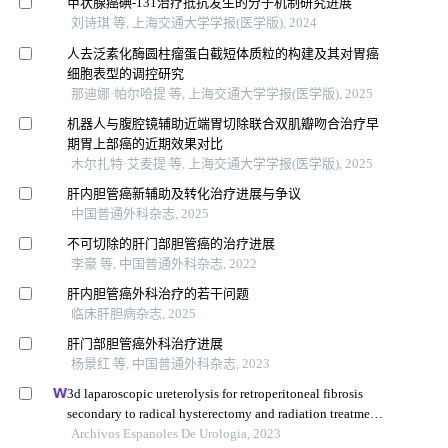
甲状腺癌碘-131治疗抵抗发生的分子机制研究进展
刘诗琪 等, 上海交通大学学报(医学版), 2024
人去泛素化酶圆柱瘤蛋白截短体质粒的构建及其对胃癌
细胞表型的调控研究
那迪娜·帕尔哈提 等, 上海交通大学学报(医学版), 2025
机器人与腹腔镜辅助近端胃切除联合双肌瓣吻合治疗早
期胃上部癌的近期效果对比
木尔扎特·艾麦提 等, 上海交通大学学报(医学版), 2025
肝内胆管癌新辅助及转化治疗进展与争议
中国普通外科杂志, 2025
不可切除的肝门部胆管癌的治疗进展
李豪 等, 中国普通外科杂志, 2022
肝内胆管癌外科治疗的若干问题
临床肝胆病杂志, 2025
肝门部胆管癌外科治疗进展
杨景红 等, 中国普通外科杂志, 2023
3d laparoscopic ureterolysis for retroperitoneal fibrosis
secondary to radical hysterectomy and radiation treatment
for cervical cancer: results from the oncological institute,
Archivos Espanoles De Urologia, 2023