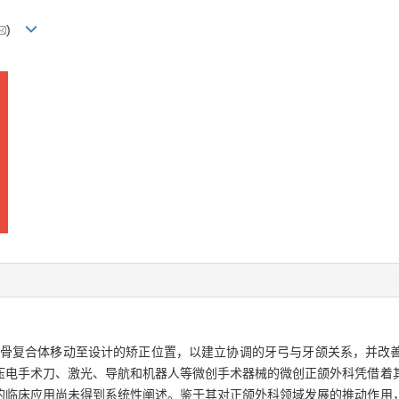
)
颌骨复合体移动至设计的矫正位置，以建立协调的牙弓与牙颌关系，并改
压电手术刀、激光、导航和机器人等微创手术器械的微创正颌外科凭借着
的临床应用尚未得到系统性阐述。鉴于其对正颌外科领域发展的推动作用