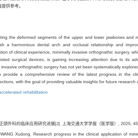
践提供参考。
cutting the deformed segments of the upper and lower jawbones and 
lish a harmonious dental arch and occlusal relationship and impro
n of clinical experience, minimally invasive orthognathic surgery, wh
sisted surgical devices, is gaining increasing attention due to its
y invasive orthognathic surgery has not yet been systematically explored.
o provide a comprehensive review of the latest progress in the clin
ctions, with the goal of providing valuable insights for future research a
accelerated rehabilitation
正颌外科的临床应用研究进展[J]. 上海交通大学学报（医学版）, 2025, 45(1):
ANG Xudong. Research progress in the clinical application of minima