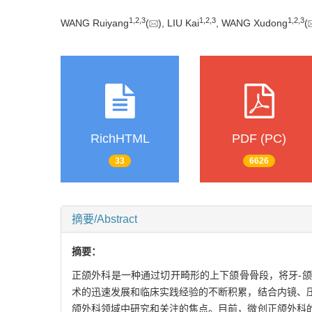
1
,
2
,
3
1
,
2
,
3
1
,
2
,
3
WANG Ruiyang
(
), LIU Kai
, WANG Xudong
(
RichHTML
PDF (PC)
33
6626
摘要/Abstract
摘要：
正颌外科是一种通过切开畸形的上下颌骨骨段，将牙-
术的迅速发展和临床实践经验的不断积累，结合内镜、
颌外科领域中研究和关注的焦点。目前，微创正颌外科