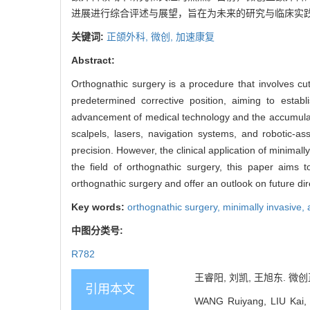
进展进行综合评述与展望，旨在为未来的研究与临床实
关键词:
正颌外科,
微创,
加速康复
Abstract:
Orthognathic surgery is a procedure that involves 
predetermined corrective position, aiming to estab
advancement of medical technology and the accumulatio
scalpels, lasers, navigation systems, and robotic-as
precision. However, the clinical application of minimall
the field of orthognathic surgery, this paper aims t
orthognathic surgery and offer an outlook on future dire
Key words:
orthognathic surgery,
minimally invasive,
中图分类号:
R782
王睿阳, 刘凯, 王旭东. 微创
引用本文
WANG Ruiyang, LIU Kai, W