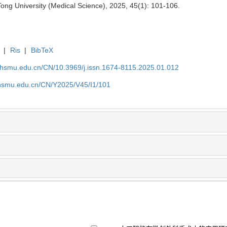
Tong University (Medical Science), 2025, 45(1): 101-106.
|
Ris
|
BibTeX
shsmu.edu.cn/CN/10.3969/j.issn.1674-8115.2025.01.012
shsmu.edu.cn/CN/Y2025/V45/I1/101