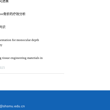
究进展
lon骨折的疗效分析
共识
mentation for monocular depth
ry
g tissue engineering materials in
2025
@shsmu.edu.cn