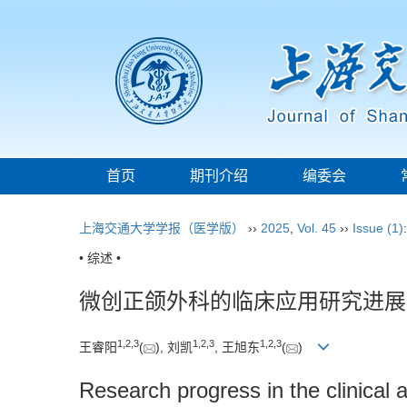
首页
期刊介绍
编委会
上海交通大学学报（医学版）
››
2025
,
Vol. 45
››
Issue (1)
• 综述 •
微创正颌外科的临床应用研究进展
1
,
2
,
3
1
,
2
,
3
1
,
2
,
3
王睿阳
(
), 刘凯
, 王旭东
(
)
Research progress in the clinical 