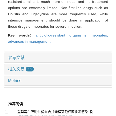
resistant strains, is much more ominous, and the treatment
options are extremely limited. Non-first-line drugs such as
Colistin and Tigecycline are more frequently used, while
intensive management should be done in application of
these drugs on neonates for severe infection.
Key words:
antibiotic-resistant organisms,
neonates,
advances in management
参考文献
相关文章
15
Metrics
推荐阅读
重型再生障碍性贫血合并蜡样芽孢杆菌多发感染1例