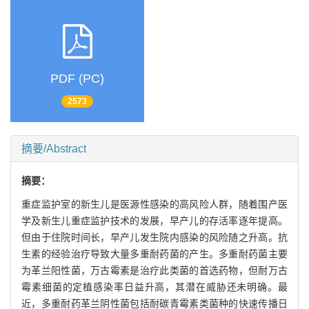
PDF (PC)
2573
摘要/Abstract
摘要：
重症监护室的新生儿是医源性感染的高风险人群，随着围产医
学及新生儿重症监护技术的发展，早产儿的存活率逐年提高。
但由于住院时间长，早产儿发生院内感染的风险随之升高。抗
生素的经验治疗导致大量多重耐药菌的产生。多重耐药菌主要
为革兰阳性菌，万古霉素是治疗此类菌的首选药物，但耐万古
霉素细菌的定植感染率日益升高，其潜在威胁还未明确。最
近，多重耐药革兰阴性菌包括耐碳青霉素类菌种的快速传播日