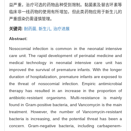
益严重，治疗可选的药物品种受到限制。黏菌素及替吉环素等
临床非一线药物的使用有所增加，但此类药物应用于新生儿的
严重感染仍需谨慎管理。
关键词:
耐药菌,
新生儿,
治疗进展
Abstract:
Nosocomial infection is common in the neonatal intensive
care unit. The rapid development of perinatal medicine and
medical technology in neonatal intensive care unit has
improved the survival of premature infants. With the longer
duration of hospitalization, premature infants are exposed to
the threat of nosocomial infection. Empiric antimicrobial
therapy has resulted in an increase in the proportion of
antibiotic-resistant organisms. Multi-resistance is mainly
found in Gram-positive bacteria, and Vancomycin is the main
treatment. However, the number of Vancomycin-resistant
bacteria is increasing, and the potential threat has been a
concern. Gram-negative bacteria, including carbapenem-