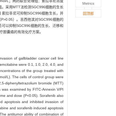
.0 μmol/L；两药联合处理组：索拉非尼浓度
Metrics
白对照组。采用MTT法检测SGC996细胞的生长
果
索拉非尼可抑制SGC996细胞生长，并
回顶部
>0.05）。吉西他滨对SGC996细胞的
药可以抑制SGC996细胞的生长、迁移和
疗胆囊癌的有效化疗方案。
nvasion of gallbladder cancer cell line
emcitabine were 0.1, 1.0, 2.0, 4.0, and
ncentrations of the group treated with
mol/L). The cells of control group were
-2,5-diphenyltetrazolium bromide (MTT)
ls was examined by FITC-Annexin V/PI
 time and dose (P<0.05). Sorafenib also
d apoptosis and inhibited invasion of
itabine and sorafenib induced apoptosis
The antitumor ability of combination of