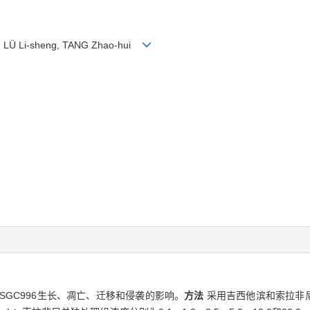
ng, LÜ Li-sheng, TANG Zhao-hui
GC996生长、凋亡、迁移和侵袭的影响。
方法
采用吉西他滨和索拉非尼