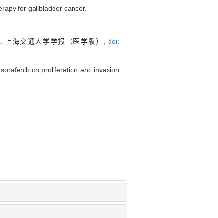
erapy for gallbladder cancer.
. 上海交通大学学报（医学版）,
doi:
 sorafenib on proliferation and invasion