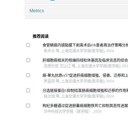
Metrics
推荐阅读
食管鳞癌内镜黏膜下剥离术后t1b患者再治疗策略分
朱开元 等, 上海交通大学学报(医学版), 2024
肝细胞癌相关的核编码线粒体基因及临床信息的综
克德尔亚·艾山江 等, 上海交通大学学报(医学版), 202
癌-睾丸抗原ct57促进肝癌细胞增殖、侵袭、迁移和
罗蓝鸽 等, 上海交通大学学报(医学版), 2024
分选链接蛋白1抑制结直肠癌细胞增殖和迁移的作用
钱立恒 等, 上海交通大学学报(医学版), 2024
枸杞多糖通过促进胆囊癌细胞铁死亡抑制其恶性进
华中科技大学学报（医学版）, 2026