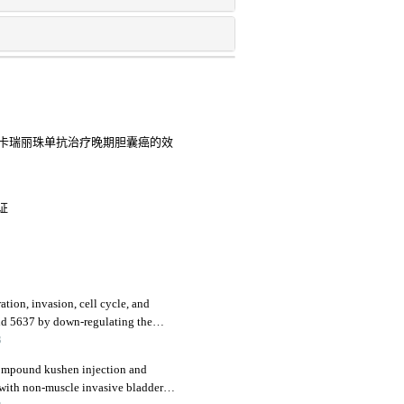
+卡瑞丽珠单抗治疗晚期胆囊癌的效
证
ration, invasion, cell cycle, and
and 5637 by down-regulating the
3
 compound kushen injection and
 with non-muscle invasive bladder