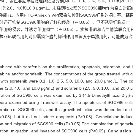
μg/mL；索拉非尼单独处理组浓度分别为0.1、1.0、2.5、5.0、10.0和20
浓度分别为2.0、4.0和10.0 μg/mL。未经药物处理的SGC996细胞作为空
能力。应用FITC-Annexin V/PI双染法检测SGC996细胞的凋亡率。
结
还可抑制SGC996细胞的迁移和侵袭（P<0.05），但不诱导细胞凋亡（P
制细胞的侵袭，并诱导细胞凋亡（P<0.05）。索拉非尼和吉西他滨联合用
拉非尼联合用药对胆囊癌细胞的抑制作用显著强于单独用药，可能成为治
bined with sorafenib on the proliferation, apoptosis, migration, and i
abine and/or sorafenib. The concentrations of the group treated with g
with sorafenib were 0.1, 1.0, 2.5, 5.0, 10.0, and 20.0 μmol/L. The co
e (2.0, 4.0, and 10.0 μg/mL) and sorafenib (2.5, 5.0, 10.0, and 20.0 μ
feration of SGC996 cells was examined by 3-(4,5-Dimethylthiazol-2-yl)
 were examined using Transwell assay. The apoptosis of SGC996 cel
iferation of SGC996 cells, and this growth inhibition was dependent on
<0.05), but it did not induce apoptosis (P>0.05). Gemcitabine induce
ration and migration of SGC996 cells (P>0.05).The combination of gemc
eration, migration, and invasion of SGC996 cells (P<0.05).
Conclusion