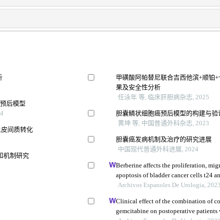
析
甲磺酸阿帕替尼联合吉西他滨+顺铂
果及安全性分析
任泳年 等, 临床肝胆病杂志, 2025
合预后模型
4
胆囊鳞状细胞癌预后模型的构建与验
黄坤 等, 中国普通外科杂志, 2023
上皮间质转化
胆囊癌发病机制及治疗的研究进展
中国现代普通外科进展, 2024
和机制研究
Berberine affects the proliferation, mig
apoptosis of bladder cancer cells t24 
展
her2/pi3k/akt signaling pathway
Archivos Espanoles De Urologia, 202
Clinical effect of the combination of
gemcitabine on postoperative patients