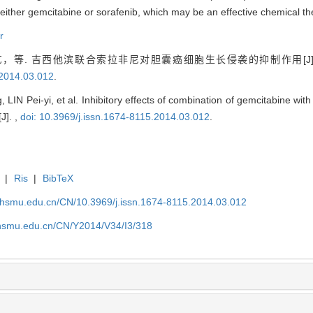
either gemcitabine or sorafenib, which may be an effective chemical th
r
，等. 吉西他滨联合索拉非尼对胆囊癌细胞生长侵袭的抑制作用[J]
.2014.03.012
.
LIN Pei-yi, et al. Inhibitory effects of combination of gemcitabine with
J]. ,
doi: 10.3969/j.issn.1674-8115.2014.03.012
.
|
Ris
|
BibTeX
shsmu.edu.cn/CN/10.3969/j.issn.1674-8115.2014.03.012
shsmu.edu.cn/CN/Y2014/V34/I3/318