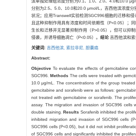
滨单独处理组浓度分别为0.1、1.0、2.0、4.0和10.0 
分别为2.5、5.0、10.0和20.0 μmol/L，吉西他滨
状况；应用Transwell实验检测SGC996细胞的迁移和侵袭
且这种抑制作用具有浓度和时间依赖性（P<0.05）；同时
生长和迁移并无显著抑制作用（P>0.05），但可以抑
侵袭，并诱导细胞凋亡（P<0.05）。
结论
吉西他滨和索
关键词:
吉西他滨,
索拉非尼,
胆囊癌
Abstract:
Objective
To evaluate the effects of gemcitabine com
SGC996.
Methods
The cells were treated with gemcit
10.0 μg/mL. The concentrations of the group treated 
gemcitabine and sorafenib were as follows: gemcitabin
not treated with gemcitabine or sorafenib. The proli
assay. The migration and invasion of SGC996 cells
double staining.
Results
Sorafenib inhibited the prol
inhibited migration and invasion of SGC996 cells (P
SGC996 cells (P<0.05), but it did not inhibit prolife
of SGC996 cells and significantly inhibited the prolif