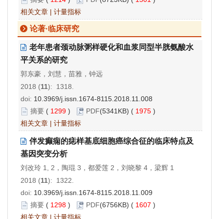
相关文章
|
计量指标
论著·临床研究
老年患者颈动脉粥样硬化和血浆同型半胱氨酸水
平关系的研究
郭东豪，刘慧，苗雅，钟远
2018 (
11
): 1318.
doi:
10.3969/j.issn.1674-8115.2018.11.008
摘要
(
1299
)
PDF
(5341KB) (
1975
)
相关文章
|
计量指标
伴发癫痫的痣样基底细胞癌综合征的临床特点及
基因突变分析
刘改玲 1, 2，陶琨 3，都爱莲 2，刘晓黎 4，梁辉 1
2018 (
11
): 1322.
doi:
10.3969/j.issn.1674-8115.2018.11.009
摘要
(
1298
)
PDF
(6756KB) (
1607
)
相关文章
|
计量指标