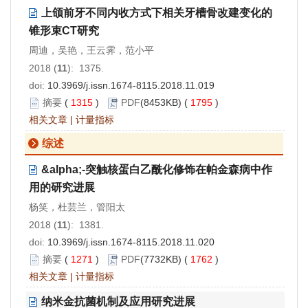
上颌前牙不同内收方式下相关牙槽骨改建变化的
锥形束CT研究
周迪，吴艳，王云霁，范小平
2018 (
11
): 1375.
doi:
10.3969/j.issn.1674-8115.2018.11.019
摘要
(
1315
)
PDF
(8453KB) (
1795
)
相关文章
|
计量指标
综述
&alpha;-突触核蛋白乙酰化修饰在帕金森病中作
用的研究进展
杨笑，杜芸兰，管阳太
2018 (
11
): 1381.
doi:
10.3969/j.issn.1674-8115.2018.11.020
摘要
(
1271
)
PDF
(7732KB) (
1762
)
相关文章
|
计量指标
纳米金抗菌机制及应用研究进展