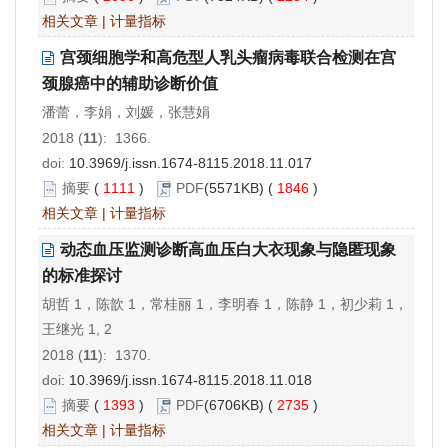
相关文章
|
计量指标
宫颈细胞学和高危型人乳头瘤病毒联合检测在宫
颈腺癌中的辅助诊断价值
潘蕾，李娟，刘媛，张慧娟
2018 (
11
): 1366.
doi:
10.3969/j.issn.1674-8115.2018.11.017
摘要
(
1111
)
PDF
(5571KB) (
1846
)
相关文章
|
计量指标
动态血压监测诊断高血压白大衣现象与隐匿现象
的标准探讨
胡哲 1，陈歆 1，常桂丽 1，李明春 1，陈静 1，初少莉 1，
王继光 1, 2
2018 (
11
): 1370.
doi:
10.3969/j.issn.1674-8115.2018.11.018
摘要
(
1393
)
PDF
(6706KB) (
2735
)
相关文章
|
计量指标