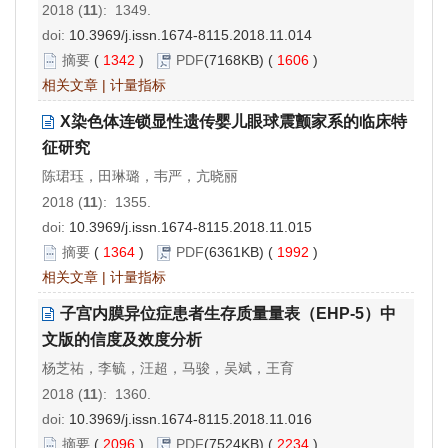
2018 (
11
): 1349.
doi:
10.3969/j.issn.1674-8115.2018.11.014
摘要
(
1342
)
PDF
(7168KB) (
1606
)
相关文章
|
计量指标
X染色体连锁显性遗传婴儿眼球震颤家系的临床特
征研究
陈珺珏，田琳璐，韦严，亢晓丽
2018 (
11
): 1355.
doi:
10.3969/j.issn.1674-8115.2018.11.015
摘要
(
1364
)
PDF
(6361KB) (
1992
)
相关文章
|
计量指标
子宫内膜异位症患者生存质量量表（EHP-5）中
文版的信度及效度分析
杨芝祐，李毓，汪超，马骏，吴斌，王育
2018 (
11
): 1360.
doi:
10.3969/j.issn.1674-8115.2018.11.016
摘要
(
2096
)
PDF
(7524KB) (
2234
)