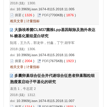
2018 (
11
): 1300.
doi:
10.3969/j.issn.1674-8115.2018.11.005
摘要
(
1326
)
PDF
(7700KB) (
1876
)
相关文章
|
计量指标
大肠埃希菌CLM37菌株Lpp基因敲除及胞外表达
N-糖基化重组蛋白研究
阮瑶，王力凡，郭龙华，付鑫，丁宁,胡学军
2018 (
11
): 1306.
doi:
10.3969/j.issn.1674-8115.2018.11.006
摘要
(
2004
)
PDF
(7675KB) (
1923
)
相关文章
|
计量指标
多囊卵巢综合征合并代谢综合征患者卵巢颗粒细
胞瘦素启动子甲基化的研究
袁浩 1，牛志宏 2
2018 (
11
): 1312.
doi:
10.3969/j.issn.1674-8115.2018.11.007
摘要
(
1214
)
PDF
(8723KB) (
1501
)