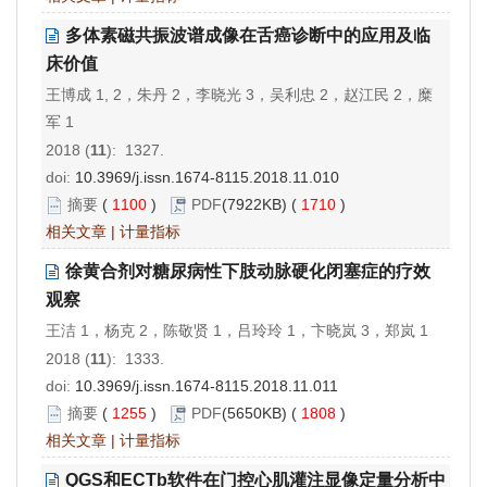
多体素磁共振波谱成像在舌癌诊断中的应用及临
床价值
王博成 1, 2，朱丹 2，李晓光 3，吴利忠 2，赵江民 2，糜
军 1
2018 (
11
): 1327.
doi:
10.3969/j.issn.1674-8115.2018.11.010
摘要
(
1100
)
PDF
(7922KB) (
1710
)
相关文章
|
计量指标
徐黄合剂对糖尿病性下肢动脉硬化闭塞症的疗效
观察
王洁 1，杨克 2，陈敬贤 1，吕玲玲 1，卞晓岚 3，郑岚 1
2018 (
11
): 1333.
doi:
10.3969/j.issn.1674-8115.2018.11.011
摘要
(
1255
)
PDF
(5650KB) (
1808
)
相关文章
|
计量指标
QGS和ECTb软件在门控心肌灌注显像定量分析中