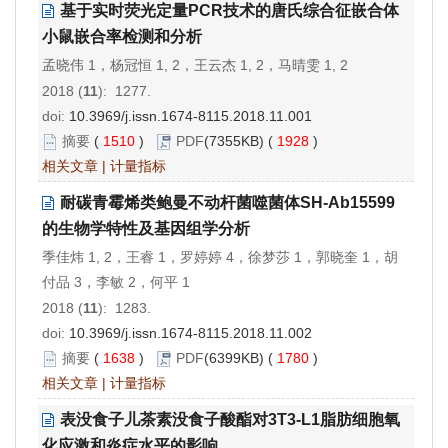
基于实时荧光定量PCR技术的唐氏综合征嵌合体
小鼠嵌合率检测和分析
孟晓伟 1，杨冠恒 1, 2，王云杰 1, 2，马晴雯 1, 2
2018 (
11
): 1277.
doi:
10.3969/j.issn.1674-8115.2018.11.001
摘要
(
1510
)
PDF
(7355KB) (
1928
)
相关文章
|
计量指标
耐碳青霉烯类鲍曼不动杆菌噬菌体SH-Ab15599
的生物学特性及基因组学分析
季佳炜 1, 2，王睿 1，罗婷婷 4，徐梦莎 1，郭晓奎 1，胡
付品 3，李敏 2，何平 1
2018 (
11
): 1283.
doi:
10.3969/j.issn.1674-8115.2018.11.002
摘要
(
1638
)
PDF
(6399KB) (
1780
)
相关文章
|
计量指标
表没食子儿茶素没食子酸酯对3T3-L1脂肪细胞氧
化应激和炎症水平的影响