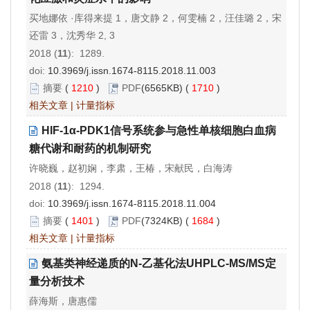
买地娜依 ·库得来提 1，唐文静 2，何雯楠 2，汪佳璐 2，宋
还雷 3，沈秀华 2, 3
2018 (
11
): 1289.
doi:
10.3969/j.issn.1674-8115.2018.11.003
摘要
(
1210
)
PDF
(6565KB) (
1710
)
相关文章
|
计量指标
HIF-1α-PDK1信号系统参与急性单核细胞白血病
糖代谢和耐药的机制研究
许晓巍，赵初娴，李肃，王椿，宋献民，白海涛
2018 (
11
): 1294.
doi:
10.3969/j.issn.1674-8115.2018.11.004
摘要
(
1401
)
PDF
(7324KB) (
1684
)
相关文章
|
计量指标
氨基类神经递质的N-乙基化法UHPLC-MS/MS定
量分析技术
薛海斯，唐惠儒