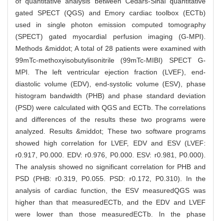
of quantitative analysis between Cedars-Sinai quantitative
gated SPECT (QGS) and Emory cardiac toolbox (ECTb)
used in single photon emission computed tomography
(SPECT) gated myocardial perfusion imaging (G-MPI).
Methods &middot; A total of 28 patients were examined with
99mTc-methoxyisobutylisonitrile (99mTc-MIBI) SPECT G-
MPI. The left ventricular ejection fraction (LVEF), end-
diastolic volume (EDV), end-systolic volume (ESV), phase
histogram bandwidth (PHB) and phase standard deviation
(PSD) were calculated with QGS and ECTb. The correlations
and differences of the results these two programs were
analyzed. Results &middot; These two software programs
showed high correlation for LVEF, EDV and ESV (LVEF:
r0.917, P0.000. EDV: r0.976, P0.000. ESV: r0.981, P0.000).
The analysis showed no significant correlation for PHB and
PSD (PHB: r0.319, P0.055. PSD: r0.172, P0.310). In the
analysis of cardiac function, the ESV measuredQGS was
higher than that measuredECTb, and the EDV and LVEF
were lower than those measuredECTb. In the phase