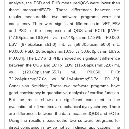
analysis, the PSD and PHB measuredQGS were lower than
those measuredECTb. These differences between the
results measuredthe two software programs were not
consistency. There were significant differences in LVEF, ESV
and PSD in the comparison of QGS and ECTb [LVEF:
(47.8&plusmn;16.9)% vs (57.4&plusmn;17.2)%, P0.000.
ESV: (67.5&plusmn;51.0) mL vs (58.3&plusmn;50.0) mL,
P0.000. PSD: 20.5o&plusmn;10.3o vs 30.6o&plusmn;18.9o,
P 0.004]. The EDV and PHB showed no significant difference
between the QGS and ECTb [EDV: (116.8&plusmn;52.8) mL
vs (120.8&plusmn;55.7) mL, P0.050. PHB:
72.2o&plusmn;37.0o vs 86.1o&plusmn;55.7o, P0.139].
Conclusion &middot; These two software programs have
good consistency in quantitative analysis of cardiac function.
But the result shows no significant consistent in the
evaluation of left ventricular mechanical dyssynchrony. There
are differences between the data measuredQGS and ECTb.
Using the results measuredthe two software programs for
direct comparison may be not suiin clinical applications. The