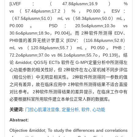
[LVEF：（47.8&plusmn;16.9）%
vs（57.4&plusmn;17.2）%，P0.000。ESV：
（67.5&plusmn;51.0） mL vs（58.3&plusmn;50.0）mL，
P0.000。 PSD：20.5o&plusmn;10.3o vs
30.6o&plusmn;18.9o，P0.004]。而 2种软件所测得 EDV、
PHB值的差异无统计学意义 [EDV：（116.8&plusmn;52.8）
mL vs（120.8&plusmn;55.7）mL，P0.050。PHB：
72.2o&plusmn;37.0o vs 86.1o&plusmn;55.7o，P0.139]。结
论 &middot; QGS与 ECTb 软件在 G-MPI定量分析中所测得左
心功能参数的相关性好，但 2种软件在左心室机械不同步评估
（相位分析）中无明显相关性。 2种软件所测得同一参数的值
之间有差异，故在临床应用中 2种软件所测得结果不适合直接
对比参考。 2种软件所测得结果的差异提示，在临床工作中有
必要根据科室所用软件建立本单位正常人群的数据库。
关键词:
门控心肌灌注显像,
定量分析,
软件,
心功能
Abstract:
Objective &middot; To study the differences and correlations