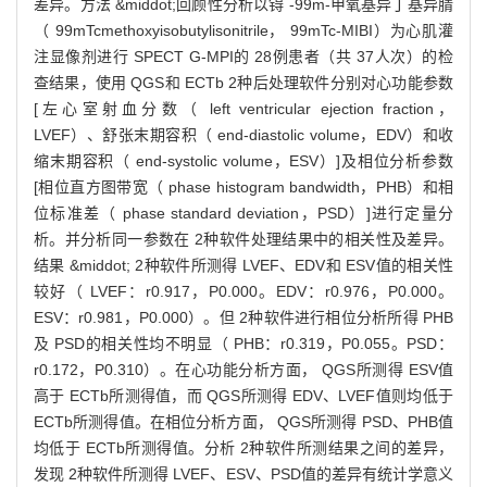
差异。方法 &middot;回顾性分析以锝 -99m-甲氧基异丁基异腈
（ 99mTcmethoxyisobutylisonitrile， 99mTc-MIBI）为心肌灌
注显像剂进行 SPECT G-MPI的 28例患者（共 37人次）的检
查结果，使用 QGS和 ECTb 2种后处理软件分别对心功能参数
[左心室射血分数（ left ventricular ejection fraction，
LVEF）、舒张末期容积（ end-diastolic volume，EDV）和收
缩末期容积（ end-systolic volume，ESV）]及相位分析参数
[相位直方图带宽（ phase histogram bandwidth，PHB）和相
位标准差（ phase standard deviation，PSD）]进行定量分
析。并分析同一参数在 2种软件处理结果中的相关性及差异。
结果 &middot; 2种软件所测得 LVEF、EDV和 ESV值的相关性
较好（ LVEF：r0.917，P0.000。EDV：r0.976，P0.000。
ESV：r0.981，P0.000）。但 2种软件进行相位分析所得 PHB
及 PSD的相关性均不明显（ PHB：r0.319，P0.055。PSD：
r0.172，P0.310）。在心功能分析方面， QGS所测得 ESV值
高于 ECTb所测得值，而 QGS所测得 EDV、LVEF值则均低于
ECTb所测得值。在相位分析方面， QGS所测得 PSD、PHB值
均低于 ECTb所测得值。分析 2种软件所测结果之间的差异，
发现 2种软件所测得 LVEF、ESV、PSD值的差异有统计学意义