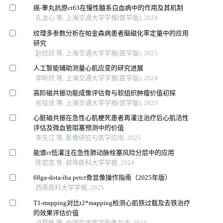
癌-睾丸抗原ct63在慢性髓系白血病中的作用及其机制
孔汝心 等, 上海交通大学学报(医学版), 2024
纹理多参数分析在帕金森病患者脑磁化率定量中的应用
研究
赵欣欣 等, 上海交通大学学报(医学版), 2025
人工智能辅助测量心肌应变的研究进展
李昕欣 等, 上海交通大学学报(医学版), 2024
高阶磁共振功能成像评估骨与软组织肿瘤价值初探
张钲佳 等, 上海交通大学学报(医学版), 2025
心脏磁共振在急性心肌梗死患者再灌注治疗后心肌活性
评估及微血管阻塞预测中的价值
李先江 等, 影像研究与医学应用, 2025
能谱ct低灌注在急性肺动脉栓塞风险分层中的应用
陈宏志 等, 蚌埠医科大学学报, 2024
68ga-dota-iba petct骨显像操作指南（2025年版）
西南医科大学学报, 2025
T1-mapping对比t2*mapping检测心肌铁过载及去铁治疗
的效果评估价值
卢慧敏 等, 中国临床医学影像杂志, 2025