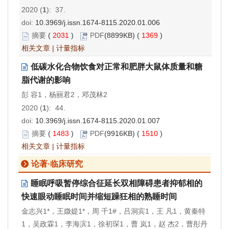
2020 (
1
): 37.
doi:
10.3969/j.issn.1674-8115.2020.01.006
摘要
(
2031
)
PDF
(8899KB) (
1369
)
相关文章
|
计量指标
低碳水化合物饮食对正常和肥胖大鼠体质量和糖
脂代谢的影响
彭 容1，杨丽君2，邓茂林2
2020 (
1
): 44.
doi:
10.3969/j.issn.1674-8115.2020.01.007
摘要
(
1483
)
PDF
(9916KB) (
1510
)
相关文章
|
计量指标
论著·临床研究
睡眠呼吸暂停综合征延长双相障碍患者抑郁相的
快速眼动睡眠时间并缩短躁狂相的熟睡时间
金志兴1*，王媺媞1*，周 千1#，吕洞宾1，王 凡1，黄秦特
1，吴政霖1，李海滨1，徐初琛1，曹 岚1，赵 杰2，曹彤丹