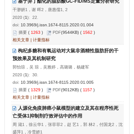
基于异丁酯化的脂肪酸GC-FID/MS定量分析研究
干渺妍1，谢 晖2，唐惠儒1, 2
2020 (
1
): 22.
doi:
10.3969/j.issn.1674-8115.2020.01.004
摘要
(
1263
)
PDF
(9544KB) (
1562
)
相关文章
|
计量指标
枸杞多糖和有氧运动对大鼠非酒精性脂肪肝的干
预效果及其机制研究
郭怡琼，吴 琼，吴雅婷，高璐璐，杨建军
2020 (
1
): 30.
doi:
10.3969/j.issn.1674-8115.2020.01.005
摘要
(
1329
)
PDF
(9012KB) (
1157
)
相关文章
|
计量指标
人源化免疫肺癌小鼠模型的建立及其在程序性死
亡受体1抑制剂疗效评估中的作用
周 箴1，徐云华1，张菲菲2，赵 艺1，郭 林2，付国龙2，沈
盛萍1，冷雪娇1