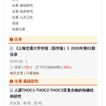
论著·基础研究
论著·临床研究
论著·公共卫生
综述
短篇论著
目录
《上海交通大学学报（医学版）》2020年第01期
目录
2020 (
1
): 1.
摘要
(
592
)
PDF
(2681KB) (
665
)
相关文章
|
计量指标
论著·基础研究
人源THOC1-THOC2-THOC3亚复合物的电镜结
构研究
刘永湄，谭 明，雷 鸣