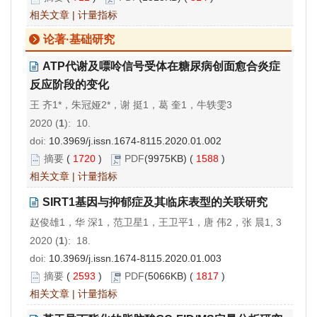
相关文章
|
计量指标
论著·基础研究
ATP代谢及嘌呤信号受体在糖尿病创面愈合炎症
反应阶段的变化
王 齐1*，朱冠娅2*，谢 挺1，葛 奎1，牛轶雯3
2020 (
1
): 10.
doi:
10.3969/j.issn.1674-8115.2020.01.002
摘要
(
1720
)
PDF
(9975KB) (
1588
)
相关文章
|
计量指标
SIRT1基因与抑郁症及其临床表型的关联研究
赵俊雄1，华 深1，范卫星1，王卫平1，唐 伟2，张 晨1, 3
2020 (
1
): 18.
doi:
10.3969/j.issn.1674-8115.2020.01.003
摘要
(
2593
)
PDF
(5066KB) (
1817
)
相关文章
|
计量指标