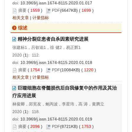
doi:
10.3969/j.issn.1674-8115.2020.01.017
摘要
(
1559
)
PDF
(6647KB) (
1699
)
相关文章
|
计量指标
综述
精神分裂症患者自杀因素研究进展
张建标1，吕钦谕1，徐 健2，易正辉1
2020 (
1
): 112.
doi:
10.3969/j.issn.1674-8115.2020.01.018
摘要
(
1754
)
PDF
(10084KB) (
1220
)
相关文章
|
计量指标
巨噬细胞在脊髓损伤后自我修复中的作用及其治
疗应用进展
林俊卿，郑宪友，鲍丙波，李星玮，高 涛，黄腾立
2020 (
1
): 118.
doi:
10.3969/j.issn.1674-8115.2020.01.019
摘要
(
2096
)
PDF
(8721KB) (
1753
)