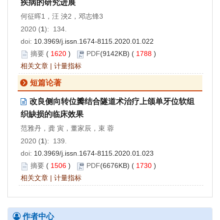
疾病的研究进展
何征晖1，汪 泱2，邓志锋3
2020 (
1
): 134.
doi:
10.3969/j.issn.1674-8115.2020.01.022
摘要
(
1620
)
PDF
(9142KB) (
1788
)
相关文章
|
计量指标
短篇论著
改良侧向转位瓣结合隧道术治疗上颌单牙位软组
织缺损的临床效果
范雅丹，龚 寅，董家辰，束 蓉
2020 (
1
): 139.
doi:
10.3969/j.issn.1674-8115.2020.01.023
摘要
(
1506
)
PDF
(6676KB) (
1730
)
相关文章
|
计量指标
作者中心