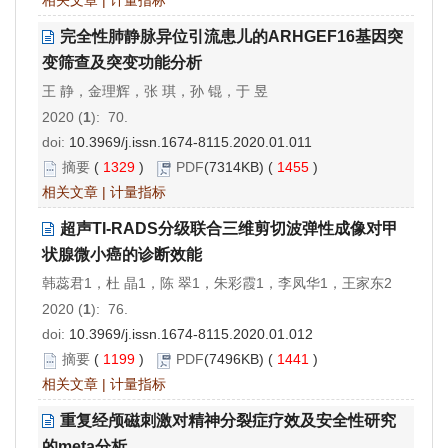
相关文章
|
计量指标
完全性肺静脉异位引流患儿的ARHGEF16基因突
变筛查及突变功能分析
王 静，金理辉，张 琪，孙 锟，于 昱
2020 (
1
): 70.
doi:
10.3969/j.issn.1674-8115.2020.01.011
摘要
(
1329
)
PDF
(7314KB) (
1455
)
相关文章
|
计量指标
超声TI-RADS分级联合三维剪切波弹性成像对甲
状腺微小癌的诊断效能
韩蕊君1，杜 晶1，陈 翠1，朱彩霞1，李凤华1，王家东2
2020 (
1
): 76.
doi:
10.3969/j.issn.1674-8115.2020.01.012
摘要
(
1199
)
PDF
(7496KB) (
1441
)
相关文章
|
计量指标
重复经颅磁刺激对精神分裂症疗效及安全性研究
的meta分析