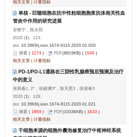
相关文章
|
计量指标
单核 - 巨噬细胞在抗中性粒细胞胞浆抗体相关性血
管炎中作用的研究进展
安晓宁，陈永熙
2020 (
1
): 123.
doi:
10.3969/j.issn.1674-8115.2020.01.020
摘要
(
1274
)
PDF
(8819KB) (
1545
)
相关文章
|
计量指标
PD-1/PD-L1通路在三阴性乳腺癌预后预测及治疗
中的意义
张凤春1, 2*，张硕渊3*，陈天恩3，徐迎春3
2020 (
1
): 128.
doi:
10.3969/j.issn.1674-8115.2020.01.021
摘要
(
1859
)
PDF
(10336KB) (
1633
)
相关文章
|
计量指标
干细胞来源的细胞外囊泡修复治疗中枢神经系统