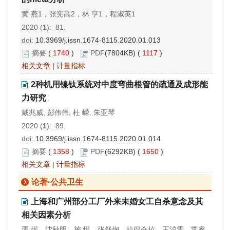
黄 燕1，张宪高2，林 亨1，程淑英1
2020 (
1
): 81.
doi:
10.3969/j.issn.1674-8115.2020.01.013
摘要
(
1740
)
PDF
(7804KB) (
1117
)
相关文章
|
计量指标
2种机用镍钛系统对中度弯曲根管的疏通及成形能
力研究
戴兆威, 彭伟伟, 杜 嵘, 朱亚琴
2020 (
1
): 89.
doi:
10.3969/j.issn.1674-8115.2020.01.014
摘要
(
1358
)
PDF
(6292KB) (
1650
)
相关文章
|
计量指标
论著·公共卫生
上海和广州部分工厂外来未婚女工自杀意念及其
相关因素分析
周 妮，沈秋明，施 悦，张舒娴，拉巴仓拉，王沪雯，常睿