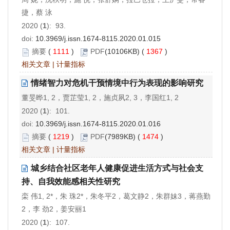
捷，蔡 泳
2020 (
1
): 93.
doi:
10.3969/j.issn.1674-8115.2020.01.015
摘要
(
1111
)
PDF
(10106KB) (
1367
)
相关文章
|
计量指标
情绪智力对危机干预情境中行为表现的影响研究
董旻晔1, 2，贾芷莹1, 2，施贞夙2, 3，李国红1, 2
2020 (
1
): 101.
doi:
10.3969/j.issn.1674-8115.2020.01.016
摘要
(
1219
)
PDF
(7989KB) (
1474
)
相关文章
|
计量指标
城乡结合社区老年人健康促进生活方式与社会支
持、自我效能感相关性研究
栾 伟1, 2*，朱 珠2*，朱冬平2，葛文静2，朱群妹3，蒋燕勤
2，李 劲2，姜安丽1
2020 (
1
): 107.