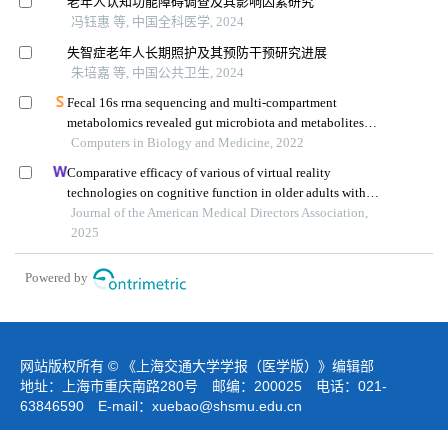
老年人认知功能障碍调查及其影响因素研究
冯钰惠 等, 中国全科医学, 2024
失智症老年人长期照护及其预防干预研究进展
朱培嘉 等, 中国公共卫生, 2024
Fecal 16s rrna sequencing and multi-compartment
metabolomics revealed gut microbiota and metabolites
interactions in app/ps1 mice
Computers in Biology and Medicine, 2022
Comparative efficacy of various of virtual reality
technologies on cognitive function in older adults with
mild cognitive impairment: a systematic review and
Journal of the American Medical Directors Association,
network meta-analysis
2025
Powered by
网站版权所有 © 《上海交通大学学报（医学版）》编辑部
地址：上海市重庆南路280号 邮编：200025 电话：021-
63846590 E-mail：
xuebao@shsmu.edu.cn