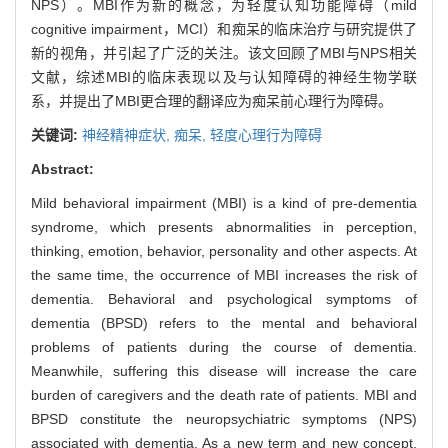
NPS）。MBI作为新的概念，为轻度认知功能障碍（mild
cognitive impairment，MCI）和痴呆的临床治疗与研究提供了
新的视角，并引起了广泛的关注。该文回顾了MBI与NPS相关
文献，综述MBI的临床表现以及与认知障碍的神经生物学联
系，并提出了MBI更合理的翻译应为痴呆前心理行为障碍。
关键词:
神经精神症状,
痴呆,
轻度心理行为障碍
Abstract:
Mild behavioral impairment (MBI) is a kind of pre-dementia
syndrome, which presents abnormalities in perception,
thinking, emotion, behavior, personality and other aspects. At
the same time, the occurrence of MBI increases the risk of
dementia. Behavioral and psychological symptoms of
dementia (BPSD) refers to the mental and behavioral
problems of patients during the course of dementia.
Meanwhile, suffering this disease will increase the care
burden of caregivers and the death rate of patients. MBI and
BPSD constitute the neuropsychiatric symptoms (NPS)
associated with dementia. As a new term and new concept,