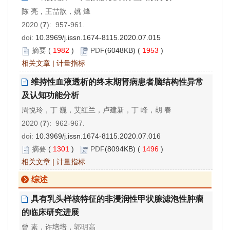
陈 亮，王喆歆，姚 烽
2020 (
7
): 957-961.
doi:
10.3969/j.issn.1674-8115.2020.07.015
摘要
(
1982
)
PDF
(6048KB) (
1953
)
相关文章
|
计量指标
维持性血液透析的终末期肾病患者脑结构性异常
及认知功能分析
周悦玲，丁 巍，艾红兰，卢建新，丁 峰，胡 春
2020 (
7
): 962-967.
doi:
10.3969/j.issn.1674-8115.2020.07.016
摘要
(
1301
)
PDF
(8094KB) (
1496
)
相关文章
|
计量指标
综述
具有乳头样核特征的非浸润性甲状腺滤泡性肿瘤
的临床研究进展
曾 素，许培培，郭明高