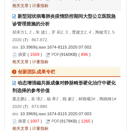
相关文章
|
计量指标
新型冠状病毒肺炎疫情防控期间大型公立医院急
诊管理措施的分析
胡承方1, 2，朱 捷1，罗 莉2, 3，曹建文2, 4，陶敏芳2, 5
2020 (
7
): 867-872.
doi:
10.3969/j.issn.1674-8115.2020.07.002
摘要
(
1509
)
PDF
(9160KB) (
896
)
相关文章
|
计量指标
创新团队成果专栏
动态增强磁共振成像对静脉畸形硬化治疗中硬化
剂选择的参考价值
夏志鹏1，袁 瑛2，杨 希2，顾 豪2，林晓曦2#，陶晓峰1#
2020 (
7
): 873-880.
doi:
10.3969/j.issn.1674-8115.2020.07.003
摘要
(
1007
)
PDF
(9178KB) (
1265
)
相关文章
|
计量指标