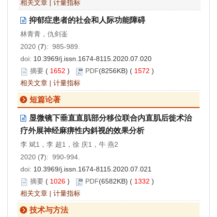
相关文章
|
计量指标
抑郁症患者的社会和人际功能障碍
林青青，仇剑崟
2020 (
7
): 985-989.
doi:
10.3969/j.issn.1674-8115.2020.07.020
摘要
(
1652
)
PDF
(8256KB) (
1572
)
相关文章
|
计量指标
短篇论著
显微镜下垂直直肌部分移位联合内直肌后徙术治
疗外展神经麻痹性内斜视的效果分析
李 斌1，李 超1，徐 庆1，牛 燕2
2020 (
7
): 990-994.
doi:
10.3969/j.issn.1674-8115.2020.07.021
摘要
(
1026
)
PDF
(6582KB) (
1332
)
相关文章
|
计量指标
技术与方法