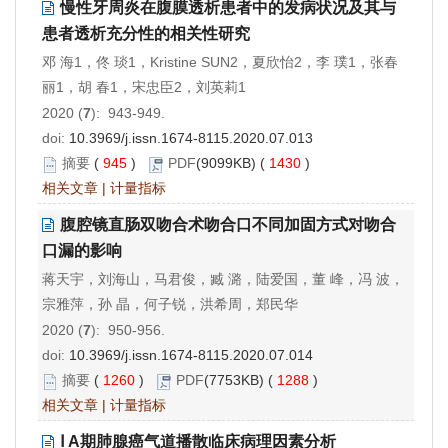
慢性牙周炎在腹膜透析患者中的发病状况及其与
患者透析充分性的相关性研究
邓 海1，佟 琰1，Kristine SUN2，夏欣怡2，李 璞1，张春
丽1，胡 春1，宋忠臣2，刘英莉1
2020 (
7
): 943-949.
doi:
10.3969/j.issn.1674-8115.2020.07.013
摘要
(
945
)
PDF
(9099KB) (
1430
)
相关文章
|
计量指标
腹腔镜直肠双吻合术吻合口不同加固方式对吻合
口漏的影响
蒋天宇，刘海山，马君俊，臧 潞，陆爱国，董 峰，冯 波，
宗雅萍，孙 晶，何子锐，洪希周，郑民华
2020 (
7
): 950-956.
doi:
10.3969/j.issn.1674-8115.2020.07.014
摘要
(
1260
)
PDF
(7753KB) (
1288
)
相关文章
|
计量指标
Ⅰ A期肺腺癌气道播散临床病理因素分析