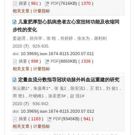
摘要
(
961
)
PDF
(7616KB) (
1370
)
相关文章
|
计量指标
儿童肥厚型心肌病患者左心室扭转功能及收缩同
步性的变化
姜逊渭，孙兴华，张 晗，肖婷婷，张永为，谢利剑
2020 (
7
): 929-935.
doi:
10.3969/j.issn.1674-8115.2020.07.011
摘要
(
998
)
PDF
(8850KB) (
1326
)
相关文章
|
计量指标
定量血流分数指导冠状动脉外科血运重建的研究
朱云鹏1*，朱嘉希1*，张 嵬2，陈安清1，王 哲1，刘 俊1，
周 密1，叶晓峰1，涂圣贤3#，赵 强1#
2020 (
7
): 936-942.
doi:
10.3969/j.issn.1674-8115.2020.07.012
摘要
(
1183
)
PDF
(9345KB) (
941
)
相关文章
|
计量指标