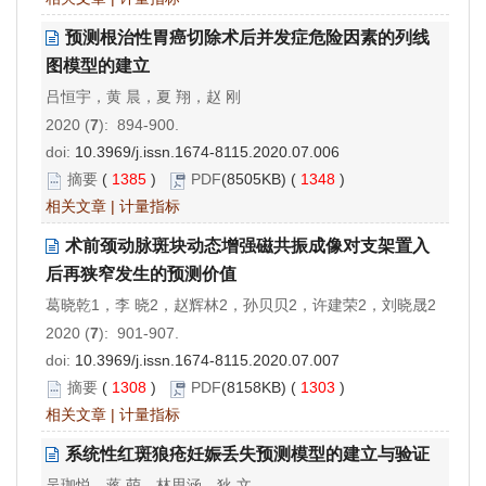
预测根治性胃癌切除术后并发症危险因素的列线
图模型的建立
吕恒宇，黄 晨，夏 翔，赵 刚
2020 (
7
): 894-900.
doi:
10.3969/j.issn.1674-8115.2020.07.006
摘要
(
1385
)
PDF
(8505KB) (
1348
)
相关文章
|
计量指标
术前颈动脉斑块动态增强磁共振成像对支架置入
后再狭窄发生的预测价值
葛晓乾1，李 晓2，赵辉林2，孙贝贝2，许建荣2，刘晓晟2
2020 (
7
): 901-907.
doi:
10.3969/j.issn.1674-8115.2020.07.007
摘要
(
1308
)
PDF
(8158KB) (
1303
)
相关文章
|
计量指标
系统性红斑狼疮妊娠丢失预测模型的建立与验证
吴珈悦，蒋 萌，林思涵，狄 文