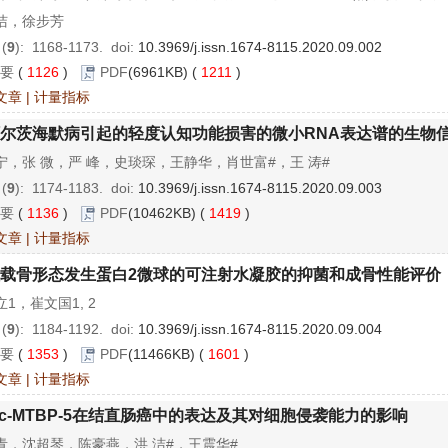
洁，徐步芳
 (
9
): 1168-1173.
doi:
10.3969/j.issn.1674-8115.2020.09.002
要
(
1126
)
PDF
(6961KB) (
1211
)
文章
|
计量指标
尔茨海默病引起的轻度认知功能损害的微小RNA表达谱的生物
宁，张 微，严 峰，史琰琛，王静华，肖世富#，王 涛#
 (
9
): 1174-1183.
doi:
10.3969/j.issn.1674-8115.2020.09.003
要
(
1136
)
PDF
(10462KB) (
1419
)
文章
|
计量指标
载骨形态发生蛋白2微球的可注射水凝胶的抑菌和成骨性能评价
1，崔文国1, 2
 (
9
): 1184-1192.
doi:
10.3969/j.issn.1674-8115.2020.09.004
要
(
1353
)
PDF
(11466KB) (
1601
)
文章
|
计量指标
nc-MTBP-5在结直肠癌中的表达及其对细胞侵袭能力的影响
青，沈超琴，陈豪燕，洪 洁#，王震华#