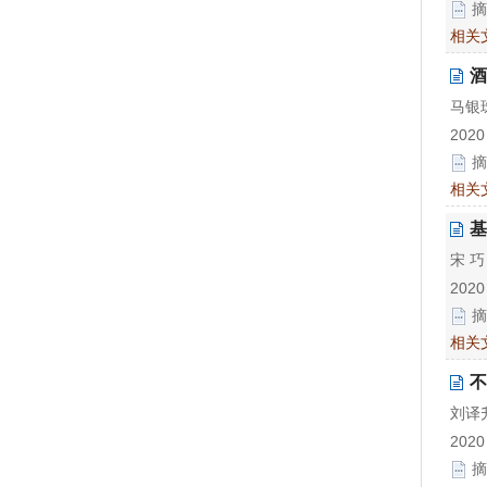
摘
相关
酒
马银
2020
摘
相关
基
宋 巧
2020
摘
相关
不
刘译
2020
摘