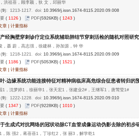
唯，洪祖蓓，顾李颖，狄 文，邱丽华
 (
9
): 1213-1217.
doi:
10.3969/j.issn.1674-8115.2020.09.008
要
(
1126
)
PDF
(5926KB) (
1243
)
文章
|
计量指标
产经胸壁穿刺诊疗定位系统辅助肺结节穿刺活检的随机对照研究
俊，聂 蔚，高志强，徐建林，孙加源，钟 华
 (
9
): 1218-1221.
doi:
10.3969/j.issn.1674-8115.2020.09.009
要
(
1186
)
PDF
(5053KB) (
1521
)
文章
|
计量指标
叶-边缘系统功能连接特征对精神病临床高危综合征患者转归的
园1，沈梦婷1，徐丽华1，张天宏1，张建业2#，王继军1，唐莺莹1#
 (
9
): 1222-1228.
doi:
10.3969/j.issn.1674-8115.2020.09.010
要
(
1347
)
PDF
(9228KB) (
1010
)
文章
|
计量指标
于生成式对抗网络的冠状动脉CT血管成像运动伪影去除的初步
璐1，陈 强2，蒋蓓蓓1，丁珍红2，张 丽3，解学乾1