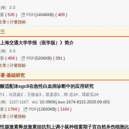
 (
9
): 2-2.
要
(
535
)
PDF
(14046KB) (
409
)
文章
|
计量指标
封三
上海交通大学学报（医学版）》简介
 (
9
): 3-3.
要
(
409
)
PDF
(5206KB) (
391
)
文章
|
计量指标
著·基础研究
酸适配体sgc8在急性白血病诊断中的应用研究
力1，马亚妮2，王筱金3，苗彦彦1，韩 达1#，谭蔚泓1#
 (
9
): 1157-1167.
doi:
10.3969/j.issn.1674-8115.2020.09.001
要
(
1784
)
PDF
(12600KB) (
1164
)
文章
|
计量指标
性腺激素释放激素拮抗剂上调小鼠种植窗期子宫自然杀伤细胞比