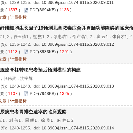
 (
9
): 1229-1235.
doi:
10.3969/j.issn.1674-8115.2020.09.011
要
(
1597
)
PDF
(8694KB) (
1138
)
文章
|
计量指标
纤维细胞生长因子19预测儿童脓毒症合并胃肠功能障碍的临床
1, 2，任玉倩1，熊 熙1, 2，缪惠洁1，邵卢晶1, 2，崔 云1，张育才1, 2
 (
9
): 1236-1242.
doi:
10.3969/j.issn.1674-8115.2020.09.012
要
(
1113
)
PDF
(8936KB) (
1291
)
文章
|
计量指标
腺癌脊柱转移患者预后预测模型的构建
沁，张伟滨，沈宇辉
 (
9
): 1243-1248.
doi:
10.3969/j.issn.1674-8115.2020.09.013
要
(
1107
)
PDF
(7948KB) (
1325
)
文章
|
计量指标
尿病患者胃排空速率的临床观察
1，刘 伟1，周 峘1，徐 华1，麻 静1, 2
 (
9
): 1249-1255.
doi:
10.3969/j.issn.1674-8115.2020.09.014