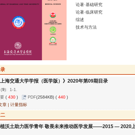
论著·基础研究
论著·临床研究
综述
技术与方法
目录
上海交通大学学报（医学版）》2020年第09期目录
 (
9
): 1-1.
要
(
430
)
PDF
(2584KB) (
440
)
文章
|
计量指标
封二
植沃土助力医学青年 敬畏未来推动医学发展——2015 — 20