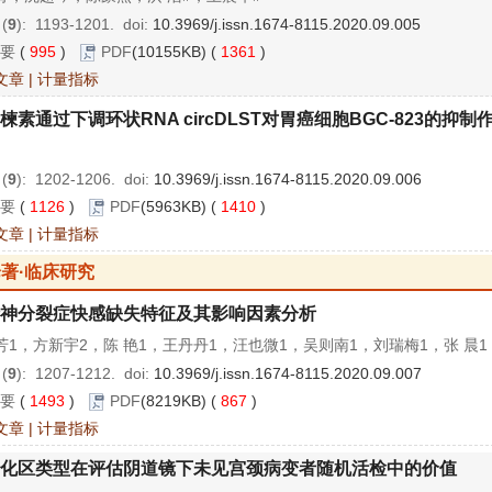
 (
9
): 1193-1201.
doi:
10.3969/j.issn.1674-8115.2020.09.005
要
(
995
)
PDF
(10155KB) (
1361
)
文章
|
计量指标
楝素通过下调环状RNA circDLST对胃癌细胞BGC-823的抑制
 (
9
): 1202-1206.
doi:
10.3969/j.issn.1674-8115.2020.09.006
要
(
1126
)
PDF
(5963KB) (
1410
)
文章
|
计量指标
著·临床研究
神分裂症快感缺失特征及其影响因素分析
芳1，方新宇2，陈 艳1，王丹丹1，汪也微1，吴则南1，刘瑞梅1，张 晨1
 (
9
): 1207-1212.
doi:
10.3969/j.issn.1674-8115.2020.09.007
要
(
1493
)
PDF
(8219KB) (
867
)
文章
|
计量指标
化区类型在评估阴道镜下未见宫颈病变者随机活检中的价值