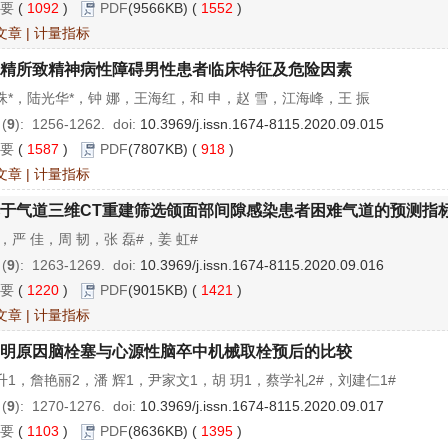
要
(
1092
)
PDF
(9566KB) (
1552
)
文章
|
计量指标
精所致精神病性障碍男性患者临床特征及危险因素
珠*，陆光华*，钟 娜，王海红，和 申，赵 雪，江海峰，王 振
 (
9
): 1256-1262.
doi:
10.3969/j.issn.1674-8115.2020.09.015
要
(
1587
)
PDF
(7807KB) (
918
)
文章
|
计量指标
于气道三维CT重建筛选颌面部间隙感染患者困难气道的预测指
，严 佳，周 韧，张 磊#，姜 虹#
 (
9
): 1263-1269.
doi:
10.3969/j.issn.1674-8115.2020.09.016
要
(
1220
)
PDF
(9015KB) (
1421
)
文章
|
计量指标
明原因脑栓塞与心源性脑卒中机械取栓预后的比较
升1，詹艳丽2，潘 辉1，尹家文1，胡 玥1，蔡学礼2#，刘建仁1#
 (
9
): 1270-1276.
doi:
10.3969/j.issn.1674-8115.2020.09.017
要
(
1103
)
PDF
(8636KB) (
1395
)