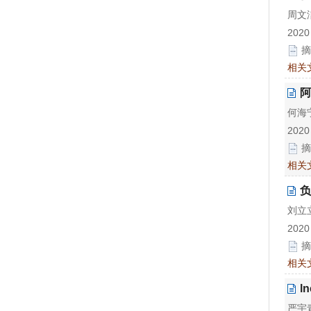
周文
2020
摘
相关
阿
何海
2020
摘
相关
负
刘立立
2020
摘
相关
l
严宇