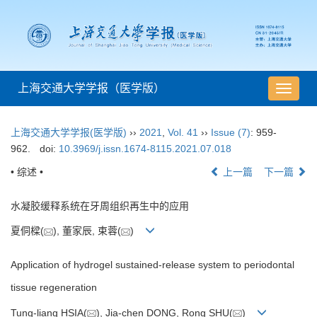
上海交通大学学报（医学版）
导
航
切
上海交通大学学报(医学版)
››
2021
,
Vol. 41
››
Issue (7)
: 959-
换
962.
doi:
10.3969/j.issn.1674-8115.2021.07.018
• 综述 •
上一篇
下一篇
水凝胶缓释系统在牙周组织再生中的应用
夏侗樑(
), 董家辰, 束蓉(
)
Application of hydrogel sustained-release system to periodontal
tissue regeneration
Tung-liang HSIA(
), Jia-chen DONG, Rong SHU(
)