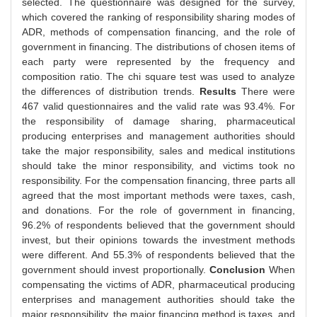
selected. The questionnaire was designed for the survey,
which covered the ranking of responsibility sharing modes of
ADR, methods of compensation financing, and the role of
government in financing. The distributions of chosen items of
each party were represented by the frequency and
composition ratio. The chi square test was used to analyze
the differences of distribution trends.
Results
There were
467 valid questionnaires and the valid rate was 93.4%. For
the responsibility of damage sharing, pharmaceutical
producing enterprises and management authorities should
take the major responsibility, sales and medical institutions
should take the minor responsibility, and victims took no
responsibility. For the compensation financing, three parts all
agreed that the most important methods were taxes, cash,
and donations. For the role of government in financing,
96.2% of respondents believed that the government should
invest, but their opinions towards the investment methods
were different. And 55.3% of respondents believed that the
government should invest proportionally.
Conclusion
When
compensating the victims of ADR, pharmaceutical producing
enterprises and management authorities should take the
major responsibility, the major financing method is taxes, and