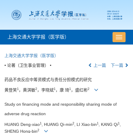
上海交通大学学报（医学版）
导
航
切
上海交通大学学报（医学版）
换
• 论著（卫生事业管理） •
上一篇
下一篇
药品不良反应中筹资模式与责任分担模式的研究
1
2
1
1
2
黄登笑
，黄淇敏
，李晓斌
，康 琦
，盛红彬
Study on financing mode and responsibility sharing mode of
adverse drug reaction
1
2
1
1
HUANG Deng-xiao
, HUANG Qi-min
, LI Xiao-bin
, KANG Qi
,
2
SHENG Hong-bin