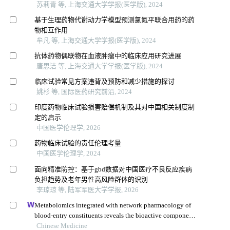
苏莉青 等, 上海交通大学学报(医学版), 2024
基于生理药物代谢动力学模型预测氯氮平联合用药的药
物相互作用
牟凡 等, 上海交通大学学报(医学版), 2024
抗体药物偶联物在血液肿瘤中的临床应用研究进展
唐思洁 等, 上海交通大学学报(医学版), 2024
临床试验常见方案违背及预防和减少措施的探讨
姚杉 等, 国际医药研究前沿, 2024
印度药物临床试验损害赔偿机制及其对中国相关制度制
定的启示
中国医学伦理学, 2026
药物临床试验的责任伦理考量
中国医学伦理学, 2024
面向精准防控：基于gbd数据对中国医疗不良反应疾病
负担趋势及老年男性高风险群体的识别
李琼琼 等, 陆军军医大学学报, 2026
Metabolomics integrated with network pharmacology of
blood-entry constituents reveals the bioactive component
of xuefu zhuyu decoction and its angiogenic effects in
Chinese Medicine