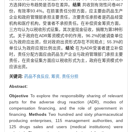
方选择的分布趋势是否存在差异。
结果
共收到有效性问卷467
份，有效率93.4%。在损害责任分担方面，应主要由药品生产
企业和政府管理部承担主要责任，次要责任承担者是药品经营
机构和医疗机构，受害者不承担责任。在补偿资金筹资方面，
三方均认为以税收形式征集，其次是现金征收，捐赠为第3种形
式。关于政府在ADR筹资模式中的作用，96.2%的被调查单位
认为政府应出资，但对政府出资形式存在不同观点；55.3%的
单位认为政府应按比例出资。
结论
在为ADR受害者建立补偿
时，责任分配方面应由药品生产企业与政府管理部门承担主要
责任，在资金征集方面应以税收形式为主，政府在筹资模式中
应该出资。
关键词:
药品不良反应,
筹资,
责任分担
Abstract:
Objective
To explore the responsibility sharing of relevant
parts for the adverse drug reaction (ADR), modes of
compensation financing, and the role of government in
financing.
Methods
Two hundred and sixty pharmaceutical
producing enterprises, 115 management authorities, and
125 drugs sales and users (medical institutions) were