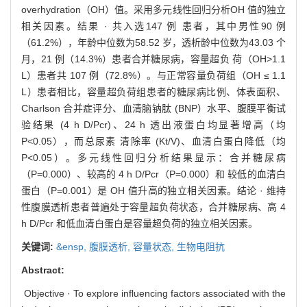
overhydration（OH）值。采用多元线性回归分析OH 值的独立
相关因素。结果 · 共入选147 例 患者，其中男性90 例
（61.2%），年龄中位数为58.52 岁，透析龄中位数为43.03 个
月，21 例（14.3%）患者合并糖尿病，容量超负 荷（OH>1.1
L）患者共 107 例（72.8%）。与正常容量负荷组（OH ≤ 1.1
L）患者相比，容量超负荷组患者的糖尿病比例、体表面积、
Charlson 合并症评分、血清脑钠肽 (BNP）水平、腹膜平衡试
验结果 (4 h D/Pcr)、24 h 透出液蛋白均显著增高（均
P<0.05），而总尿素 清除率 (Kt/V)、血清白蛋白降低（均
P<0.05）。多元线性回归分析结果显示：合并糖尿病
（P=0.000）、较高的 4 h D/Pcr（P=0.000）和 较低的血清白
蛋白（P=0.001）是 OH 值升高的独立相关因素。结论 · 维持
性腹膜透析患者普遍处于容量超负荷状态，合并糖尿病、高 4
h D/Pcr 和低血清白蛋白是容量超负荷的独立相关因素。
关键词:
&ensp,
腹膜透析,
容量状态,
生物电阻抗
Abstract:
Objective · To explore influencing factors associated with the