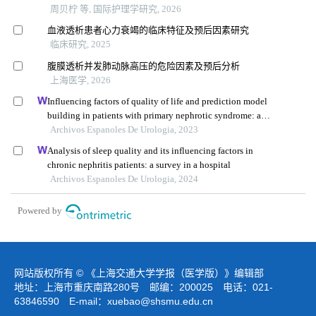
周贝柠 等, 国际护理学研究, 2026
血液透析患者心力衰竭的临床特征及预后因素研究
临床研究, 2025
腹膜透析并发肺动脉高压的危险因素及预后分析
上海医学, 2026
Influencing factors of quality of life and prediction model
building in patients with primary nephrotic syndrome: a
single-centre retrospective study
Archivos Espanoles De Urologia, 2023
Analysis of sleep quality and its influencing factors in
chronic nephritis patients: a survey in a hospital
Archivos Espanoles De Urologia, 2024
Powered by
网站版权所有 © 《上海交通大学学报（医学版）》编辑部
地址：上海市重庆南路280号 邮编：200025 电话：021-
63846590 E-mail：
xuebao@shsmu.edu.cn