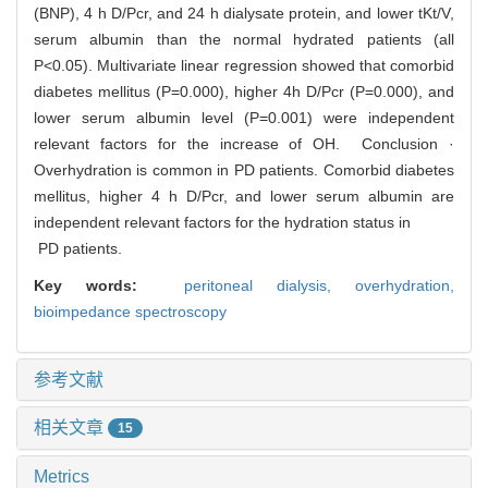
(BNP), 4 h D/Pcr, and 24 h dialysate protein, and lower tKt/V,
serum albumin than the normal hydrated patients (all
P<0.05). Multivariate linear regression showed that comorbid
diabetes mellitus (P=0.000), higher 4h D/Pcr (P=0.000), and
lower serum albumin level (P=0.001) were independent
relevant factors for the increase of OH. Conclusion ·
Overhydration is common in PD patients. Comorbid diabetes
mellitus, higher 4 h D/Pcr, and lower serum albumin are
independent relevant factors for the hydration status in
PD patients.
Key words:
peritoneal dialysis,
overhydration,
bioimpedance spectroscopy
参考文献
相关文章
15
Metrics