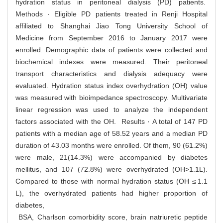
hydration status in peritoneal dialysis (PD) patients.
Methods · Eligible PD patients treated in Renji Hospital
affiliated to Shanghai Jiao Tong University School of
Medicine from September 2016 to January 2017 were
enrolled. Demographic data of patients were collected and
biochemical indexes were measured. Their peritoneal
transport characteristics and dialysis adequacy were
evaluated. Hydration status index overhydration (OH) value
was measured with bioimpedance spectroscopy. Multivariate
linear regression was used to analyze the independent
factors associated with the OH. Results · A total of 147 PD
patients with a median age of 58.52 years and a median PD
duration of 43.03 months were enrolled. Of them, 90 (61.2%)
were male, 21(14.3%) were accompanied by diabetes
mellitus, and 107 (72.8%) were overhydrated (OH>1.1L).
Compared to those with normal hydration status (OH ≤ 1.1
L), the overhydrated patients had higher proportion of
diabetes,
BSA, Charlson comorbidity score, brain natriuretic peptide