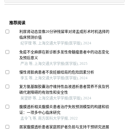
推荐阅读
利尿肾动态显像20分钟残留率对肾盂成形术时机选择的
临床预测价值
纪学理 等, 上海交通大学学报(医学版), 2024
免疫不全麻痹在新诊断多发性骨髓瘤患者中的动态变化
及预后意义
严治 等, 上海交通大学学报(医学版), 2025
慢性肾脏病患者不良妊娠结局的危险因素分析
李玉 等, 上海交通大学学报(医学版), 2024
复方氨基酸胶囊治疗维持性血液透析患者营养不良及钙
磷代谢障碍的有效性和安全性
吴望舒 等, 上海交通大学学报(医学版), 2024
腹膜透析相关腹膜炎患者治疗失败预测模型的构建和验
证：一项多中心临床研究
孟令飞 等, 南方医科大学学报, 2022
居家腹膜透析患者家庭照护者负担与支持干预研究进展