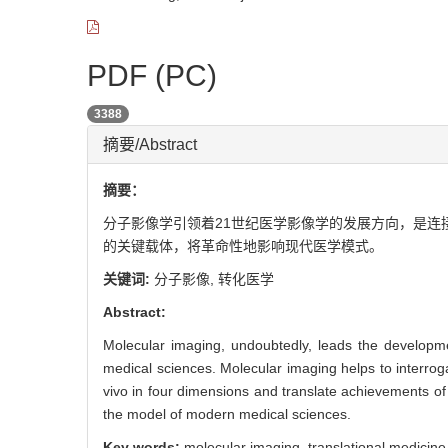
PDF (PC)
3388
摘要/Abstract
摘要：
分子影像学引领着21世纪医学影像学的发展方向，是
的关键载体，将革命性地影响现代医学模式。
关键词:
分子影像,
转化医学
Abstract:
Molecular imaging, undoubtedly, leads the developme
medical sciences. Molecular imaging helps to interrog
vivo in four dimensions and translate achievements of ba
the model of modern medical sciences.
Key words:
molecular imaging,
translational medicine