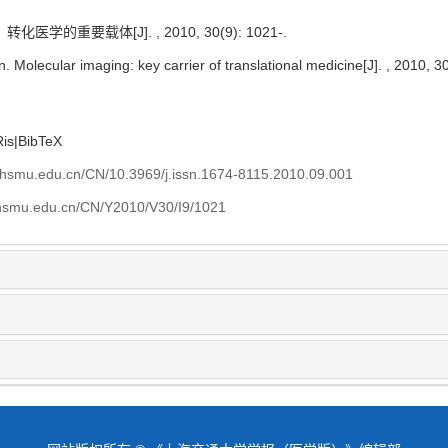
医学的重要载体[J]. , 2010, 30(9): 1021-.
Molecular imaging: key carrier of translational medicine[J]. , 2010, 30
Ris
|
BibTeX
shsmu.edu.cn/CN/10.3969/j.issn.1674-8115.2010.09.001
shsmu.edu.cn/CN/Y2010/V30/I9/1021