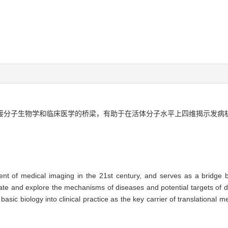
连接分子生物学和临床医学的桥梁，有助于在活体分子水平上四维揭示发病
nt of medical imaging in the 21st century, and serves as a bridge b
ate and explore the mechanisms of diseases and potential targets of dr
sic biology into clinical practice as the key carrier of translational me