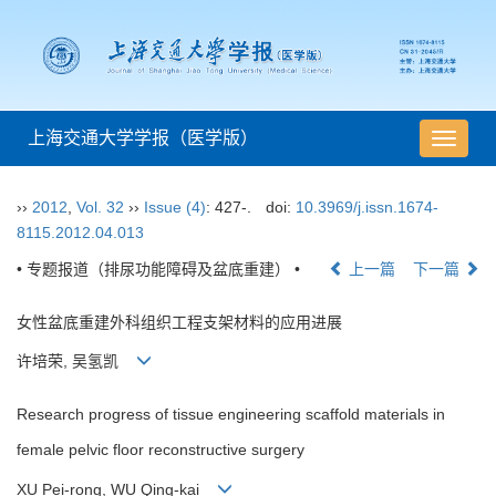
上海交通大学学报（医学版）
导
航
切
››
2012
,
Vol. 32
››
Issue (4)
: 427-.
doi:
10.3969/j.issn.1674-
换
8115.2012.04.013
• 专题报道（排尿功能障碍及盆底重建） •
上一篇
下一篇
女性盆底重建外科组织工程支架材料的应用进展
许培荣, 吴氢凯
Research progress of tissue engineering scaffold materials in
female pelvic floor reconstructive surgery
XU Pei-rong, WU Qing-kai