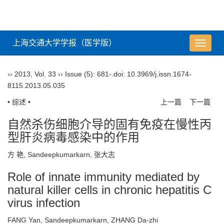
上海交通大学学报（医学版）
导
航
切
››
2013
,
Vol. 33
››
Issue (5)
: 681-.
doi:
10.3969/j.issn.1674-
换
8115.2013.05.035
• 综述 •
上一篇
下一篇
自然杀伤细胞介导的固有免疫在慢性丙
型肝炎病毒感染中的作用
方 艳, Sandeepkumarkarn, 张大志
Role of innate immunity mediated by
natural killer cells in chronic hepatitis C
virus infection
FANG Yan, Sandeepkumarkarn, ZHANG Da-zhi