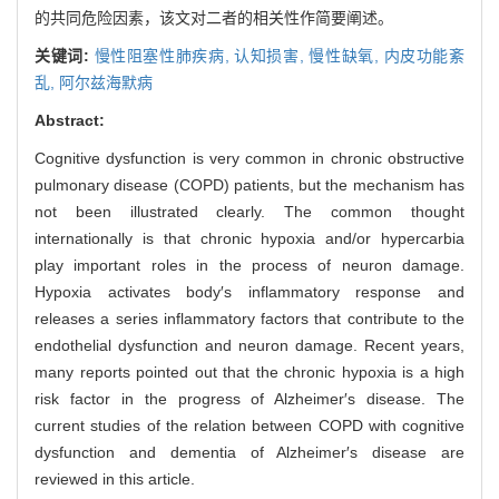
的共同危险因素，该文对二者的相关性作简要阐述。
关键词:
慢性阻塞性肺疾病,
认知损害,
慢性缺氧,
内皮功能紊
乱,
阿尔兹海默病
Abstract:
Cognitive dysfunction is very common in chronic obstructive
pulmonary disease (COPD) patients, but the mechanism has
not been illustrated clearly. The common thought
internationally is that chronic hypoxia and/or hypercarbia
play important roles in the process of neuron damage.
Hypoxia activates body′s inflammatory response and
releases a series inflammatory factors that contribute to the
endothelial dysfunction and neuron damage. Recent years,
many reports pointed out that the chronic hypoxia is a high
risk factor in the progress of Alzheimer′s disease. The
current studies of the relation between COPD with cognitive
dysfunction and dementia of Alzheimer′s disease are
reviewed in this article.