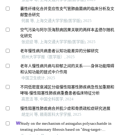
囊性纤维化合并变应性支气管肺曲菌病的临床分析及文
献整合研究
何晨 等, 上海交通大学学报(医学版), 2025
空气污染与阿尔茨海默病因果关联的两样本孟德尔随机
化研究
张迎迎 等, 上海交通大学学报(医学版), 2025
老年慢性病共病患者认知功能差异的分解研究
郑州大学学报（医学版）, 2025
老年人慢性病共病与抑郁之间的关系——身体功能障碍
和认知功能的链式中介作用
中国卫生统计, 2025
不同低密度衰减区分级慢性阻塞性肺疾病急性加重期和
哮喘-慢性阻塞性肺疾病重叠患者临床特征分析
高思洁 等, 中国全科医学, 2024
慢性阻塞性肺疾病合并肌少症和骨质疏松症研究进展
胡龙兴 等, 赣南医科大学学报, 2025
Study on the mechanism of astragalus polysaccharide in
treating pulmonary fibrosis based on "drug-target-