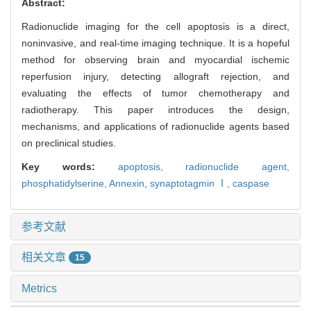
Abstract:
Radionuclide imaging for the cell apoptosis is a direct,
noninvasive, and real-time imaging technique. It is a hopeful
method for observing brain and myocardial ischemic
reperfusion injury, detecting allograft rejection, and
evaluating the effects of tumor chemotherapy and
radiotherapy. This paper introduces the design,
mechanisms, and applications of radionuclide agents based
on preclinical studies.
Key words:
apoptosis,
radionuclide agent,
phosphatidylserine,
Annexin,
synaptotagmin Ⅰ,
caspase
参考文献
相关文章
15
Metrics