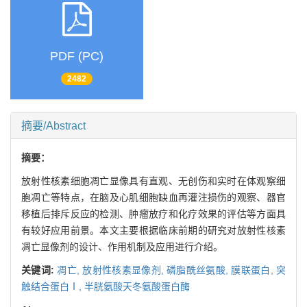
PDF (PC)
2482
摘要/Abstract
摘要：
放射性核素细胞凋亡显像具有直观、无创伤和实时在体观察细
胞凋亡等特点，在脑及心肌细胞缺血再灌注损伤的观察、器官
移植后排斥反应的检测、肿瘤放疗和化疗效果的评估等方面具
有较好应用前景。本文主要根据临床前期的研究对放射性核素
凋亡显像剂的设计、作用机制及应用进行介绍。
关键词:
凋亡,
放射性核素显像剂,
磷脂酰丝氨酸,
膜联蛋白,
突
触结合蛋白Ⅰ,
半胱氨酸天冬氨酸蛋白酶