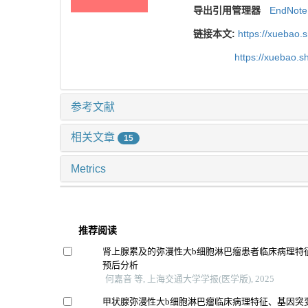
导出引用管理器
EndNote
链接本文:
https://xuebao.
https://xuebao.
参考文献
相关文章
15
Metrics
推荐阅读
肾上腺累及的弥漫性大b细胞淋巴瘤患者临床病理特
预后分析
何嘉音 等, 上海交通大学学报(医学版), 2025
甲状腺弥漫性大b细胞淋巴瘤临床病理特征、基因突