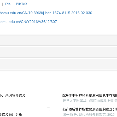
|
Ris
|
BibTeX
shsmu.edu.cn/CN/10.3969/j.issn.1674-8115.2016.02.030
shsmu.edu.cn/CN/Y2016/V36/I2/307
征、基因突变谱及
原发性中枢神经系统淋巴瘤总生存期
复旦大学附属华山医院血液科上海 等, 
术前预后营养指数预测肾细胞癌部分
变谱及预后分析
张一帅 等, 现代泌尿外科杂志, 2026