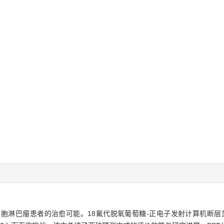
细胞淋巴瘤患者的治愈可能。18氟代脱氧葡萄糖-正电子发射计算机断层显像