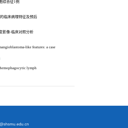
胞综合征1例
患者的临床病理特征及预后
变影像-临床对照分析
mangioblastoma-like features: a case
3
y hemophagocytic lymph
@shsmu.edu.cn