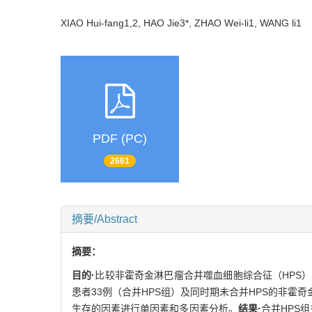
XIAO Hui-fang1,2, HAO Jie3*, ZHAO Wei-li1, WANG li
PDF (PC)
2661
摘要/Abstract
摘要：
目的·
比较非霍奇金淋巴瘤合并噬血细胞综合征（HPS）
患者33例（合并HPS组）及同时期未合并HPS的非霍奇金
生存的因素进行单因素和多因素分析。
结果·
合并HPS