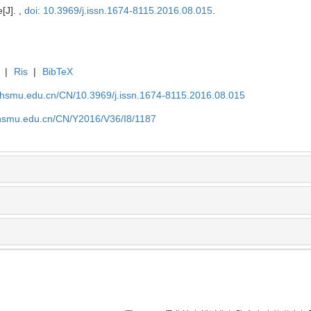
[J]. ,
doi: 10.3969/j.issn.1674-8115.2016.08.015
.
|
Ris
|
BibTeX
shsmu.edu.cn/CN/10.3969/j.issn.1674-8115.2016.08.015
shsmu.edu.cn/CN/Y2016/V36/I8/1187