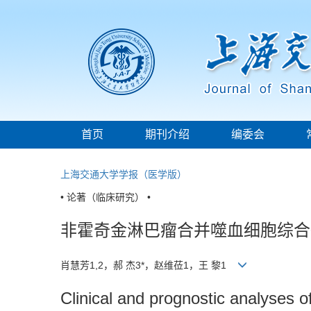
首页
期刊介绍
编委会
上海交通大学学报（医学版）
• 论著（临床研究） •
非霍奇金淋巴瘤合并噬血细胞综合
肖慧芳1,2，郝 杰3*，赵维莅1，王 黎1
Clinical and prognostic analyse