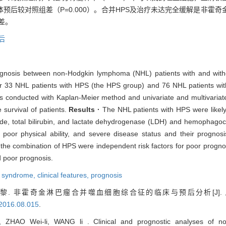
预后较对照组差（P=0.000）。合并HPS及治疗未达完全缓解是非霍
差。
后
rognosis between non-Hodgkin lymphoma (NHL) patients with and wi
or 33 NHL patients with HPS (the HPS group) and 76 NHL patients wit
s conducted with Kaplan-Meier method and univariate and multivariate
 survival of patients.
Results ·
The NHL patients with HPS were likely
eride, total bilirubin, and lactate dehydrogenase (LDH) and hemophago
poor physical ability, and severe disease status and their prognos
 the combination of HPS were independent risk factors for poor progno
 poor prognosis.
 syndrome,
clinical features,
prognosis
王黎. 非霍奇金淋巴瘤合并噬血细胞综合征的临床与预后分析[J]
.2016.08.015
.
, ZHAO Wei-li, WANG li . Clinical and prognostic analyses of 