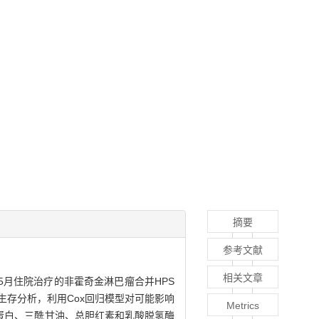
摘要
参考文献
相关文章
4年5月住院治疗的非霍奇金淋巴瘤合并HPS
进行生存分析，利用Cox回归模型对可能影响
Metrics
铁蛋白、三酰甘油、总胆红素和乳酸脱氢酶