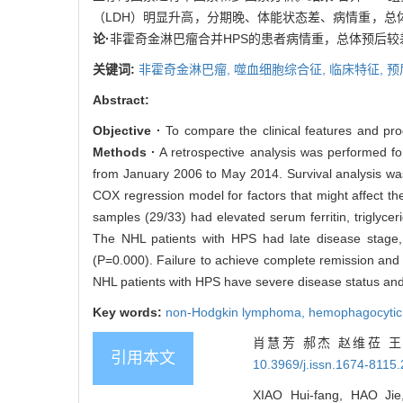
（LDH）明显升高，分期晚、体能状态差、病情重，总体
论·
非霍奇金淋巴瘤合并HPS的患者病情重，总体预后较
关键词:
非霍奇金淋巴瘤,
噬血细胞综合征,
临床特征,
预
Abstract:
Objective ·
To compare the clinical features and p
Methods ·
A retrospective analysis was performed f
from January 2006 to May 2014. Survival analysis wa
COX regression model for factors that might affect the
samples (29/33) had elevated serum ferritin, triglyc
The NHL patients with HPS had late disease stage, 
(P=0.000). Failure to achieve complete remission and
NHL patients with HPS have severe disease status and
Key words:
non-Hodgkin lymphoma,
hemophagocytic
肖慧芳 郝杰 赵维莅 
引用本文
10.3969/j.issn.1674-8115
XIAO Hui-fang, HAO Jie