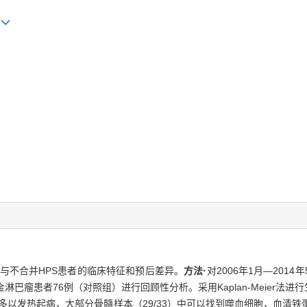
1
与不合并HPS患者的临床特征和预后差异。
方法·
对2006年1月—201
淋巴瘤患者76例（对照组）进行回顾性分析。采用Kaplan-Meier法
组多以发热起病，大部分骨髓样本（29/33）中可以找到噬血细胞，血清