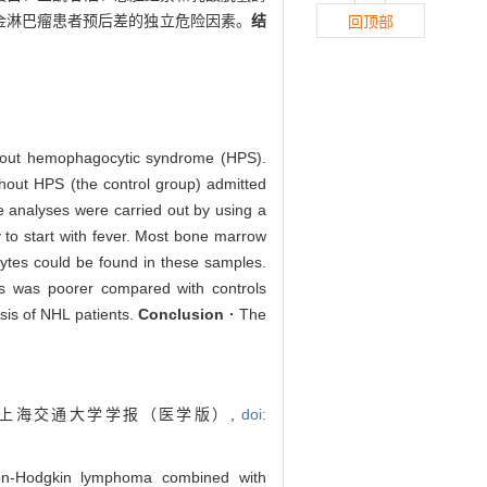
奇金淋巴瘤患者预后差的独立危险因素。
结
回顶部
thout hemophagocytic syndrome (HPS).
hout HPS (the control group) admitted
 analyses were carried out by using a
 to start with fever. Most bone marrow
cytes could be found in these samples.
is was poorer compared with controls
sis of NHL patients.
Conclusion ·
The
. 上海交通大学学报（医学版）,
doi:
non-Hodgkin lymphoma combined with