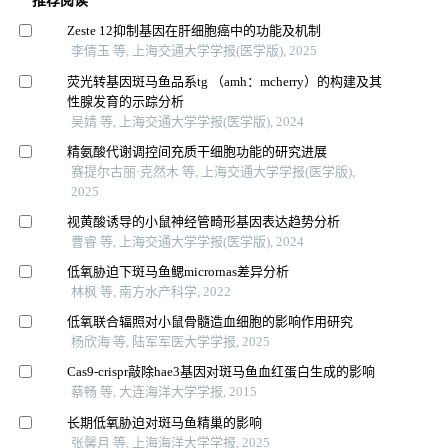
推荐阅读
Zeste 12抑制基因在肝细胞癌中的功能及机制
李倩玉 等, 上海交通大学学报(医学版), 2025
荧光转基因斑马鱼品系tg （amh：mcherry）的构建及其
性腺发育的示踪分析
吴婧 等, 上海交通大学学报(医学版), 2024
精氨酸代谢调控间充质干细胞功能的研究进展
赛提尔古丽·克然木 等, 上海交通大学学报(医学版),
2025
视黄酸诱导的小鼠神经管畸形基因表达趋势分析
曹睿 等, 上海交通大学学报(医学版), 2024
低氧胁迫下斑马鱼鳃micrornas差异分析
林枫 等, 南方水产科学, 2022
低氧联合辐照对小鼠骨髓造血细胞的影响作用研究
杨欣海 等, 陆军军医大学学报, 2025
Cas9-crispr敲除hae3基因对斑马鱼血红蛋白生成的影响
蔡畅 等, 大连海洋大学学报, 2015
长期低氧胁迫对斑马鱼精巢的影响
张馨月 等, 上海海洋大学学报, 2025