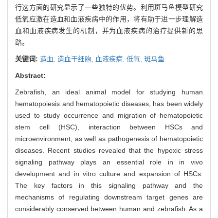
行这方面的研究显示了一些独特的优势。利用斑马鱼模型研究
低氧应激在造血和血液疾病中的作用，将有助于进一步理解造
血和血液疾病发生的机制，并为血液疾病的治疗提供新的思
路。
关键词:
造血,
造血干细胞,
血液疾病,
低氧,
斑马鱼
Abstract:
Zebrafish, an ideal animal model for studying human
hematopoiesis and hematopoietic diseases, has been widely
used to study occurrence and migration of hematopoietic
stem cell (HSC), interaction between HSCs and
microenvironment, as well as pathogenesis of hematopoietic
diseases. Recent studies revealed that the hypoxic stress
signaling pathway plays an essential role in in vivo
development and in vitro culture and expansion of HSCs.
The key factors in this signaling pathway and the
mechanisms of regulating downstream target genes are
considerably conserved between human and zebrafish. As a