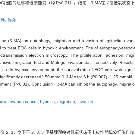
环境下 EOC细胞的迁移和侵袭能力（均 P<0.01）。结论 · 3-MA在抑制低
迁移,
侵袭
enine (3-MA) on autophagy, migration and invasion of epithelial ovar
d to treat EOC cells in hypoxic environment. The of autophagy-assoc
transmission electron microscopy. The proliferation, adhesion, mig
nswell migration test and Matrigel invasion test, respectively. Results
. In hypoxic environment, the survival rate of EOC cells was signif
significantly decreased2.50 mmol/L 3-MA for 6 h (P0.007). 1.25 mmol/L
nment (P<0.01). Conclusion · 3-MA can inhibit the autophagy, migratio
helial ovarian cancer,
hypoxia,
migration,
invasion
3，狄文 2, 3，李卫平 2, 3. 3-甲基腺嘌呤对低氧状态下上皮性卵巢癌细胞