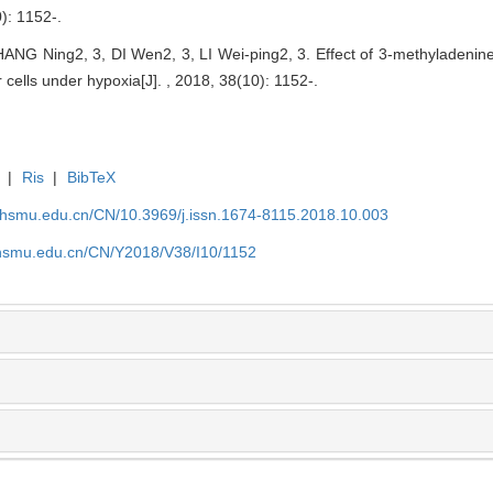
: 1152-.
NG Ning2, 3, DI Wen2, 3, LI Wei-ping2, 3. Effect of 3-methyladenine
r cells under hypoxia[J]. , 2018, 38(10): 1152-.
|
Ris
|
BibTeX
shsmu.edu.cn/CN/10.3969/j.issn.1674-8115.2018.10.003
shsmu.edu.cn/CN/Y2018/V38/I10/1152