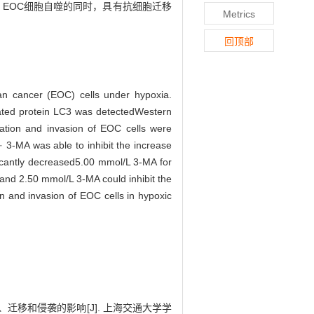
氧状态下 EOC细胞自噬的同时，具有抗细胞迁移
Metrics
回顶部
ian cancer (EOC) cells under hypoxia.
iated protein LC3 was detectedWestern
ration and invasion of EOC cells were
 · 3-MA was able to inhibit the increase
icantly decreased5.00 mmol/L 3-MA for
 and 2.50 mmol/L 3-MA could inhibit the
n and invasion of EOC cells in hypoxic
自噬、迁移和侵袭的影响[J]. 上海交通大学学