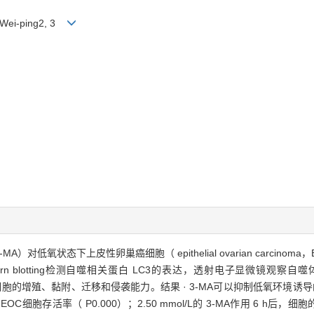
I Wei-ping2, 3
e，3-MA）对低氧状态下上皮性卵巢癌细胞（ epithelial ovarian carc
tern blotting检测自噬相关蛋白 LC3的表达，透射电子显微镜
定 EOC细胞的增殖、黏附、迁移和侵袭能力。结果 · 3-MA可以抑制低氧环境
低 EOC细胞存活率（ P0.000）；2.50 mmol/L的 3-MA作用 6 h后，细