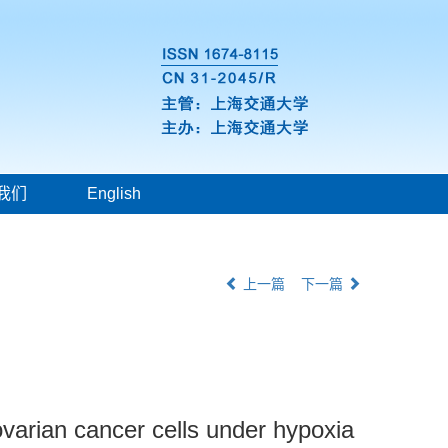
我们
English
上一篇
下一篇
ovarian cancer cells under hypoxia