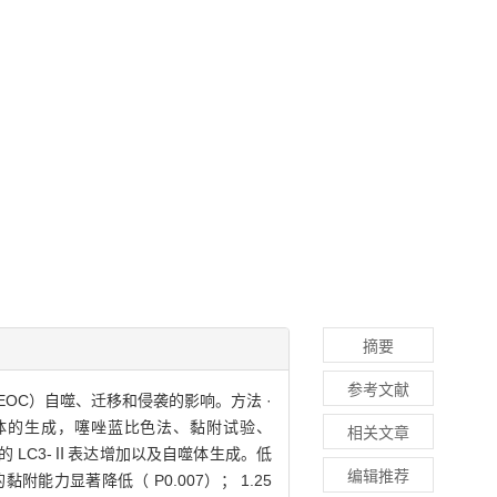
摘要
参考文献
inoma，EOC）自噬、迁移和侵袭的影响。方法 ·
观察自噬体的生成，噻唑蓝比色法、黏附试验、
相关文章
诱导的 LC3-Ⅱ表达增加以及自噬体生成。低
编辑推荐
胞的黏附能力显著降低（ P0.007）； 1.25