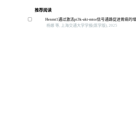
推荐阅读
Henmt1通过激活pi3k-akt-mtor信号通路促进胃癌
杨娜 等, 上海交通大学学报(医学版), 2025
低氧诱导的长链非编码rna 68在肝癌中的功能及其作
谭露 等, 上海交通大学学报(医学版), 2024
Foxm1与肿瘤代谢关系的研究进展
李钰 等, 上海交通大学学报(医学版), 2024
牙龈素提取物对口腔鳞癌细胞hn6生物学特性的影响
李虎虓 等, 上海交通大学学报(医学版), 2024
基于老药新用二甲双胍抑制卵巢癌机制的研究进展
周宇恒 等, 南通大学学报(医学版), 2024
Powered by