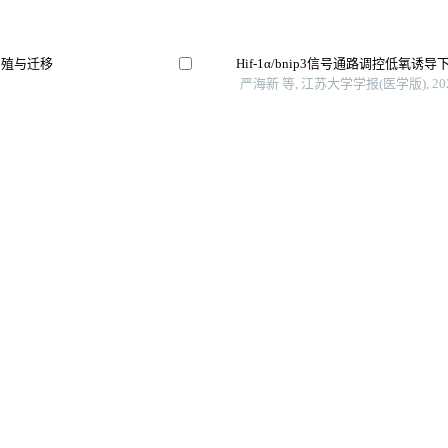
的增殖与迁移
Hif-1α/bnip3信号通路调控低氧
严海新 等, 江苏大学学报(医学版), 20
用机制
Me3对肝癌细胞增殖、迁移和侵袭的
南京医科大学学报（自然科学版）, 20
氧化三甲胺对血管内皮细胞线粒体功
郑梦 等, 中国现代医学杂志, 2025
Dimethyl fumarate augments anticancer 
particles in myeloma cells through nrf2
Advanced Therapeutics, 2024
Mael facilitates metabolic reprogrammi
promoting the degradation of citrate s
chaperone-mediated autophagy
Febs Journal, 2023