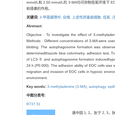
mmol/L和 2.50 mmol/L的 3-MA均可抑制低氧
和侵袭的作用。
关键词:
3-甲基腺嘌呤,
自噬,
上皮性卵巢癌细胞,
低氧,
Abstract:
Objective · To investigate the effect of 3-methylad
Methods · Different concentrations of 3-MA were use
blotting. The autophagosome formation was observed
determinedthiazole blue colorimetry, adhesion test, Tra
of LC3-Ⅱ and autophagosome formation inducedhypoxia
24 h (P0.000). The adhesion ability of EOC cells was 
migration and invasion of EOC cells in hypoxic enviro
environment.
Key words:
3-methyladenine (3-MA),
autophagy,
epit
中图分类号:
R737.31
唐中园 1, 2，张宁 2, 