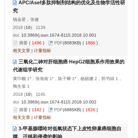
APC/Asef多肽抑制剂结构的优化及生物学活性研
究
钱金星，张健
2018 (
10
): 1139.
doi:
10.3969/j.issn.1674-8115.2018.10.001
摘要
(
1496
)
PDF
(8083KB) (
1886
)
相关文章
|
计量指标
三氧化二砷对肝细胞癌 HepG2细胞系作用效果的
代谢组学研究
黄巾帼 1*，张海南 1*，陈子卿 1*，杨丽娜 2，郭书娟 1，
陶生策 1
2018 (
10
): 1145.
doi:
10.3969/j.issn.1674-8115.2018.10.002
摘要
(
1182
)
PDF
(6885KB) (
1826
)
相关文章
|
计量指标
3-甲基腺嘌呤对低氧状态下上皮性卵巢癌细胞自
噬、迁移和侵袭的影响