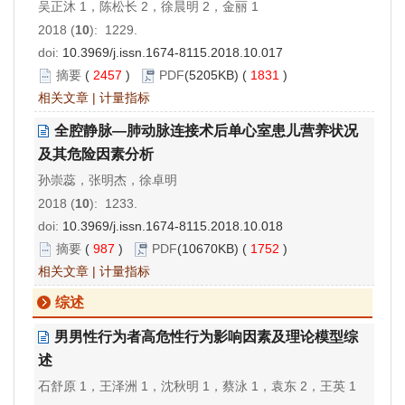
吴正沐 1，陈松长 2，徐晨明 2，金丽 1
2018 (
10
): 1229.
doi:
10.3969/j.issn.1674-8115.2018.10.017
摘要
(
2457
)
PDF
(5205KB) (
1831
)
相关文章
|
计量指标
全腔静脉—肺动脉连接术后单心室患儿营养状况
及其危险因素分析
孙崇蕊，张明杰，徐卓明
2018 (
10
): 1233.
doi:
10.3969/j.issn.1674-8115.2018.10.018
摘要
(
987
)
PDF
(10670KB) (
1752
)
相关文章
|
计量指标
综述
男男性行为者高危性行为影响因素及理论模型综
述
石舒原 1，王泽洲 1，沈秋明 1，蔡泳 1，袁东 2，王英 1