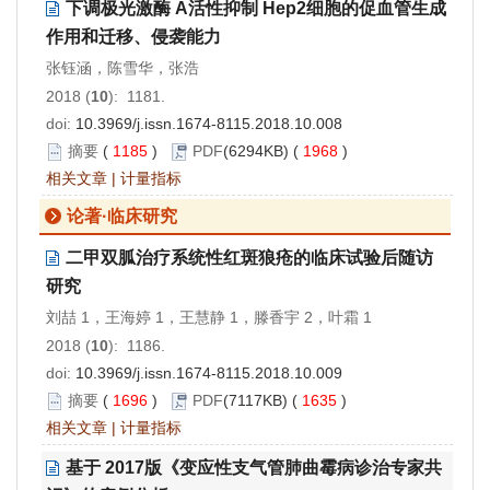
下调极光激酶 A活性抑制 Hep2细胞的促血管生成
作用和迁移、侵袭能力
张钰涵，陈雪华，张浩
2018 (
10
): 1181.
doi:
10.3969/j.issn.1674-8115.2018.10.008
摘要
(
1185
)
PDF
(6294KB) (
1968
)
相关文章
|
计量指标
论著·临床研究
二甲双胍治疗系统性红斑狼疮的临床试验后随访
研究
刘喆 1，王海婷 1，王慧静 1，滕香宇 2，叶霜 1
2018 (
10
): 1186.
doi:
10.3969/j.issn.1674-8115.2018.10.009
摘要
(
1696
)
PDF
(7117KB) (
1635
)
相关文章
|
计量指标
基于 2017版《变应性支气管肺曲霉病诊治专家共