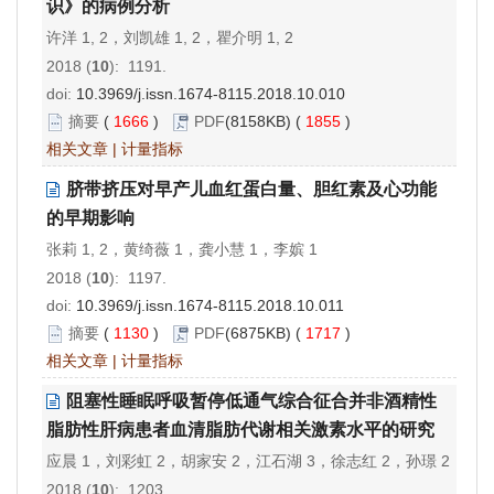
识》的病例分析
许洋 1, 2，刘凯雄 1, 2，瞿介明 1, 2
2018 (
10
): 1191.
doi:
10.3969/j.issn.1674-8115.2018.10.010
摘要
(
1666
)
PDF
(8158KB) (
1855
)
相关文章
|
计量指标
脐带挤压对早产儿血红蛋白量、胆红素及心功能
的早期影响
张莉 1, 2，黄绮薇 1，龚小慧 1，李嫔 1
2018 (
10
): 1197.
doi:
10.3969/j.issn.1674-8115.2018.10.011
摘要
(
1130
)
PDF
(6875KB) (
1717
)
相关文章
|
计量指标
阻塞性睡眠呼吸暂停低通气综合征合并非酒精性
脂肪性肝病患者血清脂肪代谢相关激素水平的研究
应晨 1，刘彩虹 2，胡家安 2，江石湖 3，徐志红 2，孙璟 2
2018 (
10
): 1203.