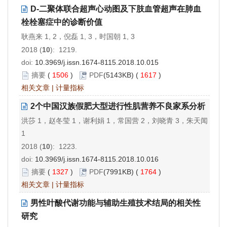
D-二聚体联合超声心动图及下肢血管超声在肺血
栓栓塞症中的诊断价值
耿燕来 1, 2，倪磊 1, 3，时国朝 1, 3
2018 (
10
): 1219.
doi:
10.3969/j.issn.1674-8115.2018.10.015
摘要
(
1506
)
PDF
(5143KB) (
1617
)
相关文章
|
计量指标
2个中国汉族假肥大型进行性肌营养不良家系分析
洪莎 1，赵冬莹 1，谢利娟 1，常国营 2，刘晓青 3，朱天闻
1
2018 (
10
): 1223.
doi:
10.3969/j.issn.1674-8115.2018.10.016
摘要
(
1327
)
PDF
(7991KB) (
1764
)
相关文章
|
计量指标
男性叶酸代谢功能与辅助生殖技术结局的相关性
研究