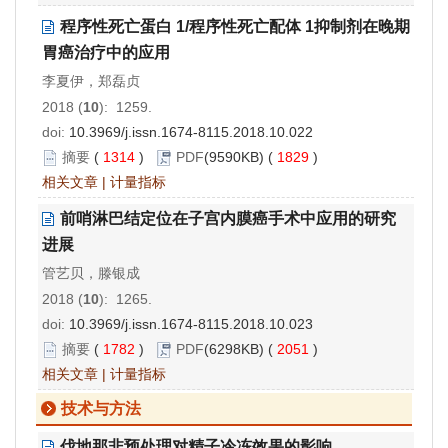
程序性死亡蛋白 1/程序性死亡配体 1抑制剂在晚期
胃癌治疗中的应用
李夏伊，郑磊贞
2018 (
10
): 1259.
doi:
10.3969/j.issn.1674-8115.2018.10.022
摘要
(
1314
)
PDF
(9590KB) (
1829
)
相关文章
|
计量指标
前哨淋巴结定位在子宫内膜癌手术中应用的研究
进展
管艺贝，滕银成
2018 (
10
): 1265.
doi:
10.3969/j.issn.1674-8115.2018.10.023
摘要
(
1782
)
PDF
(6298KB) (
2051
)
相关文章
|
计量指标
技术与方法
伐地那非预处理对精子冷冻效果的影响