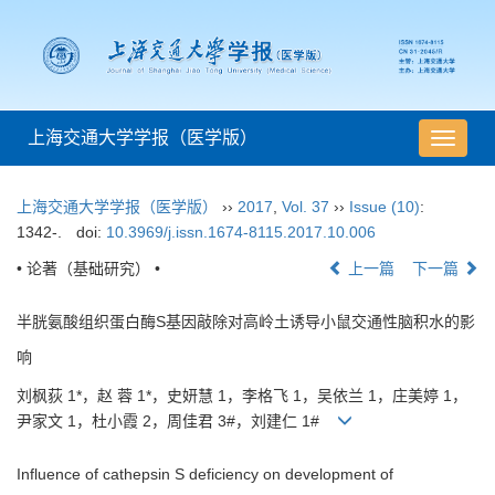
上海交通大学学报（医学版）
导
航
切
上海交通大学学报（医学版）
››
2017
,
Vol. 37
››
Issue (10)
:
换
1342-.
doi:
10.3969/j.issn.1674-8115.2017.10.006
• 论著（基础研究） •
上一篇
下一篇
半胱氨酸组织蛋白酶S基因敲除对高岭土诱导小鼠交通性脑积水的影
响
刘枫荻 1*，赵 蓉 1*，史妍慧 1，李格飞 1，吴依兰 1，庄美婷 1，
尹家文 1，杜小霞 2，周佳君 3#，刘建仁 1#
Influence of cathepsin S deficiency on development of