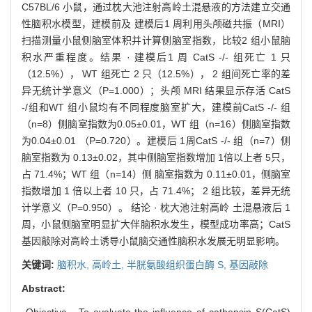
C57BL/6 小鼠，通过枕大池注射高岭土混悬液的方法建立交通
性脑积水模型，建模前及 建模后1 周利用头颅磁共振（MRI）
扫描测量小鼠侧脑室体积并计算侧脑室指数，比较2 组小鼠脑
积水严重程度。结果 · 建模后1 周 CatS -/- 组死亡 1 只
（12.5%）， WT 组死亡 2 只（12.5%）， 2 组间死亡率的差
异无统计学意义（P=1.000）；头颅 MRI 结果显示存活 CatS
-/组和WT 组小鼠均有不同程度脑室扩大，建模前CatS -/- 组
（n=8）侧脑室指数为0.05±0.01，WT 组（n=16）侧脑室指数
为0.04±0.01 （P=0.720）。建模后 1周CatS -/- 组（n=7）侧
脑室指数为 0.13±0.02，其中侧脑室指数增加 1倍以上者 5只，
占 71.4%；WT 组（n=14）侧 脑室指数为 0.11±0.01，侧脑室
指数增加 1 倍以上者 10 只，占 71.4%； 2 组比较，差异无统
计学意义（P=0.950）。 结论 · 枕大池注射高岭 土混悬液后 1
周，小鼠侧脑室明显扩大伴脑积水发生，模型成功率高；CatS
基因敲除对高岭土诱导小鼠脑交通性脑积水发展无明显影响。
关键词:
脑积水,
高岭土,
半胱氨酸组织蛋白酶 S,
基因敲除
Abstract:
Objective · To evaluate the influence of cathepsin S(CatS)