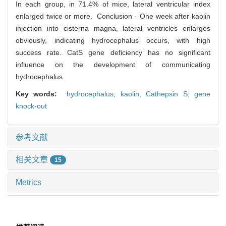
In each group, in 71.4% of mice, lateral ventricular index
enlarged twice or more. Conclusion · One week after kaolin
injection into cisterna magna, lateral ventricles enlarges
obviously, indicating hydrocephalus occurs, with high
success rate. CatS gene deficiency has no significant
influence on the development of communicating
hydrocephalus.
Key words:
hydrocephalus,
kaolin,
Cathepsin S,
gene
knock-out
参考文献
相关文章
15
Metrics