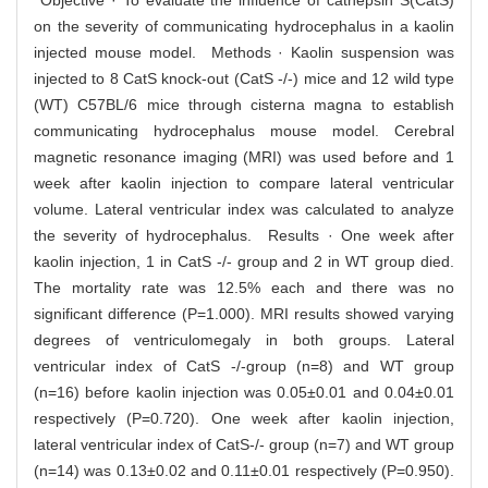
on the severity of communicating hydrocephalus in a kaolin
injected mouse model. Methods · Kaolin suspension was
injected to 8 CatS knock-out (CatS -/-) mice and 12 wild type
(WT) C57BL/6 mice through cisterna magna to establish
communicating hydrocephalus mouse model. Cerebral
magnetic resonance imaging (MRI) was used before and 1
week after kaolin injection to compare lateral ventricular
volume. Lateral ventricular index was calculated to analyze
the severity of hydrocephalus. Results · One week after
kaolin injection, 1 in CatS -/- group and 2 in WT group died.
The mortality rate was 12.5% each and there was no
significant difference (P=1.000). MRI results showed varying
degrees of ventriculomegaly in both groups. Lateral
ventricular index of CatS -/-group (n=8) and WT group
(n=16) before kaolin injection was 0.05±0.01 and 0.04±0.01
respectively (P=0.720). One week after kaolin injection,
lateral ventricular index of CatS-/- group (n=7) and WT group
(n=14) was 0.13±0.02 and 0.11±0.01 respectively (P=0.950).