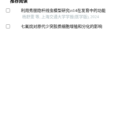
推荐阅读
利用秀丽隐杆线虫模型研究ct14在发育中的功能
杨舒雯 等, 上海交通大学学报(医学版), 2024
七氟烷对原代少突胶质细胞增殖和分化的影响
施灵玲 等, 上海交通大学学报(医学版), 2024
成骨细胞条件性视黄酸信号失活小鼠模型的构建与验证
孙思远 等, 上海交通大学学报(医学版), 2024
钙离子转运atp酶b2杂合突变导致小鼠渐进性前庭功能障
碍
刘祎晴 等, 上海交通大学学报(医学版), 2024
开颅去骨瓣减压术后并发交通性脑积水的影响因素及治
疗分析
陈旭晖 等, 智慧健康, 2025
黄蒲通窍胶囊改善wilson病铜负荷大鼠的认知损害：基
于抑制内质网应激介导的凋亡途径
南方医科大学学报, 2025
过表达claudin 11能减轻幼鼠惊厥持续状态后髓鞘超微结
构损伤及空间认知障碍
王静蕾 等, 陆军军医大学学报, 2026