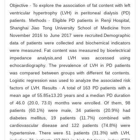
Objective · To explore the association of fat content with left
ventricular hypertrophy (LVH) in peritoneal dialysis (PD)
patients. Methods · Eligible PD patients in Renji Hospital,
Shanghai Jiao Tong University School of Medicine from
November 2016 to June 2017 were recruited.Demographic
data of patients were collected and biochemical indicators
were measured. Fat content was measured by bioelectrical
impedance analysis,and LVH was accessed using
echocardiography. The prevalence of LVH in PD patients
was compared between groups with different fat contents.
Logistic regression was used to analyze the associated risk
factors of LVH. Results · A total of 163 PD patients with a
mean age of 55.85±13.20 years and a median PD duration
of 46.0 (20.0, 73.0) months were enrolled. Of them, 98
patients (60.1%) were male, 34 patients (20.9%) had
diabetes mellitus, 19 patients (11.7%) combined with
cardiovascular disease and 122 patients (74.8%) were
hypertensive. There were 51 patients (31.3%) with LVH,