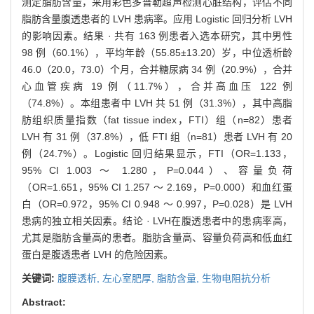
测定脂肪含量，采用彩色多普勒超声检测心脏结构，评估不同
脂肪含量腹透患者的 LVH 患病率。应用 Logistic 回归分析 LVH
的影响因素。结果 · 共有 163 例患者入选本研究，其中男性
98 例（60.1%），平均年龄（55.85±13.20）岁，中位透析龄
46.0（20.0，73.0）个月，合并糖尿病 34 例（20.9%），合并
心血管疾病 19 例（11.7%），合并高血压 122 例
（74.8%）。本组患者中 LVH 共 51 例（31.3%），其中高脂
肪组织质量指数（fat tissue index，FTI）组（n=82）患者
LVH 有 31 例（37.8%），低 FTI 组（n=81）患者 LVH 有 20
例（24.7%）。Logistic 回归结果显示，FTI（OR=1.133，
95% CI 1.003 ～ 1.280，P=0.044）、容量负荷
（OR=1.651，95% CI 1.257 ～ 2.169，P=0.000）和血红蛋
白（OR=0.972，95% CI 0.948 ～ 0.997，P=0.028）是 LVH
患病的独立相关因素。结论 · LVH在腹透患者中的患病率高，
尤其是脂肪含量高的患者。脂肪含量高、容量负荷高和低血红
蛋白是腹透患者 LVH 的危险因素。
关键词:
腹膜透析,
左心室肥厚,
脂肪含量,
生物电阻抗分析
Abstract: