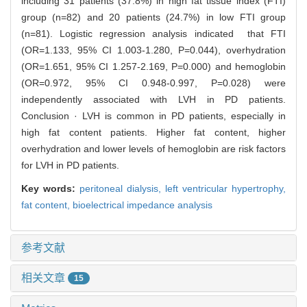
including 31 patients (37.8%) in high fat tissue index (FTI)
group (n=82) and 20 patients (24.7%) in low FTI group
(n=81). Logistic regression analysis indicated that FTI
(OR=1.133, 95% CI 1.003-1.280, P=0.044), overhydration
(OR=1.651, 95% CI 1.257-2.169, P=0.000) and hemoglobin
(OR=0.972, 95% CI 0.948-0.997, P=0.028) were
independently associated with LVH in PD patients.
Conclusion · LVH is common in PD patients, especially in
high fat content patients. Higher fat content, higher
overhydration and lower levels of hemoglobin are risk factors
for LVH in PD patients.
Key words:
peritoneal dialysis,
left ventricular hypertrophy,
fat content,
bioelectrical impedance analysis
参考文献
相关文章
15