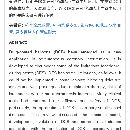
有效性，特别是DCB在冠状动脉小血管中的应用。文章对DCB
的基本概念、发展和演变，以及DCB在冠状动脉小血管中应用
的相关临床研究进行综述。
关键词:
药物涂层球囊,
药物洗脱支架,
紫杉醇,
冠状动脉小血
管,
经皮管腔内血管成形术
Abstract:
Drug-coated balloons (DCB) have emerged as a new
application in percutaneous coronary intervention. It is
developed to circumvent some of the limitations faceddrug-
eluting stents (DES). DES has some limitations, as follows: it
could not be implanted in some lesions; bleeding risks are
associated with prolonged dual antiplatelet therapy; risks of
late and very late stent thrombosis increase. Many clinical
trials had confirmed the efficacy and safety of DCB,
particularly, the application of DCB in coronary small vessel
diseases. This review discussed the basic concept,
development, evolution of DCB and some clinical studies
associated with the application of DCB in coronary small