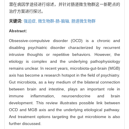
潜在病因学途径进行综述，并针对肠道微生物群这一新靶点的
治疗方案进行探讨。
关键词:
强迫症,
微生物群-肠-脑轴,
肠道微生物群
Abstract:
Obsessive-compulsive disorder (OCD) is a chronic and
disabling psychiatric disorder characterized by recurrent
intrusive thoughts or repetitive behaviors. However, the
etiology is complex and the underlying pathophysiology
remains unclear. In recent years, microbiota-gut-brain (MGB)
axis has become a research hotspot in the field of psychiatry.
Gut microbiota, as a key medium of the bilateral connection
between brain and intestine, plays an important role in
immune inflammation, neuroendocrine and brain
development. This review illustrates possible link between
OCD and MGB axis and the underlying etiological pathway.
And treatment options targeting the gut microbiome is also
further discussed.