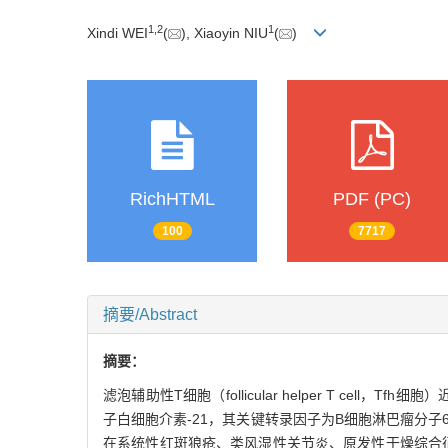
1
,
2
1
Xindi WEI
(
), Xiaoyin NIU
(
)
RichHTML
PDF (PC)
100
7717
摘要/Abstract
摘要：
滤泡辅助性T细胞（follicular helper T cell，Tf
子白细胞介素-21，其关键转录因子为B细胞淋巴瘤分
在系统性红斑狼疮、类风湿性关节炎、原发性干燥综合