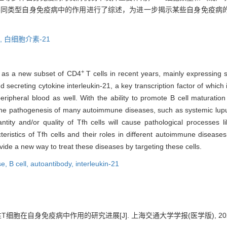
在不同类型自身免疫病中的作用进行了综述，为进一步揭示某些自身免疫病
,
白细胞介素-21
+
ed as a new subset of CD4
T cells in recent years, mainly expressing
 secreting cytokine interleukin-21, a key transcription factor of which
ripheral blood as well. With the ability to promote B cell maturation
n the pathogenesis of many autoimmune diseases, such as systemic lupu
ity and/or quality of Tfh cells will cause pathological processes l
cteristics of Tfh cells and their roles in different autoimmune disease
de a new way to treat these diseases by targeting these cells.
se,
B cell,
autoantibody,
interleukin-21
细胞在自身免疫病中作用的研究进展[J]. 上海交通大学学报(医学版), 2022, 42