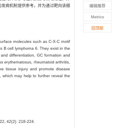
的发病机制提供参考，并为通过靶向该细
编辑推荐
Metrics
回顶部
 surface molecules such as C-X-C motif
 is B cell lymphoma 6. They exist in the
 and differentiation, GC formation and
s erythematosus, rheumatoid arthritis,
ike tissue injury and promote disease
s, which may help to further reveal the
(2): 218-224.