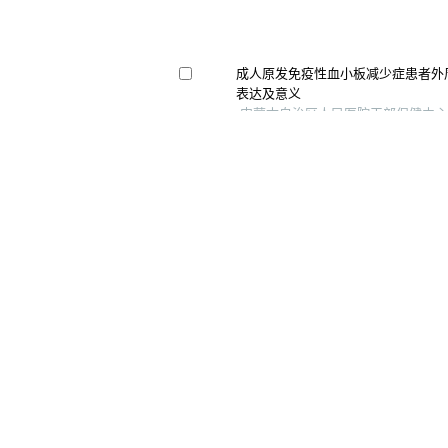
成人原发免疫性血小板减少症患者外周血
表达及意义
内蒙古自治区人民医院干部保健中心 等,
自身免疫性疾病患者t淋巴细胞线粒
吴子燕 等, 协和医学杂志, 2023
道及文献复习
感染在自身免疫性疾病中的作用机制
程琳琳 等, 协和医学杂志, 2023
的因果关系
Substance p promote macrophage m2 po
lymphedema by regulating nf-kb/nlrp3
Peptides, 2023
Cd27 is not an ideal marker for human
modulated by il-21 upon stimulated by
Scientific Reports, 2024