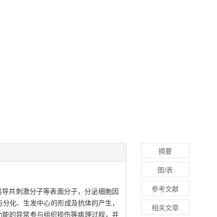
摘要
图/表
参考文献
可诱导共刺激分子等表面分子，分泌细胞因
熟与分化、生发中心的形成及抗体的产生，
相关文章
功能的异常参与组织损伤等病理过程，并