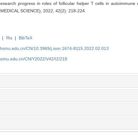
Research progress in roles of follicular helper T cells in autoimm
EDICAL SCIENCE), 2022, 42(2): 218-224.
|
Ris
|
BibTeX
shsmu.edu.cn/CN/10.3969/j.issn.1674-8115.2022.02.013
shsmu.edu.cn/CN/Y2022/V42/I2/218