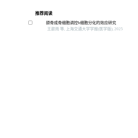
推荐阅读
颌骨成骨细胞调控b细胞分化的效应研究
王歆雨 等, 上海交通大学学报(医学版), 2025
慢性原发性免疫性血小板减少症的治疗研究进展
黄周轩 等, 上海交通大学学报(医学版), 2025
系统性红斑狼疮合并纯红细胞再生障碍性贫血1例报
陈琼 等, 上海交通大学学报(医学版), 2024
孟德尔随机化分析乳糜泻与自身免疫性甲状腺疾病
闫军浩 等, 上海交通大学学报(医学版), 2025
嵌合抗原受体t细胞在自身免疫性疾病的应用
西南医科大学学报, 2025
Powered by