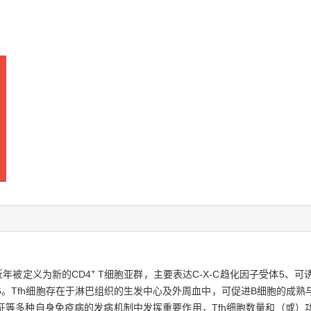
+
h细胞）近年被定义为新的CD4
T细胞亚群，主要表达C-X-C趋化因子受体5、
子6。Tfh细胞存在于淋巴组织的生发中心及外周血中，可促进B细胞的成
征等多种自身免疫病的发病机制中发挥重要作用，Tfh细胞数量和（或）