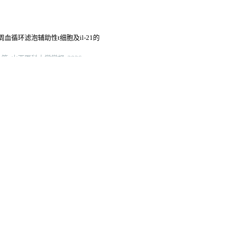
循环滤泡辅助性t细胞及il-21的
 山西医科大学学报, 2026
体损伤定量分析及其临床价值探讨
larization to attenuate secondary
 signaling pathway
 memory b cells and can be
 anti-cd40