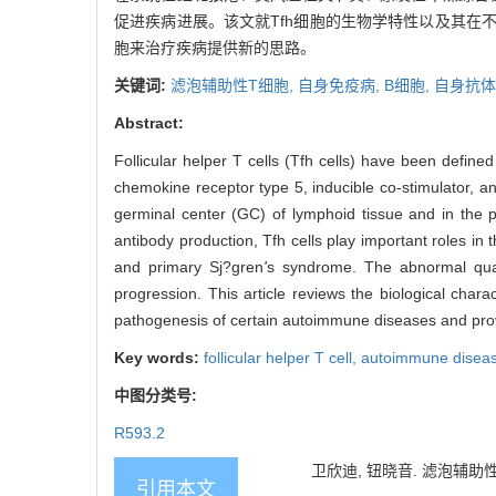
促进疾病进展。该文就Tfh细胞的生物学特性以及其
胞来治疗疾病提供新的思路。
关键词:
滤泡辅助性T细胞,
自身免疫病,
B细胞,
自身抗体
Abstract:
Follicular helper T cells (Tfh cells) have been defin
chemokine receptor type 5, inducible co-stimulator, and
germinal center (GC) of lymphoid tissue and in the pe
antibody production, Tfh cells play important roles i
and primary Sj?gren
'
s syndrome. The abnormal quant
progression. This article reviews the biological chara
pathogenesis of certain autoimmune diseases and provi
Key words:
follicular helper T cell,
autoimmune disea
中图分类号:
R593.2
卫欣迪, 钮晓音. 滤泡辅助性T
引用本文