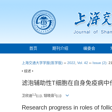
首页
期刊介绍
编委会
上海交通大学学报(医学版)
››
2022
,
Vol. 42
››
Issue (2)
: 2
• 综述 •
滤泡辅助性T细胞在自身免疫病中
1
,
2
1
卫欣迪
(
), 钮晓音
(
)
Research progress in roles of foll